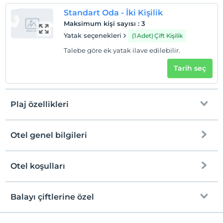
Sigara
Standart Oda - İki Kişilik
Odalarda sigara içilmez
Maksimum kişi sayısı
:
3
Çocuklar
Yatak seçenekleri
(1 Adet) Çift Kişilik
2 yaşına kadar olan bebekler ücretsizdir.
Talebe göre ek yatak ilave edilebilir.
Her bir oda için 6 yaşına kadar 1 çocuk ücretsizdir
Tarih seç
Plaj özellikleri
Otel genel bilgileri
Plaja
Halka açık plaj
Otel koşulları
Internet
Kum plaj
Check/in
Ücretsiz Wi-fi
En erken saat 13:00 ve sonrası
Balayı çiftlerine özel
Mavi Bayrak
Ortak alanlar ve tüm odalar
Check/out
En geç saat 11:00 ve öncesi
Kıyıdan itibaren derin deniz