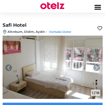
Safi Hotel
Altınkum, Didim, Aydin
-
Haritada Göster
1
/
18