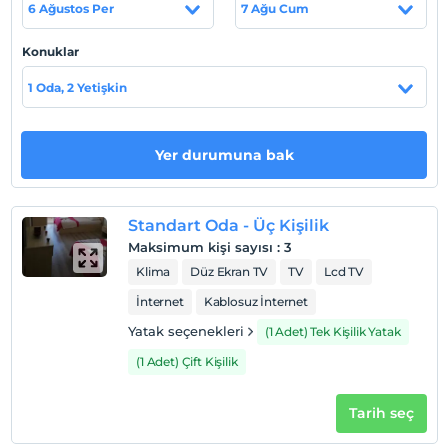
6 Ağustos Per
7 Ağu Cum
Tesis, Aydın Didim Altınkum'da konumlanmaktadır.
Şehir Merkezi'ne 100 m., otogara 1.5 km. uzaklıktadır.
Konuklar
Sahil
1 Oda, 2 Yetişkin
Altınkum Plajı 2 dk. yürüme mesafesindedir.
Yer durumuna bak
Haritada Göster
Standart Oda - Üç Kişilik
Maksimum kişi sayısı
:
3
Otel koşulları
Klima
Düz Ekran TV
TV
Lcd TV
Check/in
İnternet
Kablosuz İnternet
En erken saat 13:00 ve sonrası
Yatak seçenekleri
(1 Adet) Tek Kişilik Yatak
Check/out
(1 Adet) Çift Kişilik
En geç saat 11:00 ve öncesi
Evcil Hayvan
Tarih seç
Evcil hayvan kabul edilmemektedir.