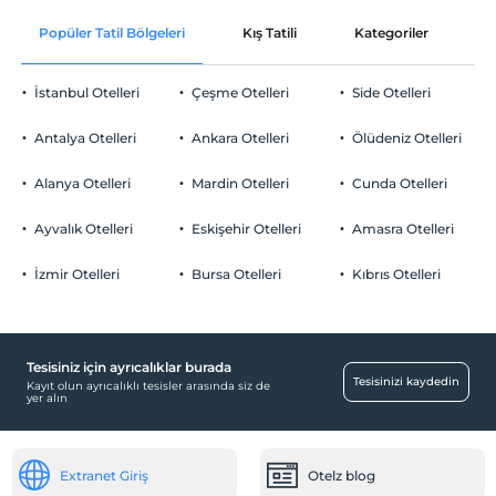
Oda süslemesi
Evcil Hayvan
Popüler Tatil Bölgeleri
Kış Tatili
Kategoriler
P
Şezlong & Şemsiye
Evcil hayvan kabul edilmemektedir.
Bir sabah odaya kahvaltı servisi
Sigara
İstanbul Otelleri
Çeşme Otelleri
Side Otelleri
Aktiviteler
Odalarda sigara içilmez
Gül yaprakları ile süsleme
Çocuklar
Antalya Otelleri
Ankara Otelleri
Ölüdeniz Otelleri
Tavla
Ücretsiz
Çerez ikramı
2 yaşına kadar olan bebekler ücretsizdir.
Her bir oda için 6 yaşına kadar 1 çocuk ücretsizdir
Alanya Otelleri
Mardin Otelleri
Cunda Otelleri
Eğlence Hizmetleri
Ayvalık Otelleri
Eskişehir Otelleri
Amasra Otelleri
Çocuk kulübü
Sağlık
İzmir Otelleri
Bursa Otelleri
Kıbrıs Otelleri
Hastaneye kolay ulaşım (15 dakika)
Diğer
Tesisiniz için ayrıcalıklar burada
Klima
Tesisinizi kaydedin
Kayıt olun ayrıcalıklı tesisler arasında siz de
yer alın
Çocuk
Çocuk karyolası
Extranet Giriş
Otelz blog
Çocuk parkı