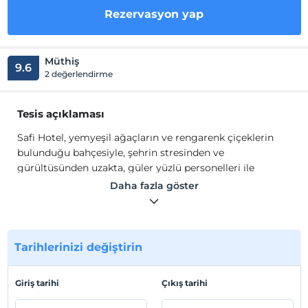
Rezervasyon yap
Müthiş
9.6
2 değerlendirme
Tesis açıklaması
Safi Hotel, yemyeşil ağaçların ve rengarenk çiçeklerin
bulunduğu bahçesiyle, şehrin stresinden ve
gürültüsünden uzakta, güler yüzlü personelleri ile
misafirlerini ağırlamaktadır.
Daha fazla göster
Kahvaltısı
ile güne
muhteşem bir başlangıç yapabilir,
diğer öğünler için çevrede birbirinden güzel cafe ve
restoranları tercih edebilirsiniz.
Tarihlerinizi değiştirin
Tesiste ayrıca bisiklet kiralayarak şehirde kısa bir
gezintiye çıkabilir, doğa yürüyüşleri yapabilirsiniz.
Giriş tarihi
Çıkış tarihi
Tesis lokasyon bilgileri