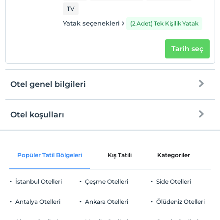
TV
Yatak seçenekleri
(2 Adet) Tek Kişilik Yatak
Tarih seç
Otel genel bilgileri
Otel koşulları
Internet
Check/in
Ücretsiz Wi-fi
En erken saat 14:00 ve sonrası
Popüler Tatil Bölgeleri
Kış Tatili
Kategoriler
P
Ortak alanlar ve tüm odalar
Check/out
En geç saat 12:00 ve öncesi
İstanbul Otelleri
Çeşme Otelleri
Side Otelleri
Evcil Hayvan
Evcil hayvan kabul edilmemektedir.
Antalya Otelleri
Ankara Otelleri
Ölüdeniz Otelleri
Sigara
Ortak Alanlar
Odalarda sigara içilmez