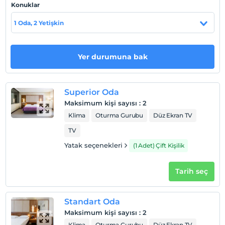
Konuklar
Haritada Göster
1 Oda, 2 Yetişkin
Otel koşulları
Yer durumuna bak
Check/in
En erken saat 14:00 ve sonrası
Superior Oda
Check/out
Maksimum kişi sayısı
:
2
En geç saat 12:00 ve öncesi
Klima
Oturma Gurubu
Düz Ekran TV
Evcil Hayvan
TV
Evcil hayvan kabul edilmemektedir.
Yatak seçenekleri
(1 Adet) Çift Kişilik
Sigara
Odalarda sigara içilmez
Tarih seç
Çocuklar
2 yaşına kadar olan bebekler ücretsizdir.
Her bir oda için 6 yaşına kadar 1 çocuk ücretsizdir
Standart Oda
Maksimum kişi sayısı
:
2
Klima
Oturma Gurubu
Düz Ekran TV