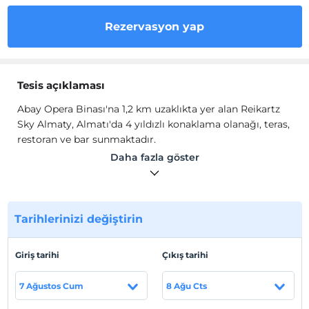
Rezervasyon yap
Tesis açıklaması
Abay Opera Binası'na 1,2 km uzaklıkta yer alan Reikartz
Sky Almaty, Almatı'da 4 yıldızlı konaklama olanağı, teras,
restoran ve bar sunmaktadır.
Tesiste 24 saat açık resepsiyon, havaalanı transferleri, oda
Daha fazla göster
servisi ve ücretsiz Wi-Fi erişimi sunulur.
Otelin klimalı
odalarında gardırop, su ısıtıcısı, minibar, kasa, düz ekran
TV ve duşlu özel banyo vardır.
Tarihlerinizi değiştirin
Tesis lokasyon bilgileri
Tesis, Kazakistan Bağımsızlık Anıtı'na 1,3 km, Cumhuriyet
Giriş tarihi
Çıkış tarihi
Sarayı'na 2,2 km ve Almatı Merkez Stadyumu'na 1,9 km
uzaklıktadır.
7 Ağustos Cum
8 Ağu Cts