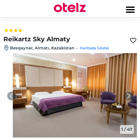
Reikartz Sky Almaty
Besqaynar, Almatı, Kazakistan
-
Haritada Göster
1
/
47