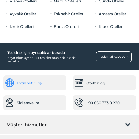
Alanya Otelleri
Mardin Otelleri
Cunda Otelleri
Çocuklar
Özel sigara içilen alan
2 yaşına kadar olan bebekler ücretsizdir.
Ayvalık Otelleri
Eskişehir Otelleri
Amasra Otelleri
Odalar
Her bir oda için 6 yaşına kadar 1 çocuk ücretsizdir
İzmir Otelleri
Bursa Otelleri
Kıbrıs Otelleri
Sigara içilmeyen odalar
Bebek
Crib
Tesisiniz için ayrıcalıklar burada
Tesisinizi kaydedin
Kayıt olun ayrıcalıklı tesisler arasında siz de
Ulaşım
yer alın
Havaalanı servisi (ücretli)
Transfer servisi (ücretli)
Extranet Giriş
Otelz blog
Yiyecek & İçecek
Bar
Sizi arayalım
+90 850 333 0 220
Restoran
Odaya yemek servisi
Müşteri hizmetleri
Resepsiyon Hizmetleri
24 saat açık resepsiyon