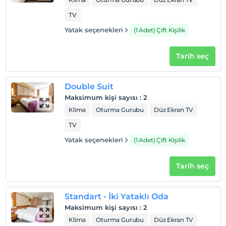
TV
Yatak seçenekleri
(1 Adet) Çift Kişilik
Tarih seç
Double Suit
Maksimum kişi sayısı
:
2
Klima
Oturma Gurubu
Düz Ekran TV
TV
Yatak seçenekleri
(1 Adet) Çift Kişilik
Tarih seç
Standart - İki Yataklı Oda
Maksimum kişi sayısı
:
2
Klima
Oturma Gurubu
Düz Ekran TV