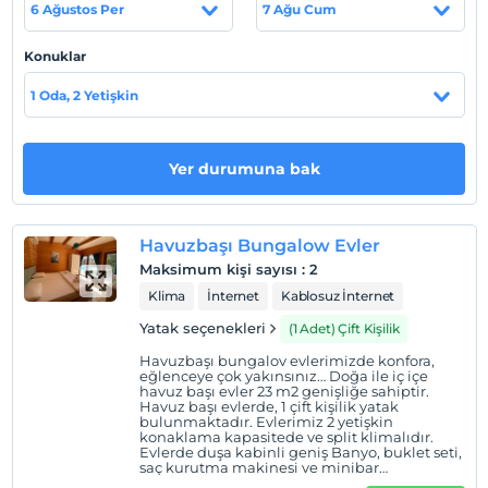
Plajına yalnızca 3 km mesafededir. Denize olan mesafeyi
6 Ağustos Per
7 Ağu Cum
yürüyerek değerlendirenler çam kokularının arasında,
kısa da olsa keyifli bir yolculuk yaşayacaklar.
Konuklar
Dilerseniz belirlenen saatler içerisinde plaj konumuna
1 Oda, 2 Yetişkin
yaz sezonunda shuttle servisimizi de ücretsiz
kullanabilirsiniz.
Yer durumuna bak
Finlandiya ağacından yapılmış bungalov odalarımızın
ağaçları, özel işlemlerden geçirilmiş, nefes alan bir
özelliğe sahip… Odanızda konaklarken ahşap kokusunun
Havuzbaşı Bungalow Evler
huzurunu hissedeceksiniz.
Maksimum kişi sayısı
:
2
Yüksek tavana sahip klimalı bungalov odalarımız
Klima
İnternet
Kablosuz İnternet
modern bir zevkle dizayn edilmiş, geniş odalardır.
Yatak seçenekleri
(1 Adet) Çift Kişilik
Bungalov odalarımız geniş bir balkona ve oturma
Havuzbaşı bungalov evlerimizde konfora,
alanına sahiptir. Bungalovlarımızın balkonundan
eğlenceye çok yakınsınız… Doğa ile iç içe
bahçemizi, etrafımızdaki ormanı ve tabiatı resim gibi
havuz başı evler 23 m2 genişliğe sahiptir.
Havuz başı evlerde, 1 çift kişilik yatak
gözüktüğü manzaraları seyredebilirsiniz.
bulunmaktadır. Evlerimiz 2 yetişkin
konaklama kapasitede ve split klimalıdır.
Otelimizde günlük temizlik hizmeti dilediğiniz zaman
Evlerde duşa kabinli geniş Banyo, buklet seti,
saç kurutma makinesi ve minibar
resepsiyon görevlilerine anahtarı bırakmak suretiyle oda
bulunmaktadır.