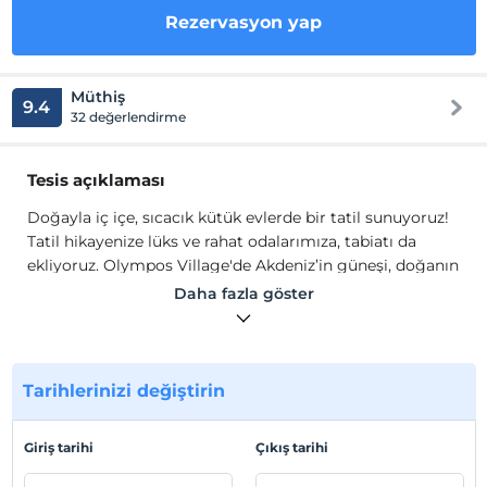
Rezervasyon yap
Müthiş
9.4
32 değerlendirme
Tesis açıklaması
Doğayla iç içe, sıcacık kütük evlerde bir tatil sunuyoruz!
Tatil hikayenize lüks ve rahat odalarımıza, tabiatı da
ekliyoruz. Olympos Village'de Akdeniz’in güneşi, doğanın
yeşiliyle dans halinde! Olympos Village’de tatilinizde
Daha fazla göster
sağlıklı anlar geçirebileceğiniz fırsatlar var! Organik
bahçemizde besin değeri yüksek sebzeleri, dalından
toplayabilirsiniz. Yoga aktivitemiz sayesinde hem
bedensel hem duygusal doyuma ulaşmak, doğanın
Tarihlerinizi değiştirin
huzuruna uyum sağlamak demektir.
Çam ormanının ortasında yer alan Olympos Village ve
Giriş tarihi
Çıkış tarihi
Toprak Evlerimiz, konum olarak dünyaca ünlü Olympos