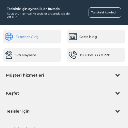
Güneşlenme terası
Tesisiniz için ayrıcalıklar burada
Engelli
Tesisinizi kaydedin
Kayıt olun ayrıcalıklı tesisler arasında siz de
yer alın
Ana kapı giriş düz ayaktır
Sağlık
Extranet Giriş
Otelz blog
Hastaneye kolay ulaşım (15 dakika)
Spa ve Sağlık Olanakları
Sizi arayalım
+90 850 333 0 220
Masaj
Havuz
Müşteri hizmetleri
Açık Yüzme Havuzu
Açık Yüzme Havuzu (Sezonluk)
Rezervasyon yönet
Keşfet
Odalar
Aile odaları
Sizi arayalım
Hediye Kart
Tesisler için
Sigara içilmeyen odalar
Valizlik
İştirak olun
ZPara Nedir?
Hemen tesisinizi ekleyin