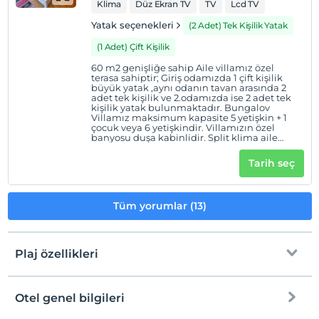
Klima
Düz Ekran TV
TV
Lcd TV
Yatak seçenekleri
(2 Adet) Tek Kişilik Yatak
Otel koşulları
(1 Adet) Çift Kişilik
Check/in
60 m2 genişliğe sahip Aile villamız özel
terasa sahiptir; Giriş odamızda 1 çift kişilik
En erken saat 14:00 ve sonrası
büyük yatak ,aynı odanın tavan arasında 2
adet tek kişilik ve 2.odamızda ise 2 adet tek
Check/out
kişilik yatak bulunmaktadır. Bungalov
En geç saat 12:00 ve öncesi
Villamız maksimum kapasite 5 yetişkin + 1
çocuk veya 6 yetişkindir. Villamızın özel
banyosu duşa kabinlidir. Split klima aile
Evcil Hayvan
villamızda 2 adettir. LCD TV, banyo, klima, saç
Evcil hayvan barınabilir
kurutma makinesi, ücretli kasa
Tarih seç
bulunmaktadır.
Sigara
Odalarda sigara içilmez
Tüm yorumlar (13)
Giriş saatleri
Tesise 14:00 – 23:00 saatleri arasında giriş yapılabilir. Bu
saatler dışında giriş kapısı kapalıdır.
Plaj özellikleri
Çocuklar
2 yaşına kadar olan bebekler ücretsizdir.
Otel genel bilgileri
Her bir oda için 6 yaşına kadar 1 çocuk ücretsizdir
Plaja