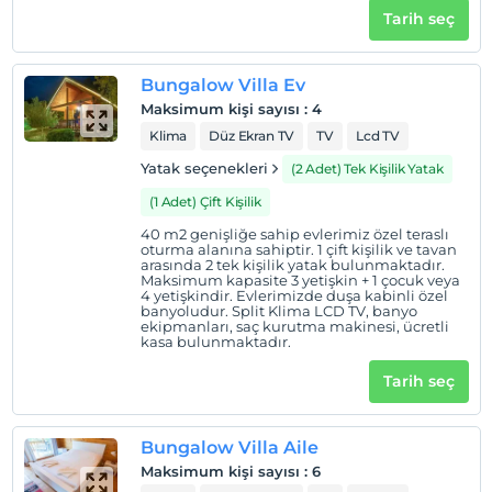
bakımı için bilgi verebilirsiniz.
Tarih seç
Olympos Village, mutlak huzurun hakim olduğu,
yemyeşil ağaçları, gökyüzünü ve gün batımını keyifle
Bungalow Villa Ev
izleyip sevdiklerinizle olabileceğiniz bir konuk evi.
Maksimum kişi sayısı
:
4
Klima
Düz Ekran TV
TV
Lcd TV
Lüks arayan da, doğayı seven de burada.
Yatak seçenekleri
(2 Adet) Tek Kişilik Yatak
Tüm bu detaylar da doğanın tabiatında eşsiz bir mozaik
(1 Adet) Çift Kişilik
oluşturuyor…
40 m2 genişliğe sahip evlerimiz özel teraslı
oturma alanına sahiptir. 1 çift kişilik ve tavan
arasında 2 tek kişilik yatak bulunmaktadır.
Tesis lokasyon bilgileri
Maksimum kapasite 3 yetişkin + 1 çocuk veya
4 yetişkindir. Evlerimizde duşa kabinli özel
banyoludur. Split Klima LCD TV, banyo
Köyümüz Antalya’dadır ve çok özel bir konuma sahiptir.
ekipmanları, saç kurutma makinesi, ücretli
Orman içinde olup Olimpos’a 3 km, Adrasan'a 8 km'dir,
kasa bulunmaktadır.
servisimizle 1 Mayıs 1 Ekim arası ücretsiz olarak Olimpos
Tarih seç
Plajı'na ulaşımınızı biz sağlıyoruz.
Bungalow Villa Aile
Haritada Göster
Maksimum kişi sayısı
:
6