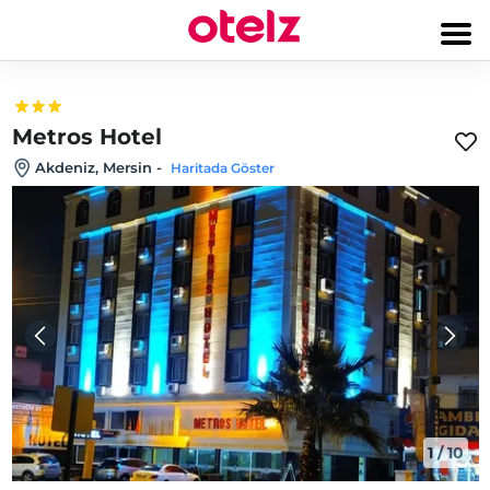
Metros Hotel
Akdeniz, Mersin
-
Haritada Göster
1
/
10