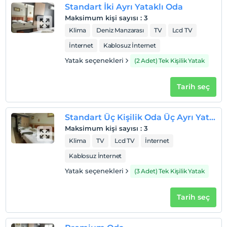
Standart İki Ayrı Yataklı Oda
Maksimum kişi sayısı
:
3
Klima
Deniz Manzarası
TV
Lcd TV
İnternet
Kablosuz İnternet
Yatak seçenekleri
(2 Adet) Tek Kişilik Yatak
Tarih seç
Standart Üç Kişilik Oda Üç Ayrı Yataklı
Maksimum kişi sayısı
:
3
Klima
TV
Lcd TV
İnternet
Kablosuz İnternet
Yatak seçenekleri
(3 Adet) Tek Kişilik Yatak
Tarih seç