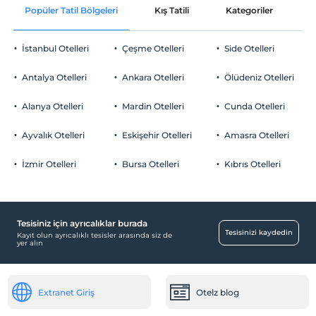
Oda süslemesi
Evcil Hayvan
Popüler Tatil Bölgeleri
Kış Tatili
Kategoriler
P
Evcil hayvan barınabilir
Odaya meyve sepeti ikramı
Sigara
İstanbul Otelleri
Çeşme Otelleri
Side Otelleri
Odalarda sigara içilmez
Otopark
Çocuklar
Antalya Otelleri
Ankara Otelleri
Ölüdeniz Otelleri
1 yaşına kadar olan bebekler ücretsizdir.
Ücretsiz Halka Açık Otopark
Her bir oda için 5 yaşına kadar 1 çocuk ücretsizdir
Alanya Otelleri
Mardin Otelleri
Cunda Otelleri
Otopark (Tesis bünyesinde)
Ayvalık Otelleri
Eskişehir Otelleri
Amasra Otelleri
İzmir Otelleri
Bursa Otelleri
Kıbrıs Otelleri
Çocuk
Çocuk karyolası
Tesisiniz için ayrıcalıklar burada
Bebek
Tesisinizi kaydedin
Kayıt olun ayrıcalıklı tesisler arasında siz de
yer alın
Restoranda bebek sandalyesi
Diğer
Extranet Giriş
Otelz blog
Klima