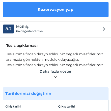
Rezervasyon yap
Müthiş
8.3
64 değerlendirme
Tesis açıklaması
Tesisimiz sıfırdan dizayn edildi. Siz değerli misafirlerimiz
aramızda görmekten mutluluk duyacağız.
Tesisimiz sıfırdan dizayn edildi. Siz değerli misafirlerimiz
aramızda görmekten mutluluk duyacağız.
Daha fazla göster
Tesis lokasyon bilgileri
Tesisimiz sıfırdan dizayn edildi. Siz değerli misafirlerimiz
aramızda görmekten mutluluk duyacağız.
Tarihlerinizi değiştirin
Giriş tarihi
Çıkış tarihi
Haritada Göster