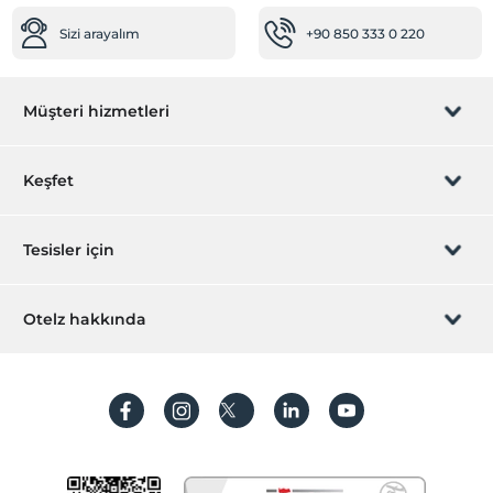
Ulaşım
Sizi arayalım
+90 850 333 0 220
Havaalanı servisi (ücretli)
Transfer servisi (ücretli)
Engelli
Müşteri hizmetleri
Ana kapı giriş düz ayaktır
Rezervasyon yönet
Engelli asansörü
Keşfet
Yiyecek & İçecek
Sizi arayalım
Hediye Kart
Tesisler için
Odaya yemek servisi
Açık restoran
İştirak olun
ZPara Nedir?
Sahur Kahvaltısı
Hemen tesisinizi ekleyin
Otelz hakkında
Kahvaltı Salonu
İletişim
Üye girişi
Villa/Daire ekleyin
Odalar
Hakkımızda
Sıkça sorulan sorular
Hesap oluştur
Aile odaları
Sürdürülebilirlik
Düğün Suiti
Kişisel Verilerin Korunması
Vip odalar