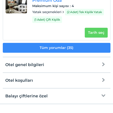
Premium Oda
Maksimum kişi sayısı
:
4
Yatak seçenekleri
(2 Adet) Tek Kişilik Yatak
(1 Adet) Çift Kişilik
Tarih seç
Tüm yorumlar (35)
Otel genel bilgileri
Otel koşulları
Internet
Check/in
Ücretsiz Wi-fi
En erken saat 14:00 ve sonrası
Balayı çiftlerine özel
Ortak alanlar ve tüm odalar
Check/out
En geç saat 11:00 ve öncesi