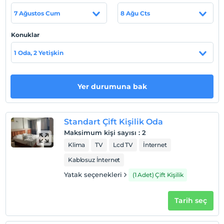
7 Ağustos Cum
8 Ağu Cts
Konuklar
Otel koşulları
1 Oda, 2 Yetişkin
Check/in
En erken saat 14:00 ve sonrası
Check/out
Yer durumuna bak
En geç saat 11:00 ve öncesi
Evcil Hayvan
Evcil hayvan barınabilir
Standart Çift Kişilik Oda
Maksimum kişi sayısı
:
2
Sigara
Klima
TV
Lcd TV
İnternet
Odalarda sigara içilmez
Kablosuz İnternet
Giriş saatleri
Yatak seçenekleri
(1 Adet) Çift Kişilik
Çocuklar
1 yaşına kadar olan bebekler ücretsizdir.
Her bir oda için 5 yaşına kadar 1 çocuk ücretsizdir
Tarih seç