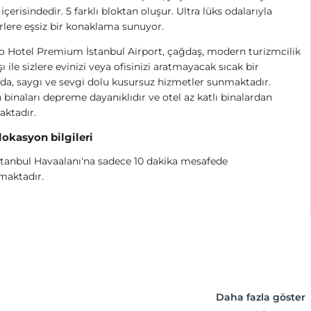
içerisindedir. 5 farklı bloktan oluşur. Ultra lüks odalarıyla
rlere eşsiz bir konaklama sunuyor.
 Hotel Premium İstanbul Airport, çağdaş, modern turizmcilik
şı ile sizlere evinizi veya ofisinizi aratmayacak sıcak bir
a, saygı ve sevgi dolu kusursuz hizmetler sunmaktadır.
n binaları depreme dayanıklıdır ve otel az katlı binalardan
ktadır.
 lokasyon bilgileri
stanbul Havaalanı'na sadece 10 dakika mesafede
maktadır.
Daha fazla göster