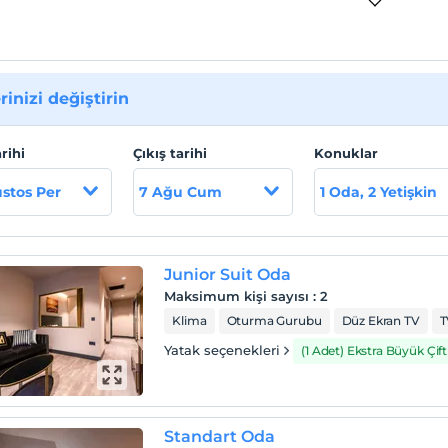
rinizi değiştirin
arihi
Çıkış tarihi
Konuklar
stos Per
7 Ağu Cum
1 Oda, 2 Yetişkin
Junior Suit Oda
Maksimum kişi sayısı
:
2
Klima
Oturma Gurubu
Düz Ekran TV
T
Yatak seçenekleri
(1 Adet) Ekstra Büyük Çift 
Standart Oda