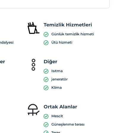
Temizlik Hizmetleri
Günlük temizlik hizmeti
ndalyesi
Ütü hizmeti
ler
Diğer
Isıtma
jeneratör
Klima
Ortak Alanlar
Mescit
Güneşlenme terası
Teras