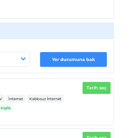
Yer durumuna bak
Tarih seç
V
İnternet
Kablosuz İnternet
Kişilik
Tarih seç