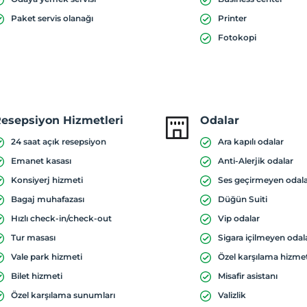
Paket servis olanağı
Printer
Fotokopi
esepsiyon Hizmetleri
Odalar
24 saat açık resepsiyon
Ara kapılı odalar
Emanet kasası
Anti-Alerjik odalar
Konsiyerj hizmeti
Ses geçirmeyen odal
Bagaj muhafazası
Düğün Suiti
Hızlı check-in/check-out
Vip odalar
Tur masası
Sigara içilmeyen odal
Vale park hizmeti
Özel karşılama hizme
Bilet hizmeti
Misafir asistanı
Özel karşılama sunumları
Valizlik