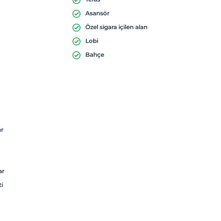
Asansör
Özel sigara içilen alan
Lobi
Bahçe
ar
ar
ti