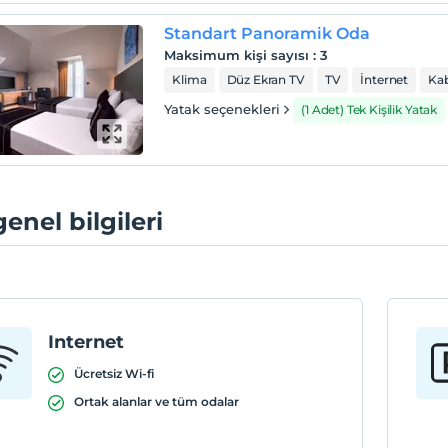
Standart Panoramik Oda
Maksimum kişi sayısı
:
3
Klima
Düz Ekran TV
TV
İnternet
Kab
Yatak seçenekleri
(1 Adet) Tek Kişilik Yatak
genel bilgileri
Internet
Ücretsiz Wi-fi
Ortak alanlar ve tüm odalar