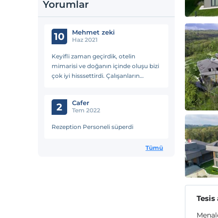
Yorumlar
Mehmet zeki
10
Haz 2021
Keyifli zaman geçirdik, otelin
mimarisi ve doğanın içinde oluşu bizi
çok iyi hisssettirdi. Çalışanların
samimiyeti gözle görülmeye değer,
çözümcü yaklaşıma ve size güzel
Cafer
zaman geçirmek için yardımcı
2
Tem 2022
olmaya yönelikti.
Rezeption Personeli süperdi
Tümü
Tesis
Menalo