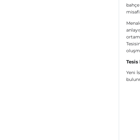
bahçe 
misafi
Menalo
anlayı
ortamd
Tesisi
oluşma
Tesis
Yeni İ
bulun