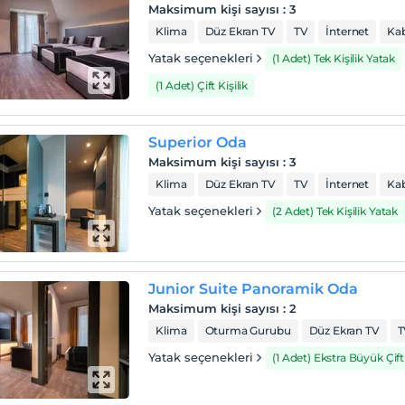
Maksimum kişi sayısı
:
3
Klima
Düz Ekran TV
TV
İnternet
Kab
Yatak seçenekleri
(1 Adet) Tek Kişilik Yatak
(1 Adet) Çift Kişilik
Superior Oda
Maksimum kişi sayısı
:
3
Klima
Düz Ekran TV
TV
İnternet
Kab
Yatak seçenekleri
(2 Adet) Tek Kişilik Yatak
Junior Suite Panoramik Oda
Maksimum kişi sayısı
:
2
Klima
Oturma Gurubu
Düz Ekran TV
T
Yatak seçenekleri
(1 Adet) Ekstra Büyük Çift 