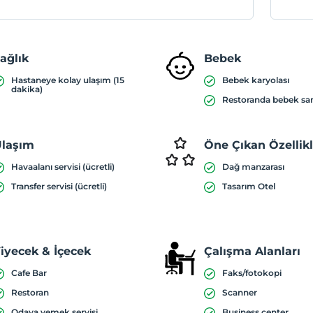
ağlık
Bebek
Hastaneye kolay ulaşım (15
Bebek karyolası
dakika)
Restoranda bebek sa
laşım
Öne Çıkan Özellik
Havaalanı servisi (ücretli)
Dağ manzarası
Transfer servisi (ücretli)
Tasarım Otel
iyecek & İçecek
Çalışma Alanları
Cafe Bar
Faks/fotokopi
Restoran
Scanner
Odaya yemek servisi
Business center