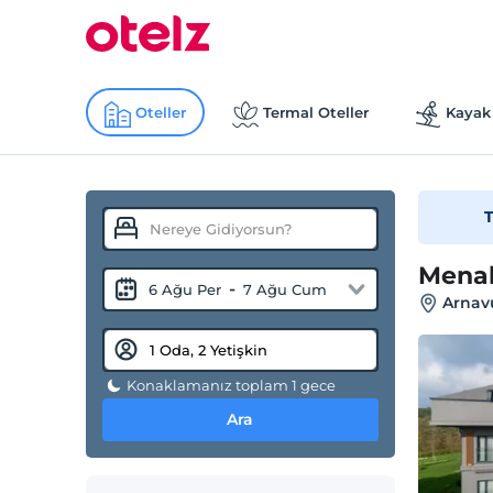
Oteller
Termal Oteller
Kayak 
T
Menal
-
6 Ağu Per
7 Ağu Cum
Arnavu
Konaklamanız toplam 1 gece
Ara