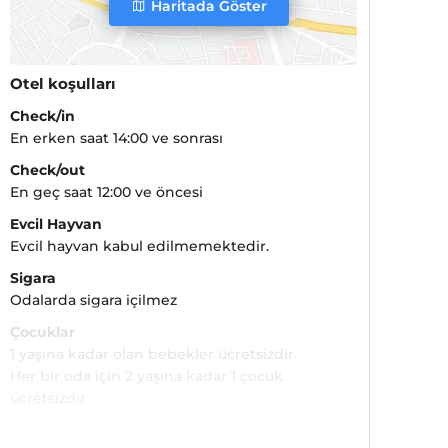
Haritada Göster
Otel koşulları
Check/in
En erken saat 14:00 ve sonrası
Check/out
En geç saat 12:00 ve öncesi
Evcil Hayvan
Evcil hayvan kabul edilmemektedir.
Sigara
Odalarda sigara içilmez
Çocuklar
1 yaşına kadar olan bebekler ücretsizdir.
Her bir oda için 2 yaşına kadar 1 çocuk
ücretsizdir