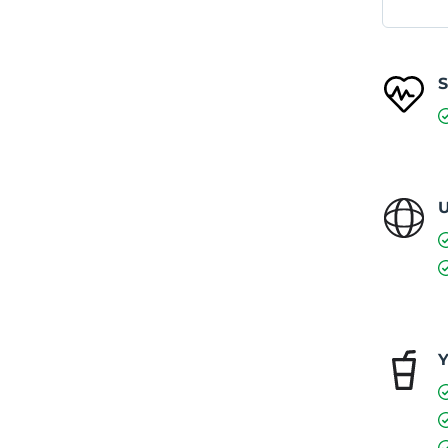
S
U
Y