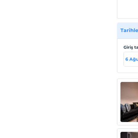
Tarihle
Giriş t
6 Ağu