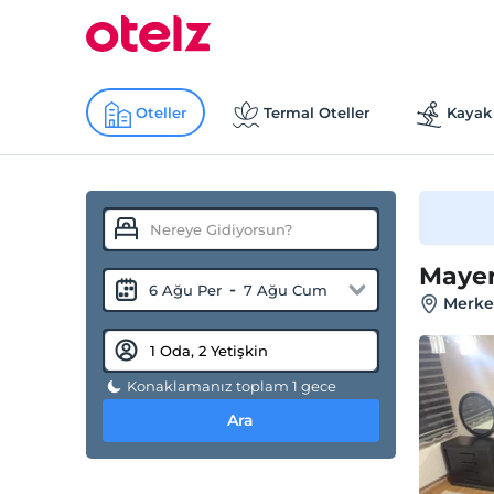
Oteller
Termal Oteller
Kayak 
Mayer
-
6 Ağu Per
7 Ağu Cum
Merkez
Konaklamanız toplam 1 gece
Ara