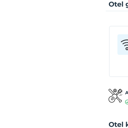
Otel 
A
Otel 