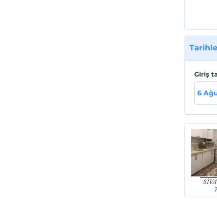
Tarihle
Giriş t
6 Ağu