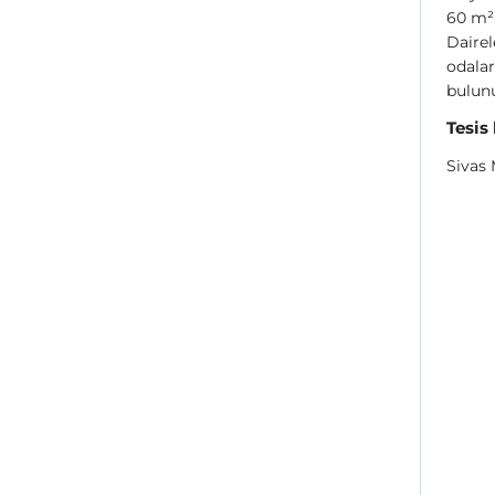
60 m² 
Dairel
odalar
bulunu
Tesis
Sivas