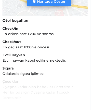
Haritada Göster
Otel koşulları
Check/in
En erken saat 13:00 ve sonrası
Check/out
En geç saat 11:00 ve öncesi
Evcil Hayvan
Evcil hayvan kabul edilmemektedir.
Sigara
Odalarda sigara içilmez
Çocuklar
2 yaşına kadar olan bebekler ücretsizdir.
Her bir oda için 7 yaşına kadar 1 çocuk
ücretsizdir