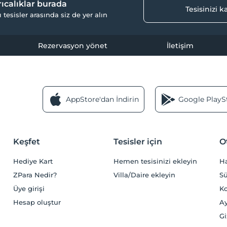
yrıcalıklar burada
Tesisinizi 
ı tesisler arasında siz de yer alın
Rezervasyon yönet
İletişim
AppStore'dan İndirin
Google PlaySt
Keşfet
Tesisler için
O
Hediye Kart
Hemen tesisinizi ekleyin
H
ZPara Nedir?
Villa/Daire ekleyin
Sü
Üye girişi
Ko
Hesap oluştur
Ay
Gi