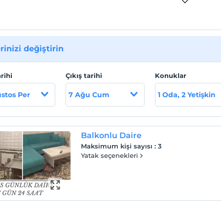
rinizi değiştirin
arihi
Çıkış tarihi
Konuklar
stos Per
7 Ağu Cum
1 Oda, 2 Yetişkin
Balkonlu Daire
Maksimum kişi sayısı
:
3
Yatak seçenekleri