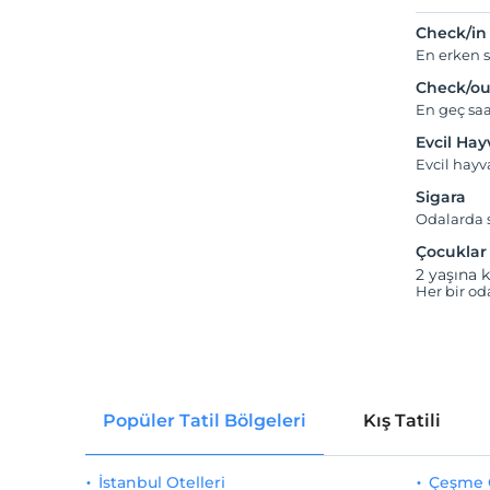
Check/in
En erken s
Check/ou
En geç saa
Evcil Ha
Evcil hay
Sigara
Odalarda s
Çocuklar
2 yaşına k
Her bir od
Popüler Tatil Bölgeleri
Kış Tatili
İstanbul Otelleri
Çeşme O