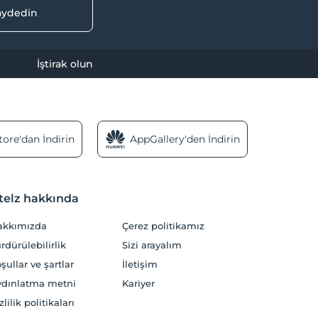
kaydedin
İştirak olun
ore'dan İndirin
AppGallery'den İndirin
telz hakkında
akkımızda
Çerez politikamız
rdürülebilirlik
Sizi arayalım
şullar ve şartlar
İletişim
dınlatma metni
Kariyer
zlilik politikaları