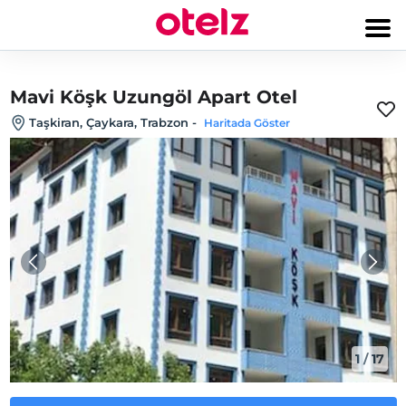
Mavi Köşk Uzungöl Apart Otel
Taşkiran, Çaykara, Trabzon
-
Haritada Göster
1
/
17