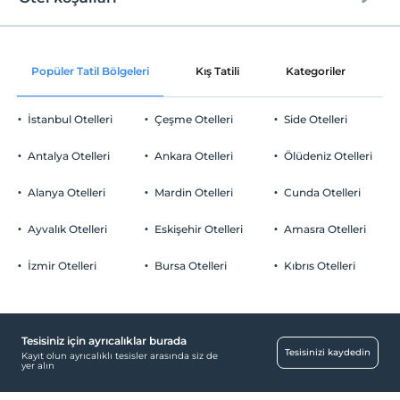
Internet
Check/in
Ücretsiz Wi-fi
En erken saat 14:00 ve sonrası
Popüler Tatil Bölgeleri
Kış Tatili
Kategoriler
P
Ortak alanlar ve tüm odalar
Check/out
En geç saat 11:00 ve öncesi
İstanbul Otelleri
Çeşme Otelleri
Side Otelleri
Evcil Hayvan
Evcil hayvan kabul edilmemektedir.
Antalya Otelleri
Ankara Otelleri
Ölüdeniz Otelleri
Sigara
Odalarda sigara içilmez
Alanya Otelleri
Mardin Otelleri
Cunda Otelleri
Otopark
Çocuklar
2 yaşına kadar olan bebekler ücretsizdir.
Ücretsiz Özel Otopark
Ayvalık Otelleri
Eskişehir Otelleri
Amasra Otelleri
Her bir oda için 3 yaşına kadar 1 çocuk ücretsizdir
Otopark (Tesis bünyesinde)
İzmir Otelleri
Bursa Otelleri
Kıbrıs Otelleri
Tesisiniz için ayrıcalıklar burada
Ulaşım
Tesisinizi kaydedin
Kayıt olun ayrıcalıklı tesisler arasında siz de
yer alın
Havaalanı servisi (ücretli)
Transfer servisi (ücretli)