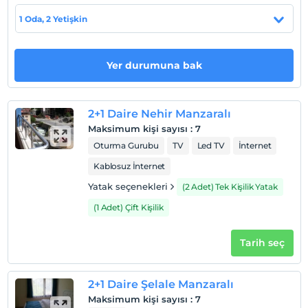
1 Oda, 2 Yetişkin
Haritada Göster
Yer durumuna bak
Otel koşulları
Check/in
2+1 Daire Nehir Manzaralı
En erken saat 14:00 ve sonrası
Maksimum kişi sayısı
:
7
Oturma Gurubu
TV
Led TV
İnternet
Check/out
En geç saat 11:00 ve öncesi
Kablosuz İnternet
Evcil Hayvan
Yatak seçenekleri
(2 Adet) Tek Kişilik Yatak
Evcil hayvan kabul edilmemektedir.
(1 Adet) Çift Kişilik
Sigara
Odalarda sigara içilmez
Tarih seç
Çocuklar
2 yaşına kadar olan bebekler ücretsizdir.
2+1 Daire Şelale Manzaralı
Her bir oda için 3 yaşına kadar 1 çocuk ücretsizdir
Maksimum kişi sayısı
:
7