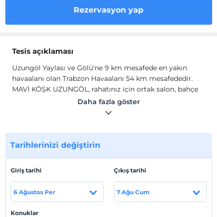
Rezervasyon yap
Tesis açıklaması
Uzungöl Yaylası ve Gölü'ne 9 km mesafede en yakın
havaalanı olan Trabzon Havaalanı 54 km mesafededir.
MAVİ KÖŞK UZUNGÖL, rahatınız için ortak salon, bahçe
ve 24 saat açık resepsiyon ile konaklama imkanı
Daha fazla göster
sunmaktadır. Apart otelde WiFi erişimi ve özel otopark
ücretsizdir.
Her birimde buzdolabı ve set üstü ocak
içeren mutfak, düz ekran uydu TV, ütü olanakları, çalışma
masası ve kanepeli oturma alanı bulunmaktadır. Tam
Tarihlerinizi değiştirin
donanımlı özel banyoda duş ve saç kurutma makinesi
mevcuttur.
Giriş tarihi
Çıkış tarihi
Tesis lokasyon bilgileri
6 Ağustos Per
7 Ağu Cum
Uzungöl Yaylası ve Gölü'ne 9 km mesafede en yakın
havaalanı olan Trabzon Havaalanı 54 km mesafededir.
Konuklar