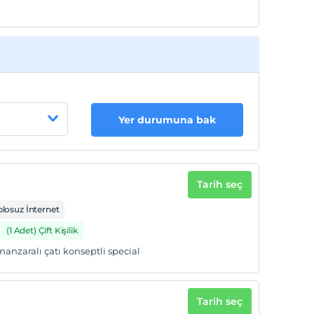
Yer durumuna bak
Tarih seç
losuz İnternet
(1 Adet) Çift Kişilik
manzaralı çatı konseptli special
Tarih seç