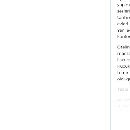
yapımı
sesler
tarihi
evleri
Yeni a
konfor
Oteli
manzar
kurut
Küçükk
temin 
olduğu
Tesis
En yak
mesaf