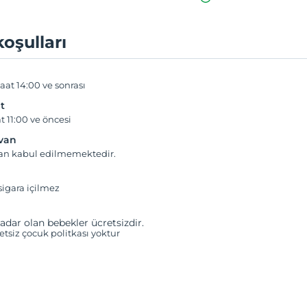
koşulları
aat 14:00 ve sonrası
t
t 11:00 ve öncesi
yvan
van kabul edilmemektedir.
igara içilmez
adar olan bebekler ücretsizdir.
retsiz çocuk politkası yoktur