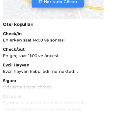
Haritada Göster
Otel koşulları
Check/in
En erken saat 14:00 ve sonrası
Check/out
En geç saat 11:00 ve öncesi
Evcil Hayvan
Evcil hayvan kabul edilmemektedir.
Sigara
Odalarda sigara içilmez
Çocuklar
2 yaşına kadar olan bebekler ücretsizdir.
Tesisin ücretsiz çocuk politkası yoktur