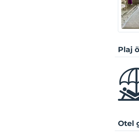
Plaj ö
Otel 