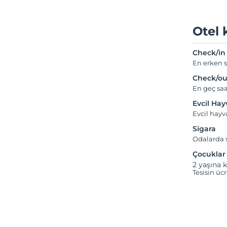
Otel 
Check/in
En erken s
Check/ou
En geç saa
Evcil Ha
Evcil hay
Sigara
Odalarda s
Çocuklar
2 yaşına k
Tesisin üc