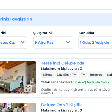
rinizi değiştirin
arihi
Çıkış tarihi
Konuklar
stos Cts
9 Ağu Paz
1 Oda, 2 Yetişkin
Teras İnci Deluxe oda
Maksimum kişi sayısı
:
3
Klima
Düz Ekran TV
TV
İnternet
Kab
Yatak seçenekleri
(1 Adet) Tek Kişilik Yatak
Otelimizin teras çıkışlı orman ve tüm köyü 
odamız
Deluxe Oda 3 Kişilik
Maksimum kişi sayısı
:
3