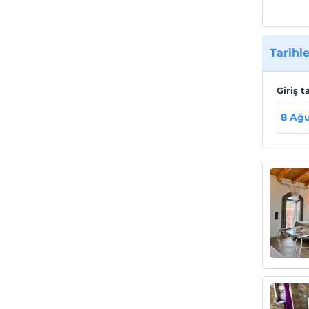
Tarihle
Giriş t
8 Ağu