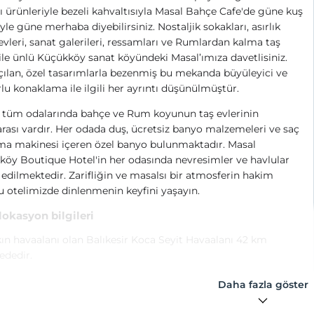
 ürünleriyle bezeli kahvaltısıyla Masal Bahçe Cafe'de güne kuş
iyle güne merhaba diyebilirsiniz. Nostaljik sokakları, asırlık
 evleri, sanat galerileri, ressamları ve Rumlardan kalma taş
 ile ünlü Küçükköy sanat köyündeki Masal’ımıza davetlisiniz.
çılan, özel tasarımlarla bezenmiş bu mekanda büyüleyici ve
lu konaklama ile ilgili her ayrıntı düşünülmüştür.
n tüm odalarında bahçe ve
Rum koyunun taş evlerinin
ası vardır. Her odada duş, ücretsiz banyo malzemeleri ve saç
ma makinesi içeren özel banyo bulunmaktadır. Masal
öy Boutique Hotel'in her odasında nevresimler ve havlular
edilmektedir. Zarifliğin ve masalsı bir atmosferin hakim
 otelimizde dinlenmenin keyfini yaşayın.
 lokasyon bilgileri
ın havaalanı olan Balıkesir Koca Seyit Havaalanı 42 km
ededir.
Daha fazla göster