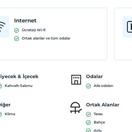
Internet
Ücretsiz Wi-fi
Ortak alanlar ve tüm odalar
iyecek & İçecek
Odalar
Kahvaltı Salonu
Aile odaları
iğer
Ortak Alanlar
Klima
Teras
Bahçe
Avlu