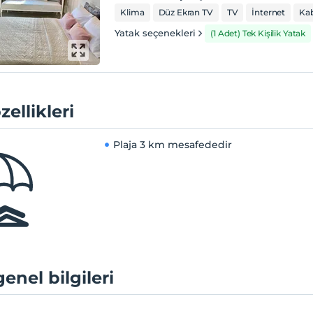
Klima
Düz Ekran TV
TV
İnternet
Kab
Yatak seçenekleri
(1 Adet) Tek Kişilik Yatak
zellikleri
Plaja
3 km mesafededir
genel bilgileri