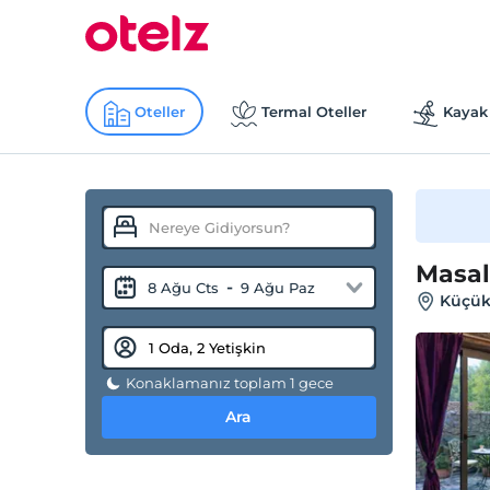
Oteller
Termal Oteller
Kayak 
Masal
-
8 Ağu Cts
9 Ağu Paz
Küçükk
Konaklamanız toplam 1 gece
Ara