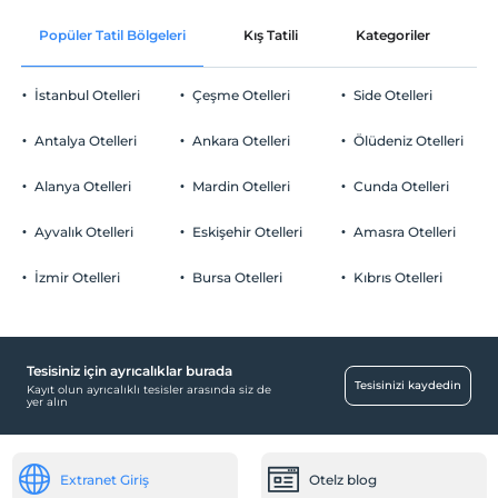
Ücretsiz Wi-fi
Sigara
En erken saat 15:00 ve sonrası
Odalarda sigara içilmez
Popüler Tatil Bölgeleri
Kış Tatili
Kategoriler
P
Ortak alanlar ve tüm odalar
Check/out
En geç saat 11:00 ve öncesi
Çocuklar
2 yaşına kadar olan bebekler ücretsizdir.
İstanbul Otelleri
Çeşme Otelleri
Side Otelleri
Evcil Hayvan
Her bir oda için 12 yaşına kadar 1 çocuk ücretsizdir
Evcil hayvan kabul edilmemektedir.
Antalya Otelleri
Ankara Otelleri
Ölüdeniz Otelleri
Sigara
Diğer
Odalarda sigara içilmez
Alanya Otelleri
Mardin Otelleri
Cunda Otelleri
Çocuklar
Isıtma
2 yaşına kadar olan bebekler ücretsizdir.
Ayvalık Otelleri
Eskişehir Otelleri
Amasra Otelleri
Öne Çıkan Özellikler
Her bir oda için 12 yaşına kadar 1 çocuk ücretsizdir
İzmir Otelleri
Bursa Otelleri
Kıbrıs Otelleri
Şehir merkezi
Tesisiniz için ayrıcalıklar burada
Tesisinizi kaydedin
Kayıt olun ayrıcalıklı tesisler arasında siz de
yer alın
Extranet Giriş
Otelz blog