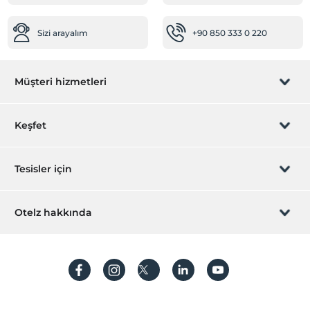
Sizi arayalım
+90 850 333 0 220
Müşteri hizmetleri
Rezervasyon yönet
Keşfet
Sizi arayalım
Hediye Kart
Tesisler için
İştirak olun
ZPara Nedir?
Hemen tesisinizi ekleyin
Otelz hakkında
İletişim
Üye girişi
Villa/Daire ekleyin
Hakkımızda
Sıkça sorulan sorular
Hesap oluştur
Sürdürülebilirlik
Kişisel Verilerin Korunması