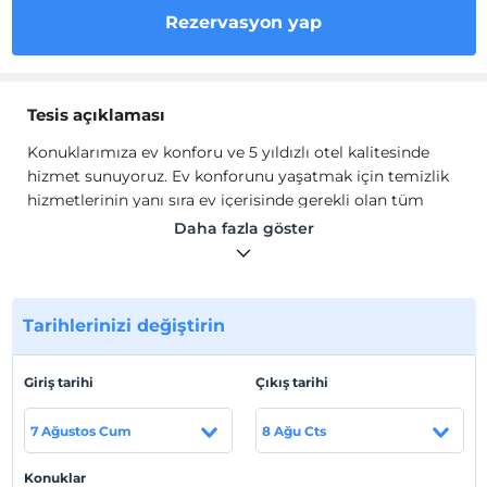
Rezervasyon yap
Tesis açıklaması
Konuklarımıza ev konforu ve 5 yıldızlı otel kalitesinde
hizmet sunuyoruz. Ev konforunu yaşatmak için temizlik
hizmetlerinin yanı sıra ev içerisinde gerekli olan tüm
olanakları sağlıyoruz.
Daha fazla göster
İstanbul'un ruhu tüm renkleri ve canlılığıyla şüphesiz
Beyoğlu'nda deneyimlenir. Siz de bu eşsiz destinasyonda
rahatlığa doyacağınız, keşfiniz için yeterli enerjiyi
toplayacağınız merkezi bir sığınak arıyorsanız doğru
Tarihlerinizi değiştirin
yerdesiniz. Lilya | Beyoğlu için rezervasyonunuzu yaptırın
ve şehrin kalbindeki yuvanıza kavuşun!
Giriş tarihi
Çıkış tarihi
Tesis lokasyon bilgileri
7 Ağustos Cum
8 Ağu Cts
Beyoğlu, İstanbul'un en popüler ilçelerinden biri. Burası,
Taksim Meydanı ve İstiklal Caddesi'nin yanı sıra
Konuklar