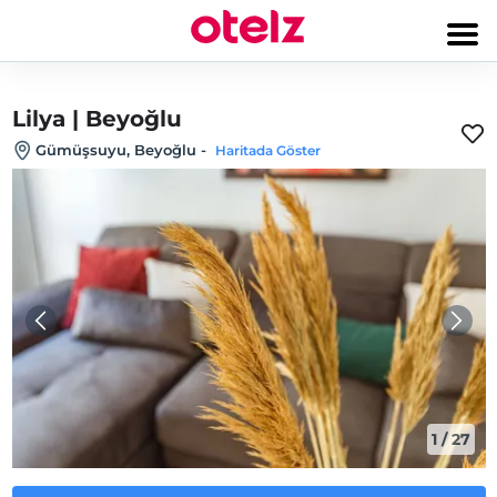
Lilya | Beyoğlu
Gümüşsuyu, Beyoğlu
-
Haritada Göster
1
/
27