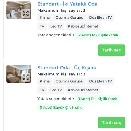
Standart - İki Yataklı Oda
Maksimum kişi sayısı
:
3
Klima
Oturma Gurubu
Düz Ekran TV
TV
Led TV
Kablosuz İnternet
Yatak seçenekleri
(2 Adet) Tek Kişilik Yatak
Tarih seç
Standart Oda - Üç Kişilik
Maksimum kişi sayısı
:
3
Klima
Oturma Gurubu
Düz Ekran TV
TV
Led TV
Kablosuz İnternet
Yatak seçenekleri
(1 Adet) Tek Kişilik Yatak
(1 Adet) Büyük Çift Kişilik
Tarih seç