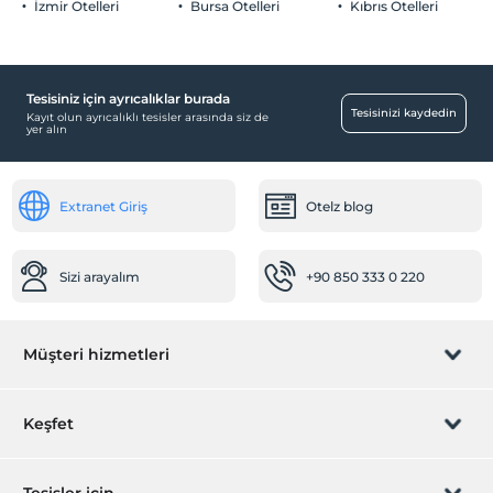
İzmir Otelleri
Bursa Otelleri
Kıbrıs Otelleri
Bebek karyolası
Restoranda bebek sandalyesi
Ulaşım
Tesisiniz için ayrıcalıklar burada
Tesisinizi kaydedin
Havaalanı servisi (ücretli)
Kayıt olun ayrıcalıklı tesisler arasında siz de
yer alın
Transfer servisi (ücretli)
Odalar
Extranet Giriş
Otelz blog
Aile odaları
Ses geçirmeyen odalar
Sizi arayalım
+90 850 333 0 220
Sigara içilmeyen odalar
Çalışma Alanları
Müşteri hizmetleri
Scanner
Printer
Fotokopi
Rezervasyon yönet
Keşfet
Diğer
Sizi arayalım
Hediye Kart
Isıtma