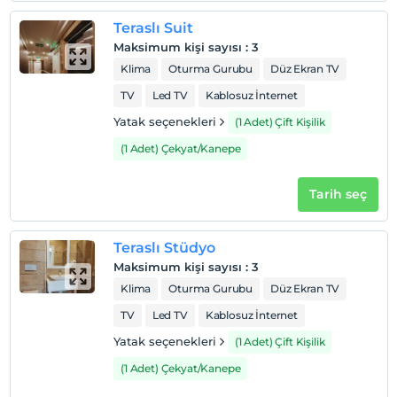
Teraslı Suit
Maksimum kişi sayısı
:
3
Klima
Oturma Gurubu
Düz Ekran TV
TV
Led TV
Kablosuz İnternet
Yatak seçenekleri
(1 Adet) Çift Kişilik
(1 Adet) Çekyat/Kanepe
Tarih seç
Teraslı Stüdyo
Maksimum kişi sayısı
:
3
Klima
Oturma Gurubu
Düz Ekran TV
TV
Led TV
Kablosuz İnternet
Yatak seçenekleri
(1 Adet) Çift Kişilik
(1 Adet) Çekyat/Kanepe