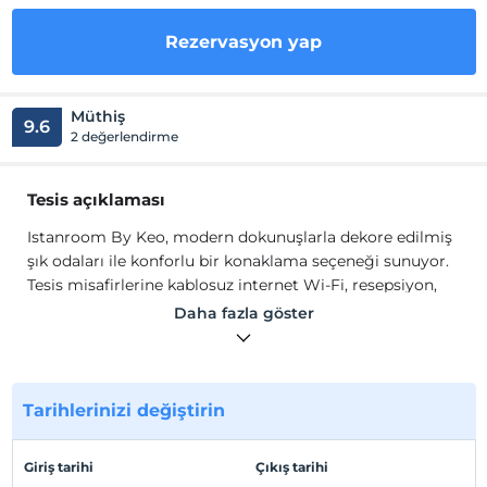
Rezervasyon yap
Müthiş
9.6
2 değerlendirme
Tesis açıklaması
Istanroom By Keo, modern dokunuşlarla dekore edilmiş
şık odaları ile konforlu bir konaklama seçeneği sunuyor.
Tesis misafirlerine kablosuz internet Wi-Fi, resepsiyon,
klima, günlük kat hizmetleri ve market gibi olanaklar
Daha fazla göster
sağlamaktadır.
Tesis lokasyon bilgileri
Şişli’de yer alan Istanroom By KEO, Mecidiyeköy,
Tarihlerinizi değiştirin
Zincirlikuyu, Beşiktaş ve Nişantaşı gibi merkezlere
kolayca ulaşım sağlanabilen konumdadır.
Giriş tarihi
Çıkış tarihi