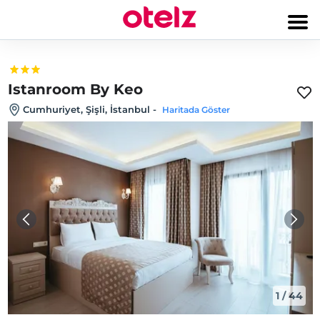
Istanroom By Keo
Cumhuriyet, Şişli, İstanbul
-
Haritada Göster
1
/
44