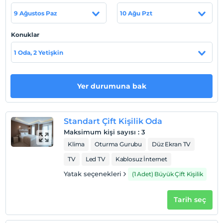
9 Ağustos Paz
10 Ağu Pzt
Haritada Göster
Konuklar
1 Oda, 2 Yetişkin
Otel koşulları
Check/in
Yer durumuna bak
En erken saat 14:00 ve sonrası
Check/out
En geç saat 12:00 ve öncesi
Standart Çift Kişilik Oda
Evcil Hayvan
Maksimum kişi sayısı
:
3
Evcil hayvan kabul edilmemektedir.
Klima
Oturma Gurubu
Düz Ekran TV
Sigara
TV
Led TV
Kablosuz İnternet
Odalarda sigara içilmez
Yatak seçenekleri
(1 Adet) Büyük Çift Kişilik
Giriş saatleri
Çocuklar
Tarih seç
2 yaşına kadar olan bebekler ücretsizdir.
Her bir oda için 3 yaşına kadar 1 çocuk ücretsizdir