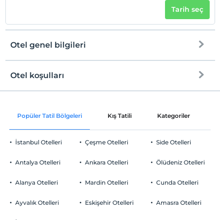
Tarih seç
Otel genel bilgileri
Otel koşulları
Internet
Check/in
Ücretsiz Wi-fi
En erken saat 14:00 ve sonrası
Popüler Tatil Bölgeleri
Kış Tatili
Kategoriler
P
Ortak alanlar ve tüm odalar
Check/out
En geç saat 12:00 ve öncesi
İstanbul Otelleri
Çeşme Otelleri
Side Otelleri
Evcil Hayvan
Evcil hayvan kabul edilmemektedir.
Antalya Otelleri
Ankara Otelleri
Ölüdeniz Otelleri
Sigara
Temizlik Hizmetleri
Odalarda sigara içilmez
Alanya Otelleri
Mardin Otelleri
Cunda Otelleri
Çocuklar
Günlük temizlik hizmeti
2 yaşına kadar olan bebekler ücretsizdir.
Ayvalık Otelleri
Eskişehir Otelleri
Amasra Otelleri
Bebek
Her bir oda için 3 yaşına kadar 1 çocuk ücretsizdir