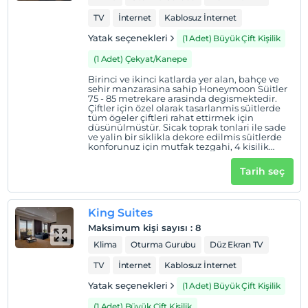
TV
İnternet
Kablosuz İnternet
Yatak seçenekleri
(1 Adet) Büyük Çift Kişilik
(1 Adet) Çekyat/Kanepe
Birinci ve ikinci katlarda yer alan, bahçe ve
sehir manzarasina sahip Honeymoon Süitler
75 - 85 metrekare arasinda degismektedir.
Çiftler için özel olarak tasarlanmis süitlerde
tüm ögeler çiftleri rahat ettirmek için
düsünülmüstür. Sicak toprak tonlari ile sade
ve yalin bir siklikla dekore edilmis süitlerde
konforunuz için mutfak tezgahi, 4 kisilik
yemek masasi, genis kiyafet dolabi, aynali
makyaj masasi, 4-6 kisi için tasarlanmis
Tarih seç
televizyonlu oturma grubu ve duslu bir
banyo bulunmaktadir.
King Suites
Maksimum kişi sayısı
:
8
Klima
Oturma Gurubu
Düz Ekran TV
TV
İnternet
Kablosuz İnternet
Yatak seçenekleri
(1 Adet) Büyük Çift Kişilik
(1 Adet) Büyük Çift Kişilik