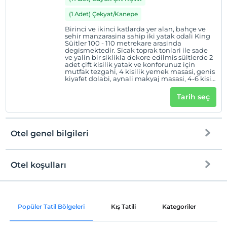
(1 Adet) Çekyat/Kanepe
Birinci ve ikinci katlarda yer alan, bahçe ve
sehir manzarasina sahip iki yatak odali King
Süitler 100 - 110 metrekare arasinda
degismektedir. Sicak toprak tonlari ile sade
ve yalin bir siklikla dekore edilmis süitlerde 2
adet çift kisilik yatak ve konforunuz için
mutfak tezgahi, 4 kisilik yemek masasi, genis
kiyafet dolabi, aynali makyaj masasi, 4-6 kisi
için tasarlanmis televizyonlu oturma grubu
ve duslu bir banyo bulunmaktadir.
Tarih seç
Otel genel bilgileri
Otel koşulları
Internet
Check/in
Ücretsiz Wi-fi
En erken saat 14:00 ve sonrası
Popüler Tatil Bölgeleri
Kış Tatili
Kategoriler
P
Ortak alanlar ve tüm odalar
Check/out
En geç saat 12:00 ve öncesi