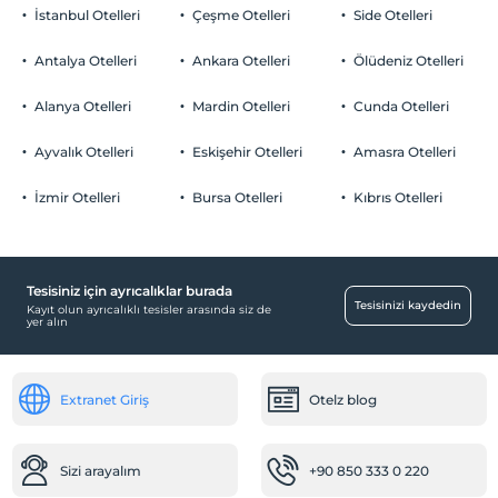
İstanbul Otelleri
Çeşme Otelleri
Side Otelleri
Evcil Hayvan
Evcil hayvan kabul edilmemektedir.
Antalya Otelleri
Ankara Otelleri
Ölüdeniz Otelleri
Sigara
Odalarda sigara içilmez
Alanya Otelleri
Mardin Otelleri
Cunda Otelleri
Otopark
Çocuklar
2 yaşına kadar olan bebekler ücretsizdir.
Ücretsiz Özel Otopark
Ayvalık Otelleri
Eskişehir Otelleri
Amasra Otelleri
Her bir oda için 3 yaşına kadar 1 çocuk ücretsizdir
Otopark (Tesis bünyesinde)
İzmir Otelleri
Bursa Otelleri
Kıbrıs Otelleri
Tesisiniz için ayrıcalıklar burada
Eğlence Hizmetleri
Tesisinizi kaydedin
Kayıt olun ayrıcalıklı tesisler arasında siz de
yer alın
Lunapark
Bebek
Extranet Giriş
Otelz blog
Bebek karyolası
Ulaşım
Sizi arayalım
+90 850 333 0 220
Havaalanı servisi (ücretli)