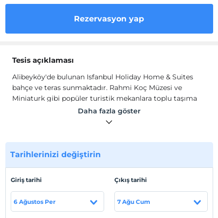
Rezervasyon yap
Tesis açıklaması
Alibeyköy'de bulunan Isfanbul Holiday Home & Suites
bahçe ve teras sunmaktadır. Rahmi Koç Müzesi ve
Miniaturk gibi popüler turistik mekanlara toplu taşıma
araçlarıyla kolayca ulaşabilirsiniz.
Daha fazla göster
Tüm alanlarda ücretsiz Wi-Fi sağlanmaktadır. Modern bir
şekilde dekore edilmiş olan tüm birimlerde düz ekran uydu
TV, klima ve şehir manzaralı teras vardır. Her birinde mini bar
Tarihlerinizi değiştirin
ve elektrikli su ısıtıcısı da mevcuttur. Duşlu özel banyoda
ayrıca ücretsiz banyo malzemeleri ve terlikler temin
Giriş tarihi
edilmektedir. Vialand Palace Amusement Park Hotel'de
Çıkış tarihi
günün 24 saati hizmet veren resepsiyon oda ve konsiyerj
hizmetleri sağlamaktadır.
6 Ağustos Per
7 Ağu Cum