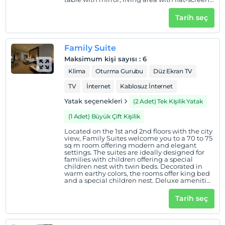
Evcil Hayvan
TV for 4 to 6 people and bathroom with
Evcil hayvan kabul edilmemektedir.
shower.
Tarih seç
Sigara
Odalarda sigara içilmez
Family Suite
Çocuklar
Maksimum kişi sayısı
:
6
2 yaşına kadar olan bebekler ücretsizdir.
Klima
Oturma Gurubu
Düz Ekran TV
Her bir oda için 3 yaşına kadar 1 çocuk ücretsizdir
TV
İnternet
Kablosuz İnternet
Yatak seçenekleri
(2 Adet) Tek Kişilik Yatak
(1 Adet) Büyük Çift Kişilik
Located on the 1st and 2nd floors with the city
view, Family Suites welcome you to a 70 to 75
sq m room offering modern and elegant
settings. The suites are ideally designed for
families with children offering a special
children nest with twin beds. Decorated in
warm earthy colors, the rooms offer king bed
and a special children nest. Deluxe amenities
include a kitchen counter, dining table for
four, large cabinet, dressing table with mirror,
Tarih seç
living area with flat-screen TV for 4 to 6
people and bathroom with shower.