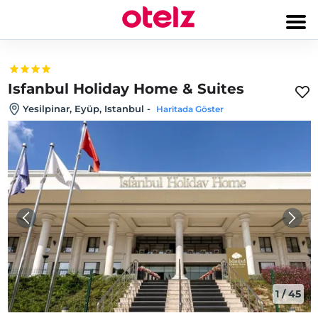
Isfanbul Holiday Home & Suites
Yesilpinar, Eyüp, Istanbul
-
Haritada Göster
1
/
45