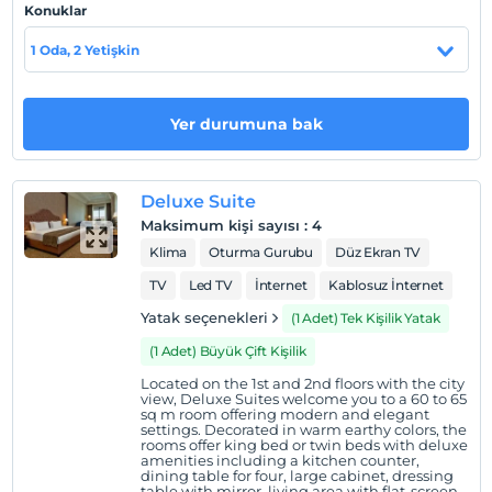
Talep üzerine kiralık araçlar ve havaalani servisi de
Konuklar
sunulmaktadır. Tesis bünyesinde ücretsiz otopark mevcuttur.
1 Oda, 2 Yetişkin
Tesis lokasyon bilgileri
Otel Eyüp Sultan Camii'ne 2,9 km., Haliç Kongre
Yer durumuna bak
Merkezi'ne 3 km. ve İstanbul Kongre ve Sergi Merkezi'ne
6,3 km. mesafededir. İstanbul Atatürk Havalimanı 19 km.
uzaklıktadır.
Deluxe Suite
Maksimum kişi sayısı
:
4
Klima
Oturma Gurubu
Düz Ekran TV
Haritada Göster
TV
Led TV
İnternet
Kablosuz İnternet
Yatak seçenekleri
(1 Adet) Tek Kişilik Yatak
Otel koşulları
(1 Adet) Büyük Çift Kişilik
Check/in
Located on the 1st and 2nd floors with the city
En erken saat 14:00 ve sonrası
view, Deluxe Suites welcome you to a 60 to 65
sq m room offering modern and elegant
settings. Decorated in warm earthy colors, the
Check/out
rooms offer king bed or twin beds with deluxe
En geç saat 12:00 ve öncesi
amenities including a kitchen counter,
dining table for four, large cabinet, dressing
table with mirror, living area with flat-screen