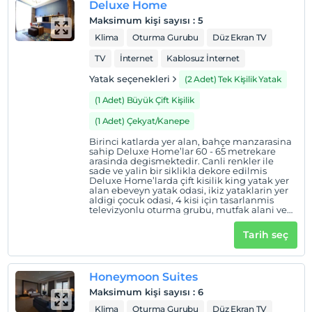
Deluxe Home
Maksimum kişi sayısı
:
5
Klima
Oturma Gurubu
Düz Ekran TV
TV
İnternet
Kablosuz İnternet
Yatak seçenekleri
(2 Adet) Tek Kişilik Yatak
(1 Adet) Büyük Çift Kişilik
(1 Adet) Çekyat/Kanepe
Birinci katlarda yer alan, bahçe manzarasina
sahip Deluxe Home’lar 60 - 65 metrekare
arasinda degismektedir. Canli renkler ile
sade ve yalin bir siklikla dekore edilmis
Deluxe Home’larda çift kisilik king yatak yer
alan ebeveyn yatak odasi, ikiz yataklarin yer
aldigi çocuk odasi, 4 kisi için tasarlanmis
televizyonlu oturma grubu, mutfak alani ve
çalisma masasinin yer aldigi salon ve duslu
bir banyo, özel bahçe alani bulunmaktadir.
Tarih seç
Honeymoon Suites
Maksimum kişi sayısı
:
6
Klima
Oturma Gurubu
Düz Ekran TV