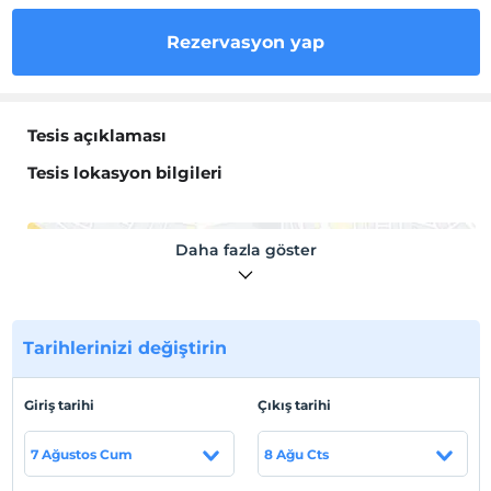
Rezervasyon yap
Tesis açıklaması
Tesis lokasyon bilgileri
Daha fazla göster
Haritada Göster
Tarihlerinizi değiştirin
Otel koşulları
Giriş tarihi
Çıkış tarihi
Check/in
En erken saat 14:00 ve sonrası
7 Ağustos Cum
8 Ağu Cts
Check/out