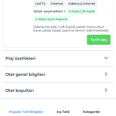
Led TV
İnternet
Kablosuz İnternet
Yatak seçenekleri
(1 Adet) Çift Kişilik
(1 Adet) Açılır-Kapanır
Odalarımızda 1 çift kişilik yatak mevcuttur.
İlave yatak talep üzerine temin edilmektedir.
Tarih seç
Plaj özellikleri
Otel genel bilgileri
Plaja
100 metre mesafededir
Halka açık plaj
Otel koşulları
Internet
Çakıl plaj
Check/in
Ücretsiz Wi-fi
En erken saat 14:00 ve sonrası
Kum plaj
Popüler Tatil Bölgeleri
Kış Tatili
Kategoriler
P
Ortak alanlar ve bazı odalar
Check/out