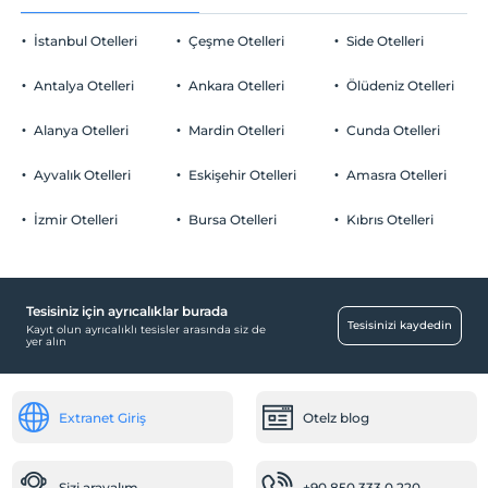
En geç saat 12:00 ve öncesi
Kum, çakıl karışık plaj
İstanbul Otelleri
Çeşme Otelleri
Side Otelleri
Evcil Hayvan
Mavi Bayrak
Evcil hayvan kabul edilmemektedir.
Antalya Otelleri
Ankara Otelleri
Ölüdeniz Otelleri
Sigara
Odalarda sigara içilmez
Alanya Otelleri
Mardin Otelleri
Cunda Otelleri
Otopark
Çocuklar
2 yaşına kadar olan bebekler ücretsizdir.
Ücretsiz Halka Açık Otopark
Ayvalık Otelleri
Eskişehir Otelleri
Amasra Otelleri
Her bir oda için 6 yaşına kadar 2 çocuk ücretsizdir
Otopark (Tesis disinda)
İzmir Otelleri
Bursa Otelleri
Kıbrıs Otelleri
Tesisiniz için ayrıcalıklar burada
Odalar
Tesisinizi kaydedin
Kayıt olun ayrıcalıklı tesisler arasında siz de
yer alın
Sigara içilmeyen odalar
Çocuk
Extranet Giriş
Otelz blog
Çocuk Havuzu
Bebek
Sizi arayalım
+90 850 333 0 220