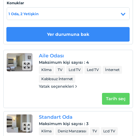
En geç saat 12:00 ve öncesi
Konuklar
Evcil Hayvan
1 Oda, 2 Yetişkin
Evcil hayvan kabul edilmemektedir.
Sigara
Odalarda sigara içilmez
Yer durumuna bak
Çocuklar
2 yaşına kadar olan bebekler ücretsizdir.
Aile Odası
Her bir oda için 6 yaşına kadar 2 çocuk ücretsizdir
Maksimum kişi sayısı
:
4
Klima
TV
Lcd TV
Led TV
İnternet
Kablosuz İnternet
Yatak seçenekleri
Tarih seç
Standart Oda
Maksimum kişi sayısı
:
3
Klima
Deniz Manzarası
TV
Lcd TV