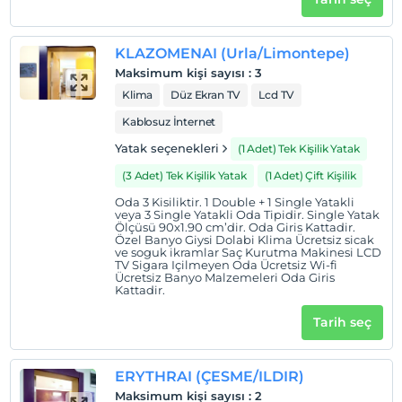
KLAZOMENAI (Urla/Limontepe)
Maksimum kişi sayısı
:
3
Klima
Düz Ekran TV
Lcd TV
Kablosuz İnternet
Yatak seçenekleri
(1 Adet) Tek Kişilik Yatak
(3 Adet) Tek Kişilik Yatak
(1 Adet) Çift Kişilik
Oda 3 Kisiliktir. 1 Double + 1 Single Yatakli
veya 3 Single Yatakli Oda Tipidir. Single Yatak
Ölçüsü 90x1.90 cm’dir. Oda Giris Kattadir.
Özel Banyo Giysi Dolabi Klima Ücretsiz sicak
ve soguk ikramlar Saç Kurutma Makinesi LCD
TV Sigara Içilmeyen Oda Ücretsiz Wi-fi
Ücretsiz Banyo Malzemeleri Oda Giris
Kattadir.
Tarih seç
ERYTHRAI (ÇESME/ILDIR)
Maksimum kişi sayısı
:
2