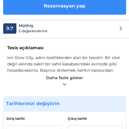
Rezervasyon yap
Müthiş
9.7
5 değerlendirme
Tesis açıklaması
İon Slow City, adını özelliklerden alan bir tesistir. Bir otel
değil aslında sakin bir sahil kasabasındaki evinizde gibi
hissedeceksiniz. Başınızı dinlemek, kentin kaosundan
uzaklaşmak, huzurlu birkaç gün geçirmek için bir kaçış
Daha fazla göster
mekanıdır. Tesisin yedi odası da adlarını bu coğrafyadaki
Antik Yunan Kentleri'nden almış ve hepsi de ayrı renkler
ile bezenmiştir.
Tarihlerinizi değiştirin
Adını tüm bu özelliklerden alan bir tesistir. Bir otel değil
aslında. Sakin bir sahil kasabasındaki eviniz. Başınızı
dinlemek, kentin kaosundan uzaklaşmak, huzurlu birkaç
Giriş tarihi
Çıkış tarihi
gün geçirmek için bir kaçış mekânı…Tesisin yedi odası da