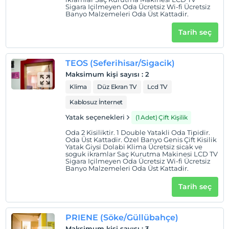
mutlaka bir Pazar olsun,çünkü Pazar günleri kurulan
Sigara Içilmeyen Oda Ücretsiz Wi-fi Ücretsiz
SIğacık pazarı tam bir şenliktir. İon Slow City'den
Banyo Malzemeleri Oda Üst Kattadir.
ayrılırken sizi karşıladıkları gibi uğurlayacaklardır
Tarih seç
Mehmet'i, Melek ve tarçını;sıcaklıkla,güler
yüzle...Ayrıldıktan sonra şunu düşüneceksiniz:'Bir otele
gittiğimizi sanmıştık, meğer misafirliğe gitmişiz.'
TEOS (Seferihisar/Sigacik)
İyi İstirahatler!
Maksimum kişi sayısı
:
2
Klima
Düz Ekran TV
Lcd TV
Tesis lokasyon bilgileri
Kablosuz İnternet
Tesis, İzmir Sığacık'tadır. Otopark: Tesisimizin otoparkı
Yatak seçenekleri
(1 Adet) Çift Kişilik
bulunmamaktadır. Aracınızı kale dışında müsait olan
alanlara park edebilirsiniz. Ayrıca kale içine araç ile
Oda 2 Kisiliktir. 1 Double Yatakli Oda Tipidir.
Oda Üst Kattadir. Özel Banyo Genis Çift Kisilik
girilmemektedir. Tesisimizin Kale İçindeki Tarifi:
Yatak Giysi Dolabi Klima Ücretsiz sicak ve
soguk ikramlar Saç Kurutma Makinesi LCD TV
Tesisimiz kale içinde olup, Liman caddesi tarafındaki kale
Sigara Içilmeyen Oda Ücretsiz Wi-fi Ücretsiz
kapısından girince ilk sola dönüldüğünde soldan
Banyo Malzemeleri Oda Üst Kattadir.
4.binadayız.
Tarih seç
Sahil
Akkum Halk Plajı'na araç ile 5 dakika mesafededir.
PRIENE (Söke/Güllübahçe)
Maksimum kişi sayısı
:
3