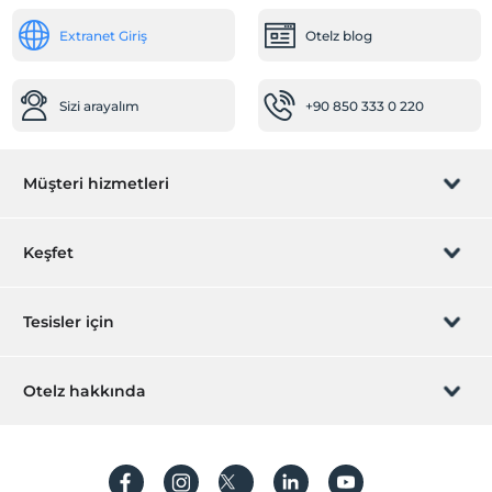
Aktiviteler
Extranet Giriş
Otelz blog
Sörf
Tekne turu
Sizi arayalım
+90 850 333 0 220
Öne Çıkan Özellikler
Tarihi destinasyon
Müşteri hizmetleri
Yetişkin oteli
Rezervasyon yönet
Keşfet
Sizi arayalım
Hediye Kart
Tesisler için
İştirak olun
ZPara Nedir?
Hemen tesisinizi ekleyin
Otelz hakkında
İletişim
Üye girişi
Villa/Daire ekleyin
Hakkımızda
Sıkça sorulan sorular
Hesap oluştur