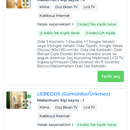
Klima
Düz Ekran TV
Lcd TV
Haritada Göster
Kablosuz İnternet
Yatak seçenekleri
(1 Adet) Tek Kişilik Yatak
(3 Adet) Tek Kişilik Yatak
(1 Adet) Çift Kişilik
Otel koşulları
Oda 3 Kisiliktir. 1 Double + 1 Single Yatakli
Check/in
veya 3 Single Yatakli Oda Tipidir. Single Yatak
En erken saat 14:00 ve sonrası
Ölçüsü 90x1.90 cm’dir. Oda Üst Kattadir. Özel
Banyo Giysi Dolabi Klima Ücretsiz sicak ve
soguk ikramlar Saç Kurutma Makinesi LCD TV
Check/out
Sigara Içilmeyen Oda Ücretsiz Wi-fi Ücretsiz
En geç saat 11:00 ve öncesi
Banyo Malzemeleri Oda Üst Kattadir.
Evcil Hayvan
Tarih seç
Evcil hayvan kabul edilmemektedir.
Sigara
LEBEDOS (Gümüldür/Ürkmez)
Odalarda sigara içilmez
Maksimum kişi sayısı
:
1
Giriş saatleri
Klima
Düz Ekran TV
Lcd TV
Tesise 14:00 – 22:00 saatleri arasında giriş yapılabilir. Bu
Kablosuz İnternet
saatler dışında giriş kapısı kapalıdır.
Yatak seçenekleri
(1 Adet) Tek Kişilik Yatak
Çocuklar