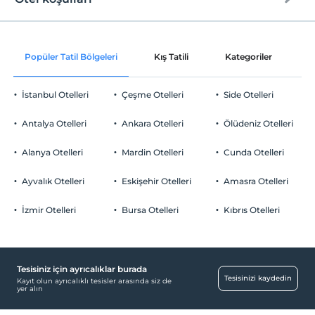
Internet
Check/in
Ücretsiz Wi-fi
En erken saat 14:00 ve sonrası
Popüler Tatil Bölgeleri
Kış Tatili
Kategoriler
P
Ortak alanlar ve tüm odalar
Check/out
En geç saat 11:00 ve öncesi
İstanbul Otelleri
Çeşme Otelleri
Side Otelleri
Evcil Hayvan
Evcil hayvan kabul edilmemektedir.
Antalya Otelleri
Ankara Otelleri
Ölüdeniz Otelleri
Sigara
Ortak Alanlar
Odalarda sigara içilmez
Alanya Otelleri
Mardin Otelleri
Cunda Otelleri
Giriş saatleri
Özel sigara içilen alan
Tesise 14:00 – 22:00 saatleri arasında giriş yapılabilir. Bu saatler
Ayvalık Otelleri
Eskişehir Otelleri
Amasra Otelleri
dışında giriş kapısı kapalıdır.
Odalar
İzmir Otelleri
Bursa Otelleri
Kıbrıs Otelleri
Yaş kısıtlaması
Sigara içilmeyen odalar
Tesisimizde sadece 12 ile 85 yaşları arasındaki misafirler kabul
edilir
Temizlik Hizmetleri
Çocuklar
Günlük temizlik hizmeti
Tesisiniz için ayrıcalıklar burada
Tesisimizde 12 yaş altı çocuklar konaklayamaz
Tesisinizi kaydedin
Kayıt olun ayrıcalıklı tesisler arasında siz de
Diğer
yer alın
Klima