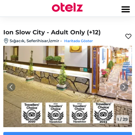
Ion Slow City - Adult Only (+12)
Sığacık, Seferihisar,İzmir
-
Haritada Göster
1
/
29