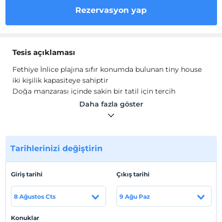
Rezervasyon yap
Tesis açıklaması
Fethiye İnlice plajına sıfır konumda bulunan tiny house
iki kişilik kapasiteye sahiptir
Doğa manzarası içinde sakin bir tatil için tercih
edebileceğiniz bir seçenektir.
Daha fazla göster
Tesis lokasyon bilgileri
Fethiye İnlice mevkiindedir.
Tarihlerinizi değiştirin
Sahil
Plaja sıfır konumdadır.
Giriş tarihi
Çıkış tarihi
8 Ağustos Cts
9 Ağu Paz
Haritada Göster
Konuklar