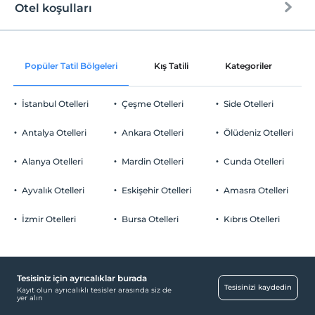
Otel koşulları
Internet
Check/in
Wi-fi
En erken saat 14:00 ve sonrası
Popüler Tatil Bölgeleri
Kış Tatili
Kategoriler
P
Ortak alanlar ve tüm odalar
Check/out
En geç saat 12:00 ve öncesi
İstanbul Otelleri
Çeşme Otelleri
Side Otelleri
Evcil Hayvan
Evcil hayvan kabul edilmemektedir.
Antalya Otelleri
Ankara Otelleri
Ölüdeniz Otelleri
Sigara
Öne Çıkan Özellikler
Odalarda sigara içilmez
Alanya Otelleri
Mardin Otelleri
Cunda Otelleri
Çocuklar
Deniz kıyısı
2 yaşına kadar olan bebekler ücretsizdir.
Ayvalık Otelleri
Eskişehir Otelleri
Amasra Otelleri
Deniz manzarası
Tesisin ücretsiz çocuk politkası yoktur
İzmir Otelleri
Bursa Otelleri
Kıbrıs Otelleri
Tesisiniz için ayrıcalıklar burada
Tesisinizi kaydedin
Kayıt olun ayrıcalıklı tesisler arasında siz de
yer alın