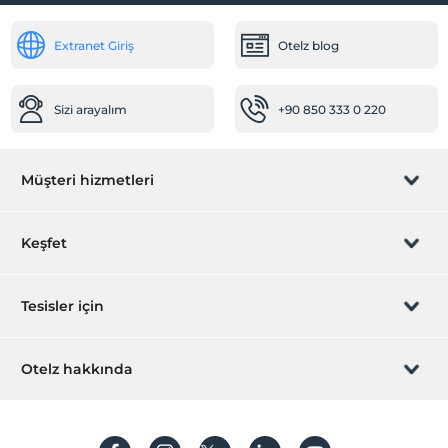
Extranet Giriş
Otelz blog
Sizi arayalım
+90 850 333 0 220
Müşteri hizmetleri
Rezervasyon yönet
Keşfet
Sizi arayalım
Hediye Kart
Tesisler için
İştirak olun
ZPara Nedir?
Hemen tesisinizi ekleyin
Otelz hakkında
İletişim
Üye girişi
Villa/Daire ekleyin
Hakkımızda
Sıkça sorulan sorular