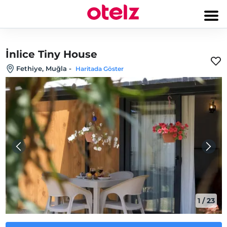
İnlice Tiny House
Fethiye, Muğla
-
Haritada Göster
1
/
23