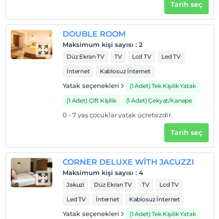
Check/out
Tarih seç
En geç saat 12:00 ve öncesi
Evcil Hayvan
DOUBLE ROOM
Evcil hayvan kabul edilmemektedir.
Maksimum kişi sayısı
:
2
Sigara
Düz Ekran TV
TV
Lcd TV
Led TV
Odalarda sigara içilmez
İnternet
Kablosuz İnternet
Giriş saatleri
Yatak seçenekleri
(1 Adet) Tek Kişilik Yatak
Tesise 08:00 – 23:00 saatleri arasında giriş yapılabilir. Bu
saatler dışında giriş kapısı kapalıdır.
(1 Adet) Çift Kişilik
(1 Adet) Çekyat/Kanepe
0 - 7 yaş çocuklar yatak ücretsizdir.
Çocuklar
Tesisimizde 12 yaş altı çocuklar konaklayamaz
Tarih seç
CORNER DELUXE WİTH JACUZZI
Maksimum kişi sayısı
:
4
Jakuzi
Düz Ekran TV
TV
Lcd TV
Led TV
İnternet
Kablosuz İnternet
Yatak seçenekleri
(1 Adet) Tek Kişilik Yatak