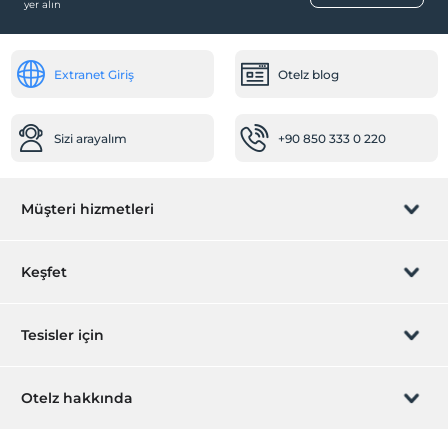
Çerez ikramı
yer alın
Engelli
Odaya meyve sepeti ikramı
Ana kapı giriş düz ayaktır
Tekerlekli sandalye rampaları
Extranet Giriş
Otelz blog
Köpüklü sarap veya alkolsüz içecek
Diğer
Restoranda Özel Masa
Isıtma
Sizi arayalım
+90 850 333 0 220
Yatak süslemesi
Klima
OtelOfis Hizmetleri
Ücretli transfer hizmeti
Müşteri hizmetleri
Ücretsiz Islak Alan Kullanımı
Odaya servis
Rezervasyon yönet
Keşfet
Havuz
Sizi arayalım
Açık Yüzme Havuzu
Hediye Kart
Tesisler için
Açık Yüzme Havuzu (Sezonluk)
İştirak olun
ZPara Nedir?
Çocuk Havuzu
Hemen tesisinizi ekleyin
Otelz hakkında
Temizlik Hizmetleri
İletişim
Üye girişi
Villa/Daire ekleyin
Günlük temizlik hizmeti