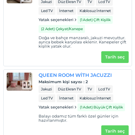
Jakuzi
Düz Ekran TV
TV
Lcd TV
Led TV
İnternet
Kablosuz İnternet
Yatak seçenekleri
(1 Adet) Çift Kişilik
(2 Adet) Çekyat/Kanepe
Doğa ve bahçe manzaralı, jakuzi mevcuttur.
ayrıca bebek karyolası eklenir. Kanepeler çift
kişilik yatak olur.
Tarih seç
QUEEN ROOM WİTH JACUZZI
Maksimum kişi sayısı
:
2
Jakuzi
Düz Ekran TV
TV
Lcd TV
Led TV
İnternet
Kablosuz İnternet
Yatak seçenekleri
(1 Adet) Büyük Çift Kişilik
Balayı odamız tüm farklı özel günler için
hazırlanmıştır.
Tarih seç