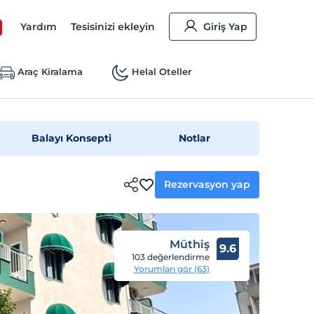
Yardım
Tesisinizi ekleyin
Giriş Yap
Araç Kiralama
Helal Oteller
Balayı Konsepti
Notlar
Rezervasyon yap
Müthiş
9.6
103 değerlendirme
Yorumları gör (63)