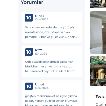
Yorumlar
Nihat
10
Oca 2025
Şehrin merkezinde, denize yürüyüş
mesafesinde, özel otoparkı olan,
personeli kibar ve güler yüzlü, odaları
rahat ve temiz, tam bir
fiyat/performans oteli.
R****
10
Eyl 2024
Cok güzeldi cok temizdi calisanlar
isini bilen ,her an yardima hazirdi.
Muhammed bey bütün sikintilarimizi
cözdü cok yardimci oldu. Park sorun
olmadi aninda cözdüker. Cok
Umut
tesekkür ediyorum .Her zama
10
Oca 2024
girişten memnuniyet başlıyor çıkana
Tesis
kadar, herşey güzeldi, zaten olumsuz
Otelim
bir kaç yanı olan şeyleri kabullenip