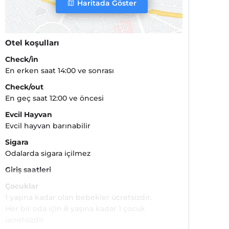
Haritada Göster
Otel koşulları
Check/in
En erken saat 14:00 ve sonrası
Check/out
En geç saat 12:00 ve öncesi
Evcil Hayvan
Evcil hayvan barınabilir
Sigara
Odalarda sigara içilmez
Giriş saatleri
Çocuklar
1 yaşına kadar olan bebekler ücretsizdir.
Her bir oda için 8 yaşına kadar 1 çocuk
ücretsizdir