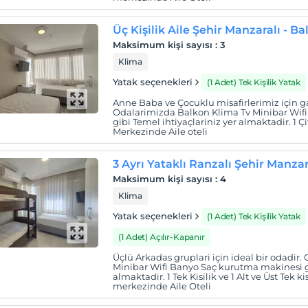
Üç Kişilik Aile Şehir Manzaralı - B
Maksimum kişi sayısı
:
3
Klima
Yatak seçenekleri
(1 Adet) Tek Kişilik Yatak
Anne Baba ve Çocuklu misafirlerimiz için g
Odalarimizda Balkon Klima Tv Minibar Wif
gibi Temel ihtiyaçlariniz yer almaktadir. 1 Çif
Merkezinde Aile oteli
3 Ayrı Yataklı Ranzalı Şehir Manza
Maksimum kişi sayısı
:
4
Klima
Yatak seçenekleri
(1 Adet) Tek Kişilik Yatak
(1 Adet) Açılır-Kapanır
Üçlü Arkadas gruplari için ideal bir odadir
Minibar Wifi Banyo Saç kurutma makinesi gi
almaktadir. 1 Tek Kisilik ve 1 Alt ve Üst Tek 
merkezinde Aile Oteli