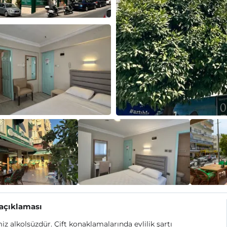
 açıklaması
iz alkolsüzdür. Çift konaklamalarında evlilik şartı