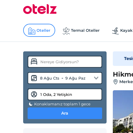
Oteller
Termal Oteller
Kayak 
Tesi
Hikme
-
8 Ağu Cts
9 Ağu Paz
Merkez
Konaklamanız toplam 1 gece
Ara