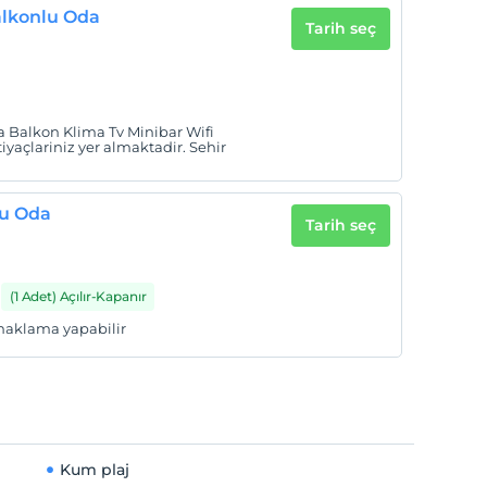
Balkonlu Oda
Tarih seç
zda Balkon Klima Tv Minibar Wifi
yaçlariniz yer almaktadir. Sehir
lu Oda
Tarih seç
(1 Adet) Açılır-Kapanır
konaklama yapabilir
Kum plaj