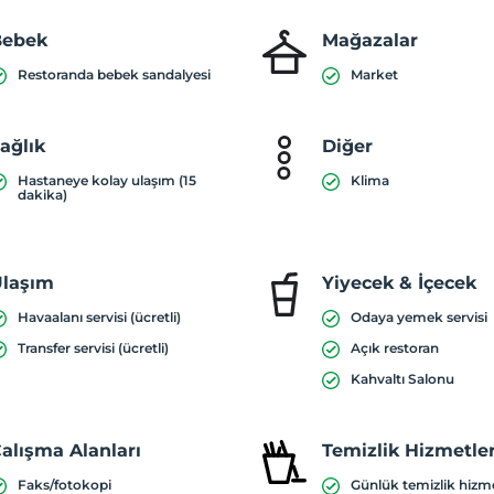
Bebek
Mağazalar
Restoranda bebek sandalyesi
Market
ağlık
Diğer
Hastaneye kolay ulaşım (15
Klima
dakika)
laşım
Yiyecek & İçecek
Havaalanı servisi (ücretli)
Odaya yemek servisi
Transfer servisi (ücretli)
Açık restoran
Kahvaltı Salonu
alışma Alanları
Temizlik Hizmetler
Faks/fotokopi
Günlük temizlik hizm