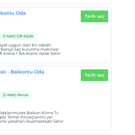
alkonlu Oda
Tarih seç
(1 Adet) Çift Kişilik
ayet uygun olan bir odadir.
i Banyo Saç kurutma makinesi
t Kisilik 1 Tek Kisilik Yatak Sehir
ralı - Balkonlu Oda
Tarih seç
(2 Adet) Ranza
. Odalarimizda Balkon Klima Tv
bi Temel ihtiyaçlariniz yer
kisilik yataktan olusmaktadir Sehir