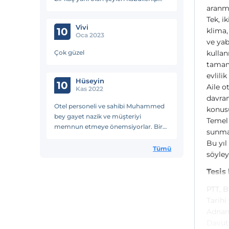
aranma
geliyorsunuz o yüzden, ihtiyacımı
Tek, i
karşıladı
Vivi
10
klima,
Oca 2023
ve yab
Çok güzel
kullan
tamamı
evlili
Hüseyin
10
Aile o
Kas 2022
davran
Otel personeli ve sahibi Muhammed
konusu
bey gayet nazik ve müşteriyi
Temel 
memnun etmeye önemsiyorlar. Bir
sunma
haftalık ikametimde herşey için
Bu yıl
herkese teşekkürler. Aileler için
Tümü
söyleyi
tavsiye edilebilecek sakin ve
merkezi…
Tesis
PTT, B
Tarihi
Adnan 
Davutl