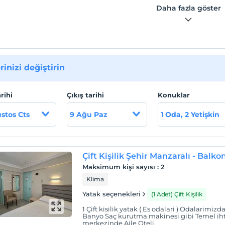
Daha fazla göster
ar (Sevgi plajı) 13 km mesafededir.
rinizi değiştirin
arihi
Çıkış tarihi
Konuklar
stos Cts
9 Ağu Paz
1 Oda, 2 Yetişkin
Çift Kişilik Şehir Manzaralı - Balk
Maksimum kişi sayısı
:
2
Klima
Yatak seçenekleri
(1 Adet) Çift Kişilik
1 Çift kisilik yatak ( Es odalari ) Odalarimi
Banyo Saç kurutma makinesi gibi Temel ihti
merkezinde Aile Oteli