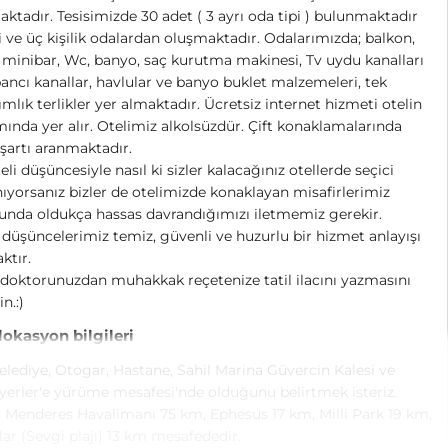
ktadır. Tesisimizde 30 adet ( 3 ayrı oda tipi ) bulunmaktadır
ki ve üç kişilik odalardan oluşmaktadır. Odalarımızda; balkon,
 minibar, Wc, banyo, saç kurutma makinesi, Tv uydu kanalları
ancı kanallar, havlular ve banyo buklet malzemeleri, tek
ımlık terlikler yer almaktadır. Ücretsiz internet hizmeti otelin
nda yer alır. Otelimiz alkolsüzdür. Çift konaklamalarında
k şartı aranmaktadır.
teli düşüncesiyle nasıl ki sizler kalacağınız otellerde seçici
ıyorsanız bizler de otelimizde konaklayan misafirlerimiz
nda oldukça hassas davrandığımızı iletmemiz gerekir.
düşüncelerimiz temiz, güvenli ve huzurlu bir hizmet anlayışı
ktır.
 doktorunuzdan muhakkak reçetenize tatil ilacını yazmasını
n.:)
 lokasyon bilgileri
elediye, Otogar, Hastane, Sahil Marina Güvercin Kalesi ve
 yerler'e yürüme mesafesi'nde olduğunu belirtmek isteriz.
Menderes Havalimanı 75 km, Ephesus 17 km, Milli Park 19 km,
ar (Sevgi plajı) 13 km mesafededir.