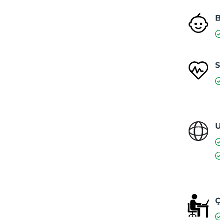
S
U
Ç