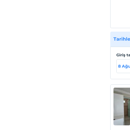
Sahil
Davutl
Tarihle
Giriş t
8 Ağu