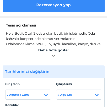
Rezervasyon yap
Tesis açıklaması
Hera Butik Otel, 3 odası olan butik bir işletmedir. Oda
kahvaltı konpsetinde hizmet vermektedir.
Odalarında klima, Wi-Fi, TV, uydu kanalları, banyo, duş ve
mini buzdolabı gibi olanaklar mevcuttur.
Daha fazla göster
Tesis lokasyon bilgileri
Çanakkale Bozcaada'da konumlanmaktadır.
Tarihlerinizi değiştirin
Sahil
Plaja 5 km mesafededir.
Giriş tarihi
Çıkış tarihi
7 Ağustos Cum
8 Ağu Cts
Haritada Göster
Konuklar