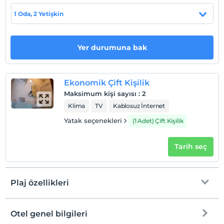
1 Oda, 2 Yetişkin
Otel koşulları
Check/in
Yer durumuna bak
En erken saat 14:00 ve sonrası
Check/out
En geç saat 12:00 ve öncesi
Ekonomik Çift Kişilik
Evcil Hayvan
Maksimum kişi sayısı
:
2
Evcil hayvan kabul edilmemektedir.
Klima
TV
Kablosuz İnternet
Sigara
Yatak seçenekleri
(1 Adet) Çift Kişilik
Odalarda sigara içilmez
Çocuklar
Tarih seç
2 yaşına kadar olan bebekler ücretsizdir.
Her bir oda için 6 yaşına kadar 1 çocuk ücretsizdir
Plaj özellikleri
Otel genel bilgileri
Plaja
5 km mesafededir