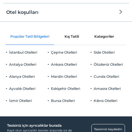
Halka açık plaj
Otel koşulları
Internet
Kum plaj
Check/in
Ücretsiz Wi-fi
En erken saat 14:00 ve sonrası
İskele
Popüler Tatil Bölgeleri
Kış Tatili
Kategoriler
P
Ortak alanlar ve tüm odalar
Check/out
En geç saat 12:00 ve öncesi
İstanbul Otelleri
Çeşme Otelleri
Side Otelleri
Evcil Hayvan
Evcil hayvan kabul edilmemektedir.
Antalya Otelleri
Ankara Otelleri
Ölüdeniz Otelleri
Sigara
Odalar
Odalarda sigara içilmez
Alanya Otelleri
Mardin Otelleri
Cunda Otelleri
Çocuklar
Aile odaları
2 yaşına kadar olan bebekler ücretsizdir.
Ayvalık Otelleri
Eskişehir Otelleri
Amasra Otelleri
Sağlık
Her bir oda için 6 yaşına kadar 1 çocuk ücretsizdir
İzmir Otelleri
Bursa Otelleri
Kıbrıs Otelleri
Hastaneye kolay ulaşım (15 dakika)
Diğer
Klima
Tesisiniz için ayrıcalıklar burada
Tesisinizi kaydedin
Kayıt olun ayrıcalıklı tesisler arasında siz de
Öne Çıkan Özellikler