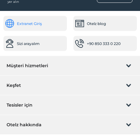
yer alın
Doğa Manzarası
Romantizm/Balayı
Extranet Giriş
Otelz blog
Sizi arayalım
+90 850 333 0 220
Müşteri hizmetleri
Rezervasyon yönet
Keşfet
Sizi arayalım
Hediye Kart
Tesisler için
İştirak olun
ZPara Nedir?
Hemen tesisinizi ekleyin
Otelz hakkında
İletişim
Üye girişi
Villa/Daire ekleyin