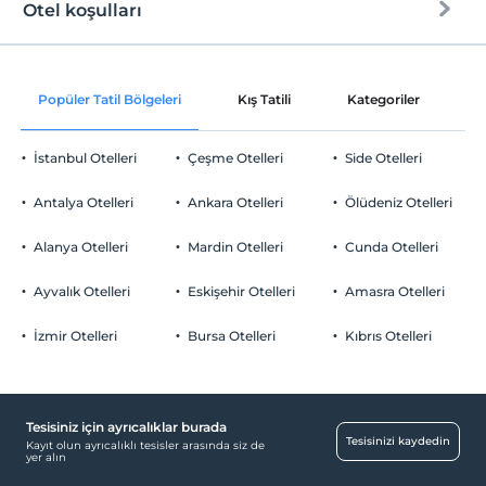
Otel koşulları
Odalar
Check/in
En erken saat 14:00 ve sonrası
Aile odaları
Popüler Tatil Bölgeleri
Kış Tatili
Kategoriler
P
Check/out
Çalışma Alanları
En geç saat 12:00 ve öncesi
Fotokopi
İstanbul Otelleri
Çeşme Otelleri
Side Otelleri
Evcil Hayvan
Evcil hayvan kabul edilmemektedir.
Temizlik Hizmetleri
Antalya Otelleri
Ankara Otelleri
Ölüdeniz Otelleri
Sigara
Günlük temizlik hizmeti
Odalarda sigara içilmez
Alanya Otelleri
Mardin Otelleri
Cunda Otelleri
Engelli
Çocuklar
2 yaşına kadar olan bebekler ücretsizdir.
Ayvalık Otelleri
Ana kapı giriş düz ayaktır
Eskişehir Otelleri
Amasra Otelleri
Her bir oda için 12 yaşına kadar 1 çocuk ücretsizdir
Sağlık
İzmir Otelleri
Bursa Otelleri
Kıbrıs Otelleri
Hastaneye kolay ulaşım (15 dakika)
Diğer
Tesisiniz için ayrıcalıklar burada
Isıtma
Tesisinizi kaydedin
Kayıt olun ayrıcalıklı tesisler arasında siz de
yer alın
Resepsiyon Hizmetleri