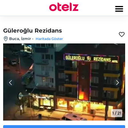
Güleroğlu Rezidans
Buca, İzmir
-
Haritada Göster
1
/
21