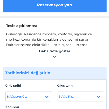
Rezervasyon yap
Tesis açıklaması
Güleroğlu Residence modern, konforlu, hijyenik ve
merkezi konumlu bir konaklama deneyimi sunar.
Dairelerimizde elektrikli su ısıtıcısı, saç kurutma
makinesi / buzdolabı, ücretsiz banyo malzemeleri, ütü,
Daha fazla göster
çarşaf, havlu, klima, uydu
eşya dolabı, sivrisinek teli, ses yalıtımı gibi olanaklar
bulunur.
Tarihlerinizi değiştirin
Tesis lokasyon bilgileri
Buca'da konumlanan tesis, İzban Şirinyer Metro
Giriş tarihi
Çıkış tarihi
İstasyonu, otobüs durağı ve otoban çıkışında olması
avantajıyla Adnan Menderes Havaalanı’na yakın
8 Ağustos Cts
9 Ağu Paz
mesafede olup sizlere konum avantajı sağlamaktadır.
Konuklar