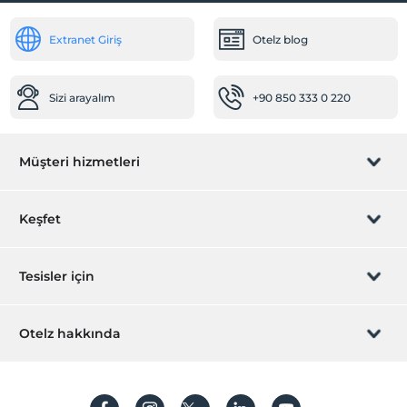
24 saat açık resepsiyon
Extranet Giriş
Otelz blog
Hızlı check-in/check-out
Öne Çıkan Özellikler
Sizi arayalım
+90 850 333 0 220
Alkollü içecek yok
Şehir merkezi
Yetişkin oteli
Müşteri hizmetleri
Rezervasyon yönet
Keşfet
Sizi arayalım
Hediye Kart
Tesisler için
İştirak olun
ZPara Nedir?
Hemen tesisinizi ekleyin
Otelz hakkında
İletişim
Üye girişi
Villa/Daire ekleyin
Hakkımızda
Sıkça sorulan sorular