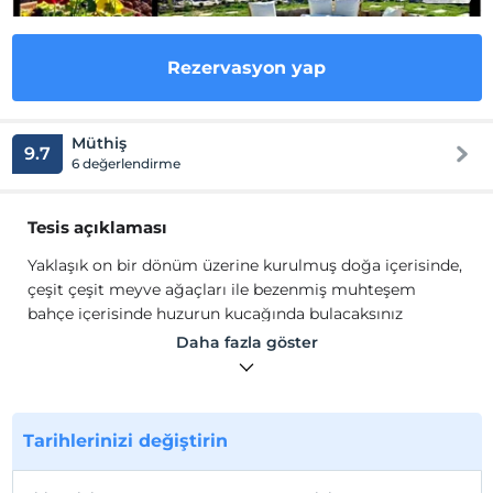
Rezervasyon yap
Müthiş
9.7
6 değerlendirme
Tesis açıklaması
Yaklaşık on bir dönüm üzerine kurulmuş doğa içerisinde,
çeşit çeşit meyve ağaçları ile bezenmiş muhteşem
bahçe içerisinde huzurun kucağında bulacaksınız
kendinizi. Göreme Mayaoğlu Yellow Mansion Hotel'in
Daha fazla göster
nadide odalarında farklı bir ambiyans ile nostaljiyi ve
doğallığı bir arada yaşayacaksınız.
Otelimiz çok büyük doğal alanı ve sabahları balon
manzarası ile size hem naturel hem de romantik ve
Tarihlerinizi değiştirin
huzurlu bir tatil vadediyor.