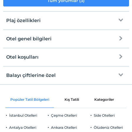
Tüm yorumlar (3)
Plaj özellikleri
Otel genel bilgileri
Şezlong & Şemsiye
Tuvalet
Otel koşulları
Internet
Duş
Check/in
Ücretsiz Wi-fi
En erken saat 13:00 ve sonrası
Balayı çiftlerine özel
Ortak alanlar ve tüm odalar
Check/out
En geç saat 11:00 ve öncesi
Odaya şarap ikramı
Evcil Hayvan
Popüler Tatil Bölgeleri
Kış Tatili
Kategoriler
P
Evcil hayvan barınabilir
Oda süslemesi
Sigara
İstanbul Otelleri
Çeşme Otelleri
Side Otelleri
Odalarda sigara içilmez
Odaya pasta/tatlı ikramı
Otopark
Çocuklar
Antalya Otelleri
Ankara Otelleri
Ölüdeniz Otelleri