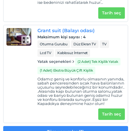
ise bedeninizi rahatlatarak huzur
bulacaksınız. Eşsiz bir Kapadokya
deneyimine hazır olun.
Tarih seç
Grant suit (Balayı odası)
Maksimum kişi sayısı
:
4
Oturma Gurubu
Düz Ekran TV
TV
Lcd TV
Kablosuz İnternet
Yatak seçenekleri
(2 Adet) Tek Kişilik Yatak
(1 Adet) Ekstra Büyük Çift Kişilik
Odamız geniş ve konforlu olmasının yanında,
sabah penceresinden sıcak hava balonlarının
uçusunu seyredebileceğiniz bir konumdadır..
.Arasında kapı bulunan oturma salonu,yatak
odası ve banyo bulunan geniş odamız huzur
ve konforu birarada sunuyor..Eşsiz bir
Kapadokya deneyimine hazır olun!
Tarih seç