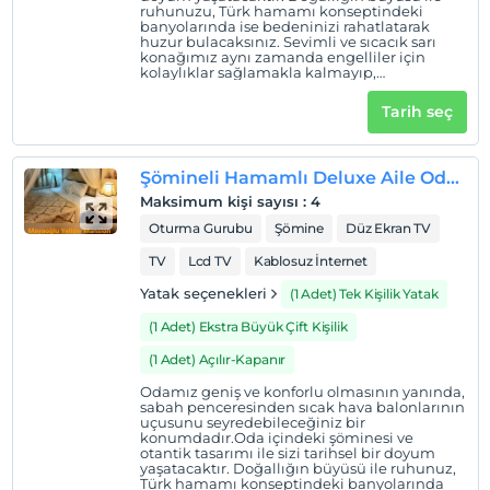
Otel koşulları
ruhunuzu, Türk hamamı konseptindeki
banyolarında ise bedeninizi rahatlatarak
Check/in
huzur bulacaksınız. Sevimli ve sıcacık sarı
konağımız aynı zamanda engelliler için
En erken saat 13:00 ve sonrası
kolaylıklar sağlamakla kalmayıp,
çocuklarınız için kaygı duymayacağınız çok
Check/out
güvenli bir ortam sağlamaktadır.Bu eşsiz
Tarih seç
odada eşsiz bir Kapadokya deneyimine hazır
En geç saat 11:00 ve öncesi
olun!
Evcil Hayvan
Şömineli Hamamlı Deluxe Aile Odası
Evcil hayvan barınabilir
Maksimum kişi sayısı
:
4
Sigara
Oturma Gurubu
Şömine
Düz Ekran TV
Odalarda sigara içilmez
TV
Lcd TV
Kablosuz İnternet
Çocuklar
Yatak seçenekleri
(1 Adet) Tek Kişilik Yatak
2 yaşına kadar olan bebekler ücretsizdir.
Her bir oda için 1. çocuk 6 yaşına kadar ücretsizdir
(1 Adet) Ekstra Büyük Çift Kişilik
Her bir oda için 2. çocuk 6 yaşına kadar ücretsizdir
(1 Adet) Açılır-Kapanır
Odamız geniş ve konforlu olmasının yanında,
sabah penceresinden sıcak hava balonlarının
uçusunu seyredebileceğiniz bir
konumdadır.Oda içindeki şöminesi ve
otantik tasarımı ile sizi tarihsel bir doyum
yaşatacaktır. Doğallığın büyüsü ile ruhunuz,
Türk hamamı konseptindeki banyolarında