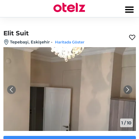
Elit Suit
Tepebaşi, Eskişehir
-
Haritada Göster
1
/
10