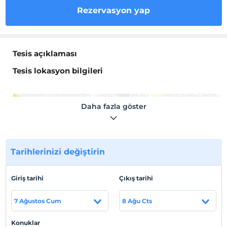
Rezervasyon yap
Tesis açıklaması
Tesis lokasyon bilgileri
Daha fazla göster
Haritada Göster
Tarihlerinizi değiştirin
Otel koşulları
Giriş tarihi
Çıkış tarihi
Check/in
En erken saat 10:00 ve sonrası
7 Ağustos Cum
8 Ağu Cts
Check/out
En geç saat 11:00 ve öncesi
Konuklar