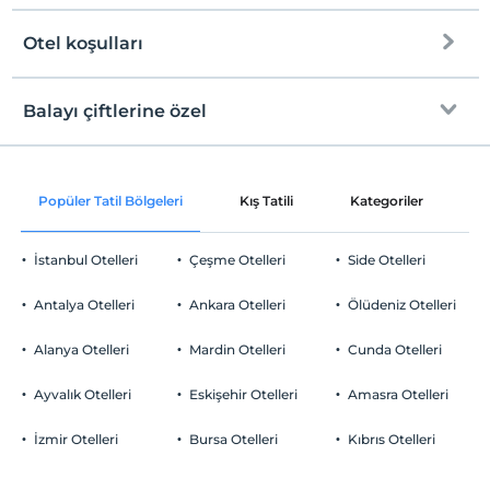
Otel koşulları
Internet
Check/in
Ücretsiz Wi-fi
En erken saat 10:00 ve sonrası
Balayı çiftlerine özel
Ortak alanlar ve tüm odalar
Check/out
En geç saat 11:00 ve öncesi
Oda süslemesi
Evcil Hayvan
Popüler Tatil Bölgeleri
Kış Tatili
Kategoriler
P
Evcil hayvan barınabilir
Bir sabah odaya kahvaltı servisi
Sigara
İstanbul Otelleri
Çeşme Otelleri
Side Otelleri
Odalarda sigara içilmez
Otopark
Çocuklar
Antalya Otelleri
Ankara Otelleri
Ölüdeniz Otelleri
2 yaşına kadar olan bebekler ücretsizdir.
Ücretsiz Halka Açık Otopark
Tesisin ücretsiz çocuk politkası yoktur
Alanya Otelleri
Mardin Otelleri
Cunda Otelleri
Otopark (Tesis disinda)
Ayvalık Otelleri
Eskişehir Otelleri
Amasra Otelleri
İzmir Otelleri
Bursa Otelleri
Kıbrıs Otelleri
Öne Çıkan Özellikler