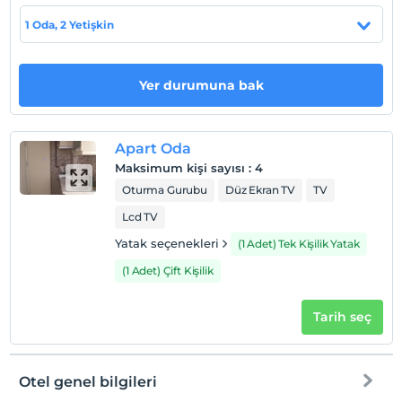
Evcil Hayvan
1 Oda, 2 Yetişkin
Evcil hayvan barınabilir
Sigara
Odalarda sigara içilmez
Yer durumuna bak
Çocuklar
2 yaşına kadar olan bebekler ücretsizdir.
Apart Oda
Tesisin ücretsiz çocuk politkası yoktur
Maksimum kişi sayısı
:
4
Oturma Gurubu
Düz Ekran TV
TV
Lcd TV
Yatak seçenekleri
(1 Adet) Tek Kişilik Yatak
(1 Adet) Çift Kişilik
Tarih seç
Otel genel bilgileri