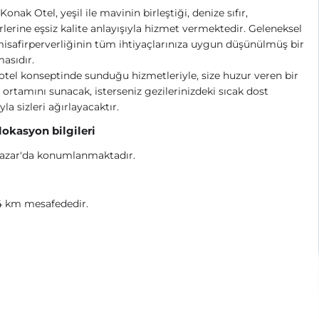
Konak Otel, yeşil ile mavinin birleştiği, denize sıfır,
rlerine eşsiz kalite anlayışıyla hizmet vermektedir. Geleneksel
isafirperverliğinin tüm ihtiyaçlarınıza uygun düşünülmüş bir
asıdır.
otel konseptinde sunduğu hizmetleriyle, size huzur veren bir
ortamını sunacak, isterseniz gezilerinizdeki sıcak dost
yla sizleri ağırlayacaktır.
 lokasyon bilgileri
Pazar'da konumlanmaktadır.
4 km mesafededir.