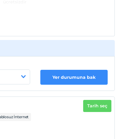
ücretsizdir
Yer durumuna bak
Tarih seç
ablosuz İnternet