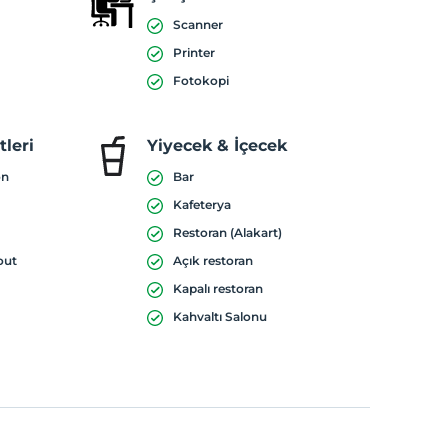
Scanner
Printer
Fotokopi
leri
Yiyecek & İçecek
on
Bar
Kafeterya
Restoran (Alakart)
out
Açık restoran
Kapalı restoran
Kahvaltı Salonu