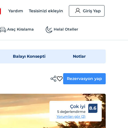
Yardım
Tesisinizi ekleyin
Giriş Yap
Araç Kiralama
Helal Oteller
Balayı Konsepti
Notlar
Rezervasyon yap
Çok iyi
8.6
5 değerlendirme
Yorumları gör (2)