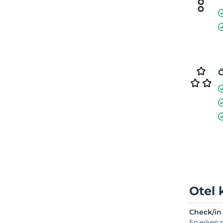
Ö
Otel 
Check/in
En erken s