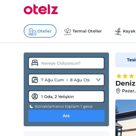
Oteller
Termal Oteller
Kayak 
Tesi
-
7 Ağu Cum
8 Ağu Cts
Deniz
Pazar,
Konaklamanız toplam 1 gece
Ara