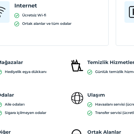
Internet
Ücretsiz Wi-fi
Ortak alanlar ve tüm odalar
ağazalar
Temizlik Hizmetler
Hediyelik eşya dükkanı
Günlük temizlik hizm
dalar
Ulaşım
Aile odaları
Havaalanı servisi (ücre
Sigara içilmeyen odalar
Transfer servisi (ücretl
iğer
Ortak Alanlar