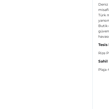
Deniz 
misafi
Türk m
yansım
Butik 
güven 
havası
Tesis
Rize 
Sahil
Plaja 