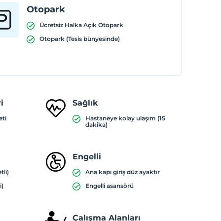
Otopark
Ücretsiz Halka Açık Otopark
Otopark (Tesis bünyesinde)
i
Sağlık
eti
Hastaneye kolay ulaşım (15
dakika)
Engelli
tli)
Ana kapı giriş düz ayaktır
i)
Engelli asansörü
Çalışma Alanları