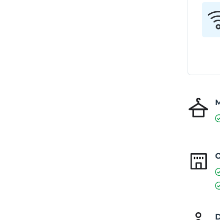
M
O
D