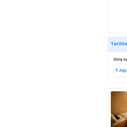
Tarihle
Giriş t
7 Ağ