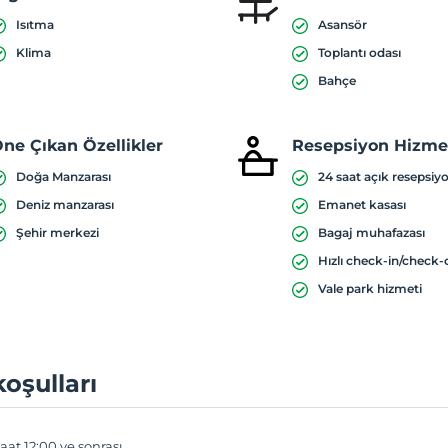
Isıtma
Asansör
Klima
Toplantı odası
Bahçe
ne Çıkan Özellikler
Resepsiyon Hizmet
Doğa Manzarası
24 saat açık resepsiy
Deniz manzarası
Emanet kasası
Şehir merkezi
Bagaj muhafazası
Hızlı check-in/check-
Vale park hizmeti
koşulları
aat 12:00 ve sonrası