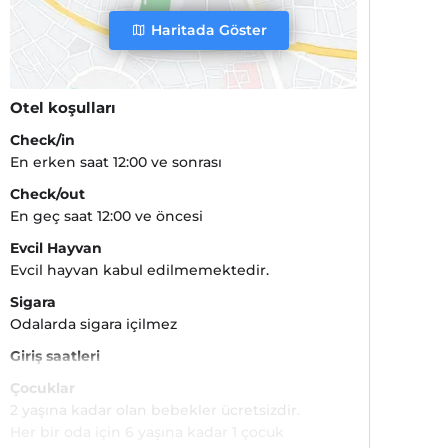
Haritada Göster
Otel koşulları
Check/in
En erken saat 12:00 ve sonrası
Check/out
En geç saat 12:00 ve öncesi
Evcil Hayvan
Evcil hayvan kabul edilmemektedir.
Sigara
Odalarda sigara içilmez
Giriş saatleri
Çocuklar
2 yaşına kadar olan bebekler ücretsizdir.
Her bir oda için 6 yaşına kadar 1 çocuk