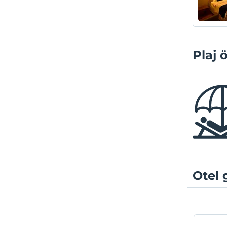
Plaj ö
Otel 