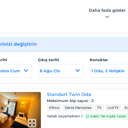
Daha fazla göster
rinizi değiştirin
arihi
Çıkış tarihi
Konuklar
ustos Cum
8 Ağu Cts
1 Oda, 2 Yetişkin
Standart Twin Oda
Maksimum kişi sayısı
:
2
Klima
Deniz Manzarası
TV
Lcd TV
K
Yatak seçenekleri
(2 Adet) Tek Kişilik Yatak