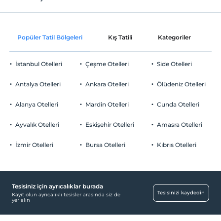
Her bir oda için 17 yaşına kadar 1 çocuk ücretsizdir
Temizlik Hizmetleri
Check/in
En erken saat 12:00 ve sonrası
Günlük temizlik hizmeti
Popüler Tatil Bölgeleri
Kış Tatili
Kategoriler
P
Check/out
Ulaşım
En geç saat 11:00 ve öncesi
Havaalanı servisi (ücretli)
İstanbul Otelleri
Çeşme Otelleri
Side Otelleri
Evcil Hayvan
Transfer servisi (ücretli)
Evcil hayvan barınabilir
Antalya Otelleri
Ankara Otelleri
Ölüdeniz Otelleri
Sigara
Odalarda sigara içilmez
Alanya Otelleri
Mardin Otelleri
Cunda Otelleri
Çocuklar
2 yaşına kadar olan bebekler ücretsizdir.
Ayvalık Otelleri
Eskişehir Otelleri
Amasra Otelleri
Her bir oda için 17 yaşına kadar 1 çocuk ücretsizdir
İzmir Otelleri
Bursa Otelleri
Kıbrıs Otelleri
Tesisiniz için ayrıcalıklar burada
Tesisinizi kaydedin
Kayıt olun ayrıcalıklı tesisler arasında siz de
yer alın