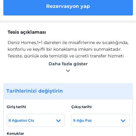
Rezervasyon yap
Tesis açıklaması
Deniz Homes,1+1 daireleri ile misafirlerine ev sıcaklığında,
konforlu ve keyifli bir konaklama imkanı sunmaktadır.
Tesiste, günlük oda temizliği ve ücretli transfer hizmeti
bulunmaktadır.
Daha fazla göster
Deniz Homes odalarında; ses yalıtımı, gardırop, TV,
ısıtma, klima, oturma grubu, çamaşır makinesi, ütü, Wi-
Fi, saç kurutma makinesi, elektrikli su ısıtıcısı, buzdolabı,
Tarihlerinizi değiştirin
ocak, mutfak, mutfak araç ve gereçleri, yemek takımı,
yemek masası ve ücretsiz banyo malzemeleri
bulunmaktadır.
Giriş tarihi
Çıkış tarihi
8 Ağustos Cts
9 Ağu Paz
Tesis lokasyon bilgileri
Konuklar