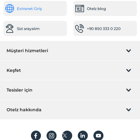
Extranet Giriş
Otelz blog
Sizi arayalım
+90 850 333 0 220
Müşteri hizmetleri
Rezervasyon yönet
Keşfet
Sizi arayalım
Hediye Kart
Tesisler için
İştirak olun
ZPara Nedir?
Hemen tesisinizi ekleyin
Otelz hakkında
İletişim
Üye girişi
Villa/Daire ekleyin
Hakkımızda
Sıkça sorulan sorular
Hesap oluştur