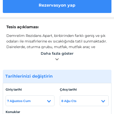
Rezervasyon yap
Tesis açıklaması
Demrelim Rezidans Apart, birbirinden farklı geniş ve şık
odaları ile misafirlerine ev sıcaklığında tatil sunmaktadır.
Dairelerde, oturma grubu, mutfak, mutfak araç ve
gereçleri, TV, Wi-Fi, uydu kanalları, klima, ocak,
Daha fazla göster
buzdolabı, fırın, çamaşır makinesi ve bulaşık makinesi
bulunmaktadır.
Tesis lokasyon bilgileri
Tarihlerinizi değiştirin
Demre'de konumlanmaktadır.
Sahil
Giriş tarihi
Çıkış tarihi
Plaja 300 m uzaklıktadır.
7 Ağustos Cum
8 Ağu Cts
Konuklar