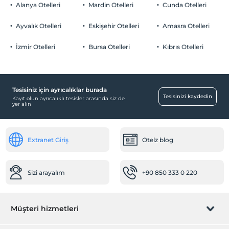
Odalarda sigara içilmez
Alanya Otelleri
Mardin Otelleri
Cunda Otelleri
Otopark
Çocuklar
2 yaşına kadar olan bebekler ücretsizdir.
Ücretsiz Özel Otopark
Ayvalık Otelleri
Eskişehir Otelleri
Amasra Otelleri
Her bir oda için 6 yaşına kadar 2 çocuk ücretsizdir
Otopark (Tesis bünyesinde)
İzmir Otelleri
Bursa Otelleri
Kıbrıs Otelleri
Tesisiniz için ayrıcalıklar burada
Çocuk
Tesisinizi kaydedin
Kayıt olun ayrıcalıklı tesisler arasında siz de
yer alın
Çocuk Havuzu
Resepsiyon Hizmetleri
Extranet Giriş
Otelz blog
Hızlı check-in/check-out
Mağazalar
Sizi arayalım
+90 850 333 0 220
Market
Engelli
Müşteri hizmetleri
Ana kapı giriş düz ayaktır
Sağlık