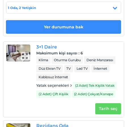
Haritada Göster
1 Oda, 2 Yetişkin
Otel koşulları
Yer durumuna bak
Check/in
En erken saat 14:00 ve sonrası
3+1 Daire
Check/out
Maksimum kişi sayısı
:
6
En geç saat 12:00 ve öncesi
Klima
Oturma Gurubu
Deniz Manzarası
Evcil Hayvan
Düz Ekran TV
TV
Led TV
İnternet
Evcil hayvan kabul edilmemektedir.
Kablosuz İnternet
Sigara
Yatak seçenekleri
(2 Adet) Tek Kişilik Yatak
Odalarda sigara içilmez
(2 Adet) Çift Kişilik
(2 Adet) Çekyat/Kanepe
Çocuklar
2 yaşına kadar olan bebekler ücretsizdir.
Her bir oda için 6 yaşına kadar 2 çocuk ücretsizdir
Tarih seç
Rezidans Oda