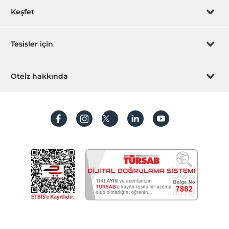
Rezervasyon yönet
Keşfet
Hastaneye kolay ulaşım (15 dakika)
Havuz
Sizi arayalım
Hediye Kart
Tesisler için
Açık Yüzme Havuzu (Yıl boyu)
Çocuk Havuzu
İştirak olun
ZPara Nedir?
Hemen tesisinizi ekleyin
Otelz hakkında
Ortak Alanlar
İletişim
Üye girişi
Asansör
Villa/Daire ekleyin
Hakkımızda
Bahçe
Sıkça sorulan sorular
Hesap oluştur
Temizlik Hizmetleri
Sürdürülebilirlik
Kişisel Verilerin Korunması
Çamaşırhane
Ütü hizmeti
Koşullar ve şartlar
İşlem rehberi
Ulaşım
Aydınlatma metni
Havaalanı servisi (ücretli)
Transfer servisi (ücretli)
Gizlilik politikaları
Diğer