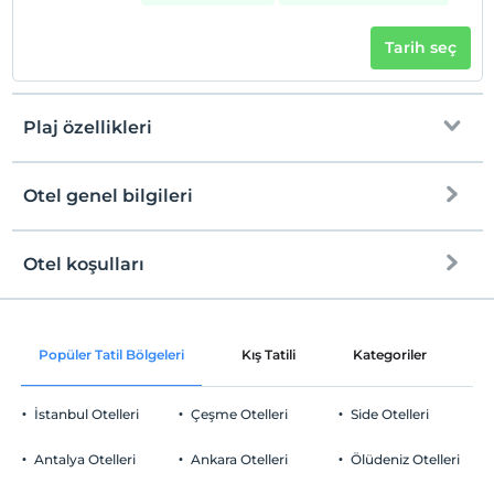
Tarih seç
Plaj özellikleri
Otel genel bilgileri
Plaja
300 metre mesafededir
Halka açık plaj
Otel koşulları
Internet
Check/in
Ücretsiz Wi-fi
En erken saat 14:00 ve sonrası
Popüler Tatil Bölgeleri
Kış Tatili
Kategoriler
P
Ortak alanlar ve tüm odalar
Check/out
En geç saat 12:00 ve öncesi
İstanbul Otelleri
Çeşme Otelleri
Side Otelleri
Evcil Hayvan
Evcil hayvan kabul edilmemektedir.
Antalya Otelleri
Ankara Otelleri
Ölüdeniz Otelleri
Sigara