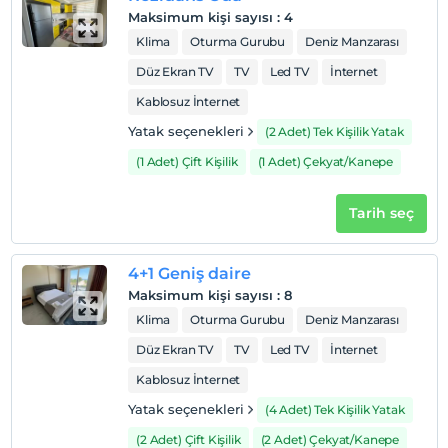
Maksimum kişi sayısı
:
4
Klima
Oturma Gurubu
Deniz Manzarası
Düz Ekran TV
TV
Led TV
İnternet
Kablosuz İnternet
Yatak seçenekleri
(2 Adet) Tek Kişilik Yatak
(1 Adet) Çift Kişilik
(1 Adet) Çekyat/Kanepe
Tarih seç
4+1 Geniş daire
Maksimum kişi sayısı
:
8
Klima
Oturma Gurubu
Deniz Manzarası
Düz Ekran TV
TV
Led TV
İnternet
Kablosuz İnternet
Yatak seçenekleri
(4 Adet) Tek Kişilik Yatak
(2 Adet) Çift Kişilik
(2 Adet) Çekyat/Kanepe