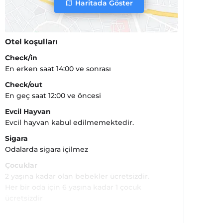
Haritada Göster
Otel koşulları
Check/in
En erken saat 14:00 ve sonrası
Check/out
En geç saat 12:00 ve öncesi
Evcil Hayvan
Evcil hayvan kabul edilmemektedir.
Sigara
Odalarda sigara içilmez
Çocuklar
2 yaşına kadar olan bebekler ücretsizdir.
Her bir oda için 6 yaşına kadar 1 çocuk
ücretsizdir