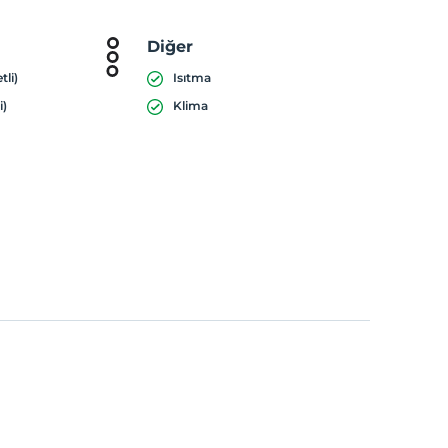
Diğer
tli)
Isıtma
i)
Klima