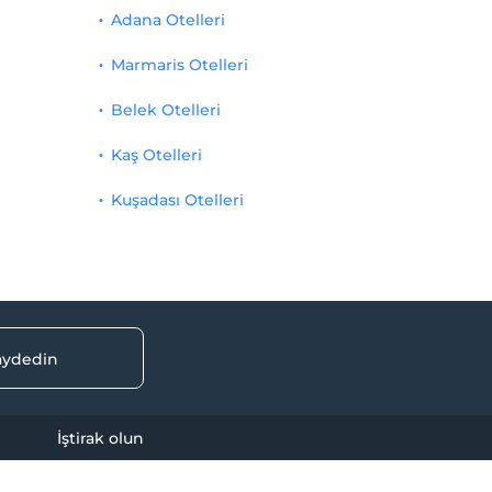
Adana Otelleri
Marmaris Otelleri
Belek Otelleri
Kaş Otelleri
Kuşadası Otelleri
kaydedin
İştirak olun