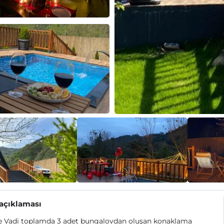
 açıklaması
e Vadi toplamda 3 adet bungalovdan oluşan konaklama