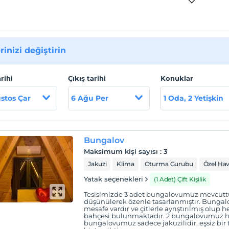
rinizi değiştirin
arihi
Çıkış tarihi
Konuklar
stos Çar
6 Ağu Per
1 Oda, 2 Yetişkin
Bungalov
Maksimum kişi sayısı
:
3
Jakuzi
Klima
Oturma Gurubu
Özel Ha
Yatak seçenekleri
(1 Adet) Çift Kişilik
Tesisimizde 3 adet bungalovumuz mevcuttur.
düşünülerek özenle tasarlanmıştır. Bungalov
mesafe vardır ve çitlerle ayrıştırılmış olup
bahçesi bulunmaktadır. 2 bungalovumuz hav
bungalovumuz sadece jakuzilidir. eşsiz bi