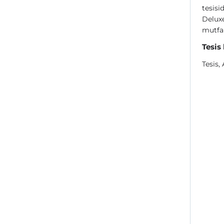
tesisid
Deluxe
mutfak
Tesis
Tesis,