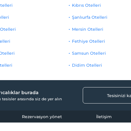
telleri
Kıbrıs Otelleri
lleri
Şanlıurfa Otelleri
Otelleri
Mersin Otelleri
elleri
Fethiye Otelleri
Otelleri
Samsun Otelleri
telleri
Didim Otelleri
yrıcalıklar burada
Tesisinizi 
ı tesisler arasında siz de yer alın
Rezervasyon yönet
İletişim