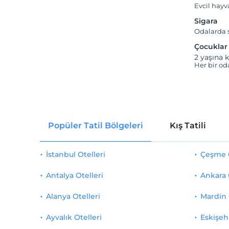
Evcil hay
Sigara
Odalarda s
Çocuklar
2 yaşına k
Her bir od
Popüler Tatil Bölgeleri
Kış Tatili
İstanbul Otelleri
Çeşme O
Antalya Otelleri
Ankara 
Alanya Otelleri
Mardin 
Ayvalık Otelleri
Eskişehi