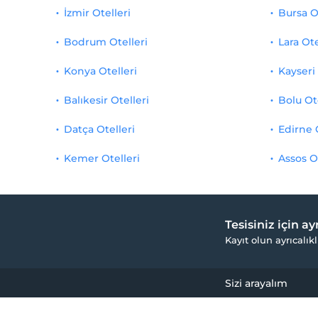
İzmir Otelleri
Bursa O
Bodrum Otelleri
Lara Ote
Konya Otelleri
Kayseri 
Balıkesir Otelleri
Bolu Ot
Datça Otelleri
Edirne 
Kemer Otelleri
Assos O
Tesisiniz için a
Kayıt olun ayrıcalıkl
Sizi arayalım