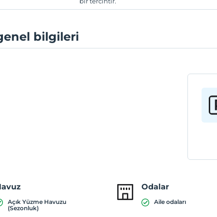
bir tercihtir.
genel bilgileri
Havuz
Odalar
Açık Yüzme Havuzu
Aile odaları
(Sezonluk)