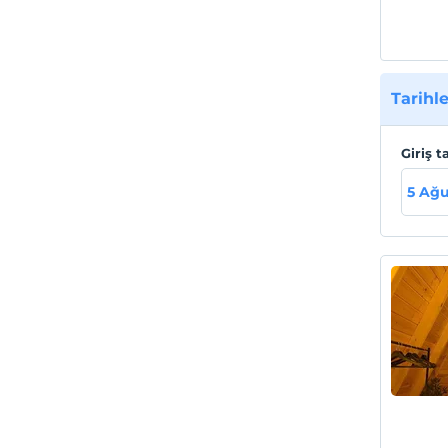
Tarihle
Giriş t
5 Ağu