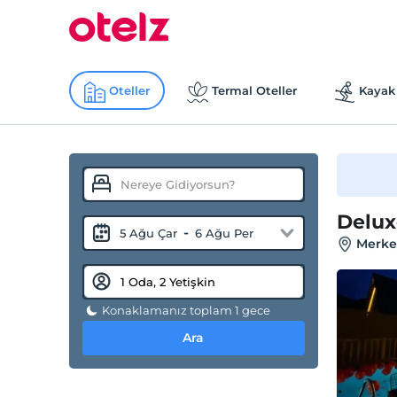
Oteller
Termal Oteller
Kayak 
Delux
-
5 Ağu Çar
6 Ağu Per
Merkez
Konaklamanız toplam 1 gece
Ara