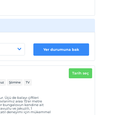
Yer durumuna bak
Tarih seç
vuz
Şömine
TV
 Üçü de balayı çiftleri
larımız arası 15'er metre
 her bungalovun kendine ait
uzlu ve jakuzili, 1
r tatil deneyimi için mükemmel