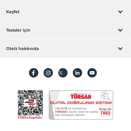
Günlük temizlik hizmeti
Ütü hizmeti
Rezervasyon yönet
Keşfet
Ulaşım
Sizi arayalım
Hediye Kart
Havaalanı servisi (ücretli)
Tesisler için
Transfer servisi (ücretli)
İştirak olun
ZPara Nedir?
Hemen tesisinizi ekleyin
Yiyecek & İçecek
Otelz hakkında
İletişim
Restoran
Üye girişi
Villa/Daire ekleyin
Restoran (Alakart)
Hakkımızda
Sıkça sorulan sorular
Kapalı restoran
Hesap oluştur
Sürdürülebilirlik
Odalar
Kişisel Verilerin Korunması
Aile odaları
Koşullar ve şartlar
Ses geçirmeyen odalar
İşlem rehberi
Sigara içilmeyen odalar
Aydınlatma metni
Valizlik
Gizlilik politikaları
Resepsiyon Hizmetleri