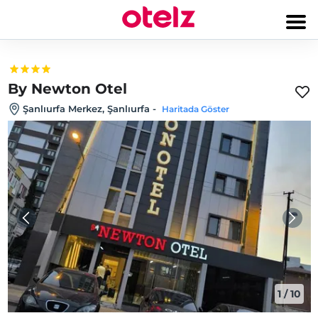
By Newton Otel
Şanlıurfa Merkez, Şanlıurfa
-
Haritada Göster
1
/
10