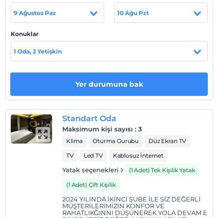
9 Ağustos Paz
10 Ağu Pzt
Otel koşulları
Konuklar
Check/in
1 Oda, 2 Yetişkin
En erken saat 14:00 ve sonrası
Check/out
En geç saat 12:00 ve öncesi
Yer durumuna bak
Evcil Hayvan
5 kg'a kadar evcil hayvan barınabilir.
Standart Oda
Sigara
Maksimum kişi sayısı
:
3
Odalarda sigara içilmez
Klima
Oturma Gurubu
Düz Ekran TV
Çocuklar
TV
Led TV
Kablosuz İnternet
2 yaşına kadar olan bebekler ücretsizdir.
Her bir oda için 6 yaşına kadar 1 çocuk ücretsizdir
Yatak seçenekleri
(1 Adet) Tek Kişilik Yatak
(1 Adet) Çift Kişilik
2024 YILINDA İKİNCİ ŞUBE İLE SİZ DEĞERLİ
MÜŞTERİLERİMİZİN KONFOR VE
RAHATLIKĞINNI DÜŞÜNEREK YOLA DEVAM E