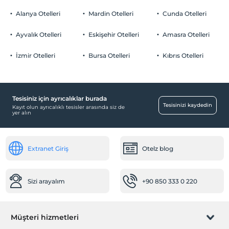
Odalarda sigara içilmez
Alanya Otelleri
Mardin Otelleri
Cunda Otelleri
Otopark
Çocuklar
2 yaşına kadar olan bebekler ücretsizdir.
Ücretsiz Halka Açık Otopark
Ayvalık Otelleri
Eskişehir Otelleri
Amasra Otelleri
Her bir oda için 6 yaşına kadar 1 çocuk ücretsizdir
Otopark (Tesis disinda)
İzmir Otelleri
Bursa Otelleri
Kıbrıs Otelleri
Tesisiniz için ayrıcalıklar burada
Çocuk
Tesisinizi kaydedin
Kayıt olun ayrıcalıklı tesisler arasında siz de
yer alın
Çocuk karyolası
Bebek
Extranet Giriş
Otelz blog
Mama için su ısıtıcı
Çalışma Alanları
Sizi arayalım
+90 850 333 0 220
Faks/fotokopi
Fotokopi
Temizlik Hizmetleri
Müşteri hizmetleri