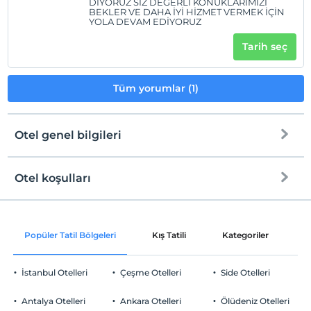
DİYORUZ SİZ DEĞERLİ KONUKLARIMIZI
BEKLER VE DAHA İYİ HİZMET VERMEK İÇİN
YOLA DEVAM EDİYORUZ
Tarih seç
Tüm yorumlar (1)
Otel genel bilgileri
Otel koşulları
Internet
Check/in
Ücretsiz Wi-fi
En erken saat 14:00 ve sonrası
Popüler Tatil Bölgeleri
Kış Tatili
Kategoriler
P
Ortak alanlar ve tüm odalar
Check/out
En geç saat 12:00 ve öncesi
İstanbul Otelleri
Çeşme Otelleri
Side Otelleri
Evcil Hayvan
5 kg'a kadar evcil hayvan barınabilir.
Antalya Otelleri
Ankara Otelleri
Ölüdeniz Otelleri
Sigara