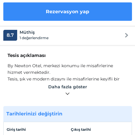
Rezervasyon yap
Müthiş
8.7
1 değerlendirme
Tesis açıklaması
By Newton Otel, merkezi konumu ile misafirlerine
hizmet vermektedir.
Tesis, şık ve modern dizaynı ile misafirlerine keyifli bir
konaklama sunmaktadır.
Daha fazla göster
Tesis lokasyon bilgileri
Merkez Şanlıurfa'da konumlanmaktadır.
Tarihlerinizi değiştirin
Haritada Göster
Giriş tarihi
Çıkış tarihi