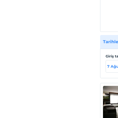
Tarihle
Giriş t
7 Ağ