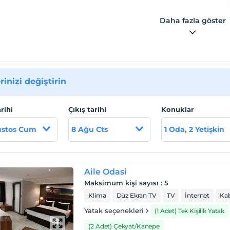
Daha fazla göster
rinizi değiştirin
arihi
Çıkış tarihi
Konuklar
ustos Cum
8 Ağu Cts
1 Oda, 2 Yetişkin
Aile Odasi
Maksimum kişi sayısı
:
5
Klima
Düz Ekran TV
TV
İnternet
Kab
Yatak seçenekleri
(1 Adet) Tek Kişilik Yatak
(2 Adet) Çekyat/Kanepe