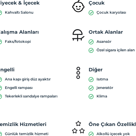
iyecek & İçecek
Çocuk
Kahvaltı Salonu
Çocuk karyolası
alışma Alanları
Ortak Alanlar
Faks/fotokopi
Asansör
Özel sigara içilen alan
ngelli
Diğer
Ana kapı giriş düz ayaktır
Isıtma
Engelli rampası
jeneratör
Tekerlekli sandalye rampaları
Klima
emizlik Hizmetleri
Öne Çıkan Özellik
Günlük temizlik hizmeti
Alkollü içecek yok