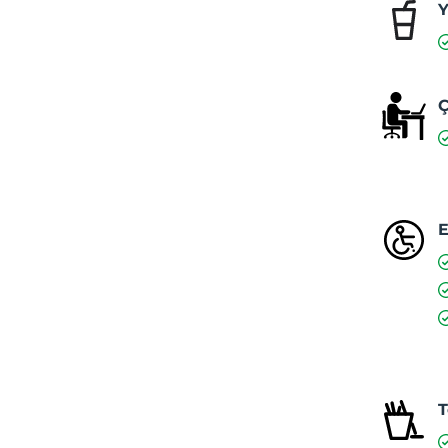
Y
Ç
E
T