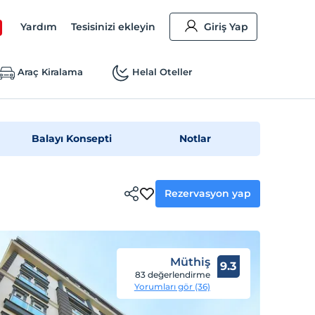
Yardım
Tesisinizi ekleyin
Giriş Yap
Araç Kiralama
Helal Oteller
Balayı Konsepti
Notlar
Rezervasyon yap
Müthiş
9.3
83 değerlendirme
Yorumları gör (36)