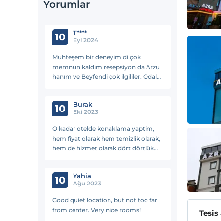
Yorumlar
T****
10
Eyl 2024
Muhteşem bir deneyim di çok
memnun kaldım resepsiyon da Arzu
hanım ve Beyfendi çok ilgililer. Odalar
çok güzel temiz ve nezihti. Bundan
sonra Trabzon da başka otel de
Burak
kalmam. 3 gece kaldm çok
10
Eki 2023
memnunum
O kadar otelde konaklama yaptim,
hem fiyat olarak hem temizlik olarak,
hem de hizmet olarak dört dörtlük
bir performansı. Dogru bir seçim
yapmışım. Trabzon'a tekrar gelirsem
Yahia
baska yer aramayacağım.
10
Ağu 2023
Good quiet location, but not too far
from center. Very nice rooms!
Tesis