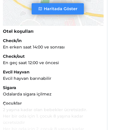
Haritada Göster
Otel koşulları
Check/in
En erken saat 14:00 ve sonrası
Check/out
En geç saat 12:00 ve öncesi
Evcil Hayvan
Evcil hayvan barınabilir
Sigara
Odalarda sigara içilmez
Çocuklar
2 yaşına kadar olan bebekler ücretsizdir.
Her bir oda için 1. çocuk 8 yaşına kadar
ücretsizdir
Her bir oda için 2. çocuk 8 yaşına kadar