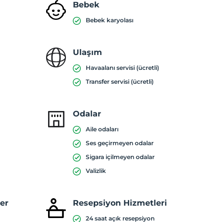
Bebek
Bebek karyolası
Ulaşım
Havaalanı servisi (ücretli)
Transfer servisi (ücretli)
Odalar
Aile odaları
Ses geçirmeyen odalar
Sigara içilmeyen odalar
Valizlik
ler
Resepsiyon Hizmetleri
24 saat açık resepsiyon