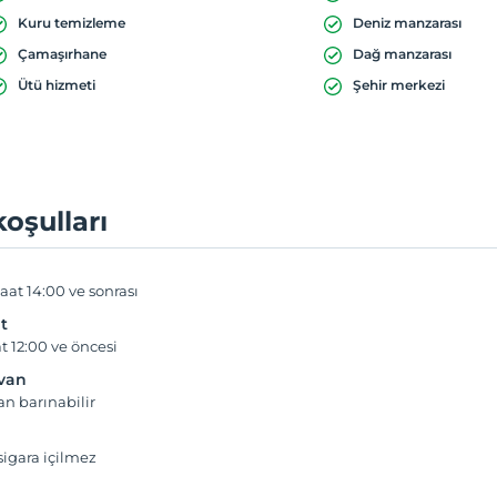
Kuru temizleme
Deniz manzarası
Çamaşırhane
Dağ manzarası
Ütü hizmeti
Şehir merkezi
koşulları
aat 14:00 ve sonrası
t
t 12:00 ve öncesi
yvan
an barınabilir
igara içilmez