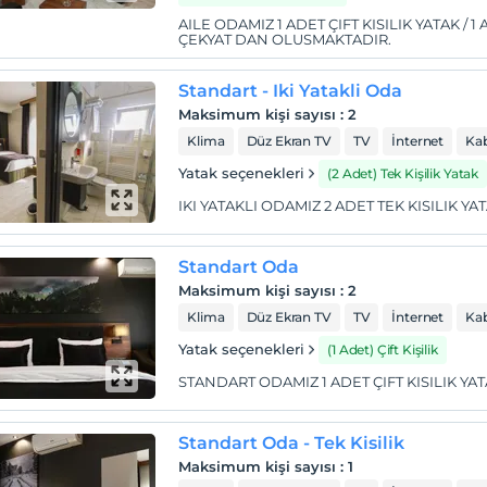
AILE ODAMIZ 1 ADET ÇIFT KISILIK YATAK / 1 
ÇEKYAT DAN OLUSMAKTADIR.
Standart - Iki Yatakli Oda
Maksimum kişi sayısı
:
2
Klima
Düz Ekran TV
TV
İnternet
Kab
Yatak seçenekleri
(2 Adet) Tek Kişilik Yatak
IKI YATAKLI ODAMIZ 2 ADET TEK KISILIK 
Standart Oda
Maksimum kişi sayısı
:
2
Klima
Düz Ekran TV
TV
İnternet
Kab
Yatak seçenekleri
(1 Adet) Çift Kişilik
STANDART ODAMIZ 1 ADET ÇIFT KISILIK Y
Standart Oda - Tek Kisilik
Maksimum kişi sayısı
:
1