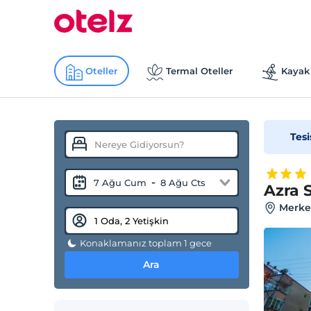
Oteller
Termal Oteller
Kayak 
Tesi
-
7 Ağu Cum
8 Ağu Cts
Azra 
Merke
Konaklamanız toplam 1 gece
Ara