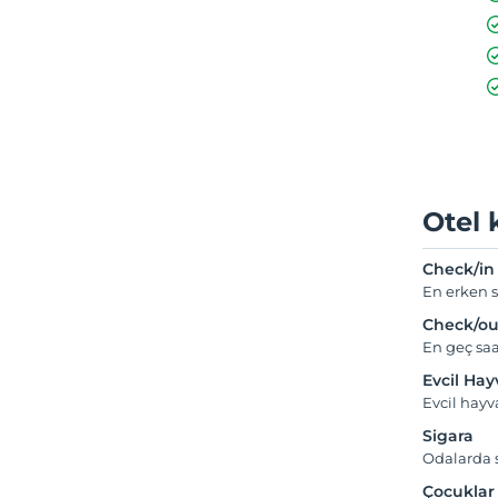
Otel 
Check/in
En erken s
Check/ou
En geç saa
Evcil Ha
Evcil hayv
Sigara
Odalarda s
Çocuklar