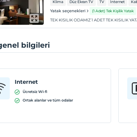
Klima
Düz Ekran TV
TV
İnternet
Kab
Yatak seçenekleri
(1 Adet) Tek Kişilik Yatak
TEK KISILIK ODAMIZ 1 ADET TEK KISILIK 
genel bilgileri
Internet
Ücretsiz Wi-fi
Ortak alanlar ve tüm odalar