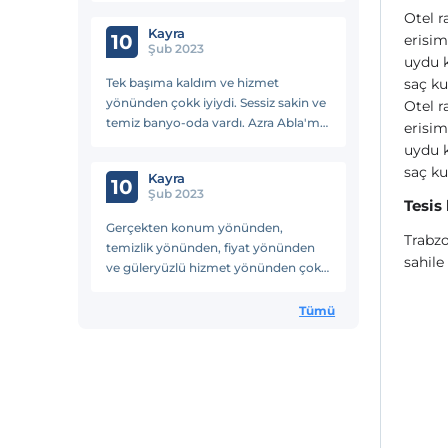
Otel r
Kayra
10
erisim
Şub 2023
uydu k
Tek başıma kaldım ve hizmet
saç k
yönünden çokk iyiydi. Sessiz sakin ve
Otel r
temiz banyo-oda vardı. Azra Abla'ma
erisim
teşekkür ederim.
uydu k
saç k
Kayra
10
Şub 2023
Tesis
Gerçekten konum yönünden,
Trabzo
temizlik yönünden, fiyat yönünden
sahile
ve güleryüzlü hizmet yönünden çok
iyi bi otel. Azra Hanım'a çoookk
teşekkür ediyorum.
Tümü