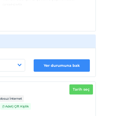
ücretsizdir
Yer durumuna bak
Tarih seç
losuz İnternet
(1 Adet) Çift Kişilik