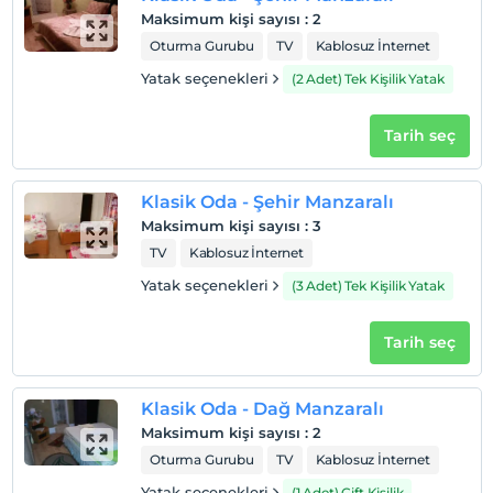
2 yaşına kadar olan bebekler ücretsizdir.
Maksimum kişi sayısı
:
2
Her bir oda için 1. çocuk 6 yaşına kadar ücretsizdir
Oturma Gurubu
TV
Kablosuz İnternet
Her bir oda için 2. çocuk 6 yaşına kadar ücretsizdir
Yatak seçenekleri
(2 Adet) Tek Kişilik Yatak
Tarih seç
Klasik Oda - Şehir Manzaralı
Maksimum kişi sayısı
:
3
TV
Kablosuz İnternet
Yatak seçenekleri
(3 Adet) Tek Kişilik Yatak
Tarih seç
Klasik Oda - Dağ Manzaralı
Maksimum kişi sayısı
:
2
Oturma Gurubu
TV
Kablosuz İnternet
Yatak seçenekleri
(1 Adet) Çift Kişilik