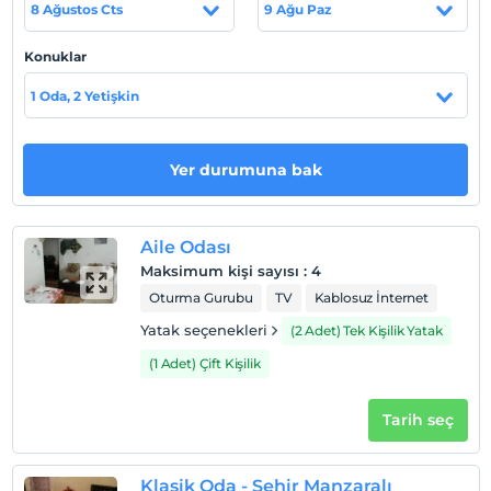
8 Ağustos Cts
9 Ağu Paz
Otelimizin kendine ait otoparkı bulunmakta olup, park
sorunu yaşanmamaktadır..
Konuklar
1 Oda, 2 Yetişkin
Haritada Göster
Yer durumuna bak
Otel koşulları
Check/in
Aile Odası
En erken saat 14:00 ve sonrası
Maksimum kişi sayısı
:
4
Oturma Gurubu
TV
Kablosuz İnternet
Check/out
En geç saat 12:00 ve öncesi
Yatak seçenekleri
(2 Adet) Tek Kişilik Yatak
Evcil Hayvan
(1 Adet) Çift Kişilik
Evcil hayvan barınabilir
Tarih seç
Sigara
Odalarda sigara içilmez
Çocuklar
Klasik Oda - Şehir Manzaralı