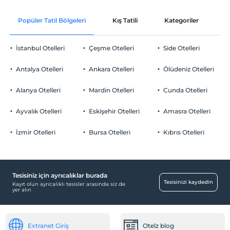
En geç saat 12:00 ve öncesi
Çerez ikramı
Evcil Hayvan
Popüler Tatil Bölgeleri
Kış Tatili
Kategoriler
P
Evcil hayvan barınabilir
Sigara
İstanbul Otelleri
Çeşme Otelleri
Side Otelleri
Odalarda sigara içilmez
Otopark
Çocuklar
Antalya Otelleri
Ankara Otelleri
Ölüdeniz Otelleri
2 yaşına kadar olan bebekler ücretsizdir.
Ücretsiz Özel Otopark
Her bir oda için 1. çocuk 6 yaşına kadar ücretsizdir
Alanya Otelleri
Mardin Otelleri
Cunda Otelleri
Otopark (Tesis bünyesinde)
Her bir oda için 2. çocuk 6 yaşına kadar ücretsizdir
Ayvalık Otelleri
Eskişehir Otelleri
Amasra Otelleri
İzmir Otelleri
Bursa Otelleri
Kıbrıs Otelleri
Havuz
Aqua Park
Tesisiniz için ayrıcalıklar burada
Eğlence Hizmetleri
Tesisinizi kaydedin
Kayıt olun ayrıcalıklı tesisler arasında siz de
yer alın
Gece Clubü
Bebek
Extranet Giriş
Otelz blog
Bebek karyolası