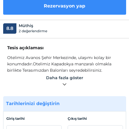
Rezervasyon yap
Müthiş
8.8
2 değerlendirme
Tesis açıklaması
Otelimiz Avanos Şehir Merkezinde, ulaşımı kolay bir
konumdadır.Otelimiz Kapadokya manzaralı olmakla
birlikte Terasımızdan Balonları seyredebilirsiniz.
Otelimiz Avanos Şehir Merkezinde, ulaşımı kolay bir
Daha fazla göster
konumdadır.Otelimiz Kapadokya manzaralı olmakla
birlikte Terasımızdan Balonları seyredebilirsiniz.
Tesis lokasyon bilgileri
Tarihlerinizi değiştirin
Avanos Hera Butik Otel; dokusu bozulmamış, tarihi
kargır ev olarak sizleri karşılamaktadır. Otelimiz; her
Giriş tarihi
Çıkış tarihi
odadan ulaşılabilen teras imkanı ile tüm kapadokya
manzarasına hakim ve şehir merkezine sıfır konumdadır.