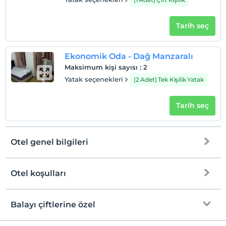
Tarih seç
Ekonomik Oda - Dağ Manzaralı
Maksimum kişi sayısı
:
2
Yatak seçenekleri
(2 Adet) Tek Kişilik Yatak
Tarih seç
Otel genel bilgileri
Otel koşulları
Internet
Check/in
Ücretsiz Wi-fi
En erken saat 14:00 ve sonrası
Balayı çiftlerine özel
Ortak alanlar ve tüm odalar
Check/out