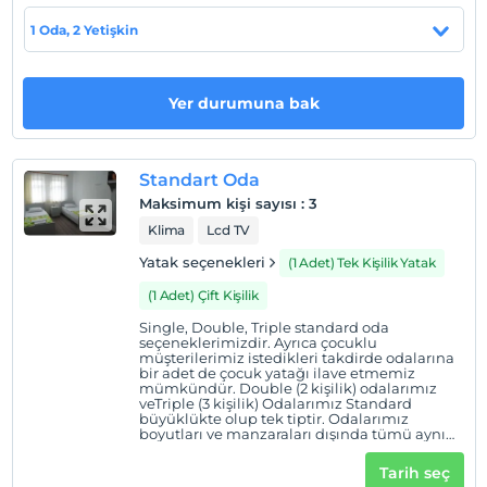
hazırlanmış Odalarımız, Restaurantımız, Teras Cafemiz,
Özel Otoparkımız ile beklediğiniz konforu ve hizmeti
1 Oda, 2 Yetişkin
sizlere sunuyoruz.
Tesis lokasyon bilgileri
Yer durumuna bak
Ortahisar Kasabamız, Kapadokya bölgesinin tam
merkezinde kalmaktadır. Peribacaları vadileri, açık hava
müzeleri ve meşhur kapadokya vadileri otelimize yakın
Standart Oda
mesafede bulunmaktadır. Ürgüp şehir merkezi 5 Km,
Maksimum kişi sayısı
:
3
Nevşehir şehir merkezi 15 Km, Göreme 3 Km uzaklıktadır.
Klima
Lcd TV
Ayrıca Kayseri hava alanı 80 Km, Kapadokya hava alanı
Yatak seçenekleri
(1 Adet) Tek Kişilik Yatak
ise 45 Km mesafededir.
(1 Adet) Çift Kişilik
Single, Double, Triple standard oda
seçeneklerimizdir. Ayrıca çocuklu
Haritada Göster
müşterilerimiz istedikleri takdirde odalarına
bir adet de çocuk yatağı ilave etmemiz
mümkündür. Double (2 kişilik) odalarımız
veTriple (3 kişilik) Odalarımız Standard
büyüklükte olup tek tiptir. Odalarımız
Otel koşulları
boyutları ve manzaraları dışında tümü aynı
özelliklere sahiptir.
Check/in
Tarih seç