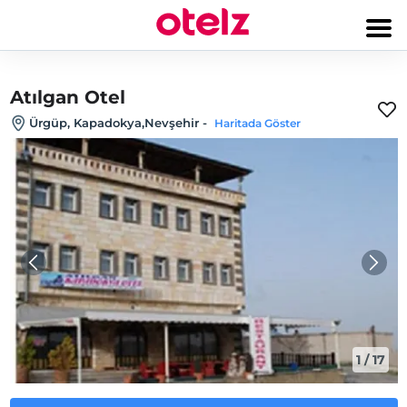
Atılgan Otel
Ürgüp, Kapadokya,Nevşehir
-
Haritada Göster
1
/
17