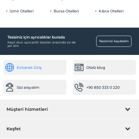
İzmir Otelleri
Bursa Otelleri
Kıbrıs Otelleri
Aktiviteler
Balon
Tesisiniz için ayrıcalıklar burada
Mağazalar
Tesisinizi kaydedin
Kayıt olun ayrıcalıklı tesisler arasında siz de
yer alın
Market
Çalışma Alanları
Extranet Giriş
Otelz blog
Faks/fotokopi
Ulaşım
Sizi arayalım
+90 850 333 0 220
Transfer servisi (ücretli)
Öne Çıkan Özellikler
Müşteri hizmetleri
Spa/sağlık merkezi
Ortak Alanlar
Rezervasyon yönet
Keşfet
Özel sigara içilen alan