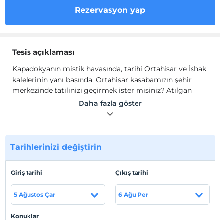
Rezervasyon yap
Tesis açıklaması
Kapadokyanın mistik havasında, tarihi Ortahisar ve İshak
kalelerinin yanı başında, Ortahisar kasabamızın şehir
merkezinde tatilinizi geçirmek ister misiniz? Atılgan
Otel sizi bu cennete davet ediyor... Kapadokyanın
Daha fazla göster
Merkezi Ortahisar Kasabasında bulunan otelmiz gerek
şehir merkezinde olmasıyla, gerekse de tarihi ve turistik
yerlere yakınlığı ile ön plana çıkmaktadır.
Kapadokyanın mistik havasında, tarihi Ortahisar ve İshak
Tarihlerinizi değiştirin
kalelerinin yanı başında, Ortahisar kasabamızın şehir
merkezinde tatilinizi geçirmek ister misiniz? Atılgan
Giriş tarihi
Çıkış tarihi
Otel sizi bu cennete davet ediyor... Kapadokyanın
Merkezi Ortahisar Kasabasında bulunan otelmiz gerek
5 Ağustos Çar
6 Ağu Per
şehir merkezinde olmasıyla, gerekse de tarihi ve turistik
yerlere yakınlığı ile ön plana çıkmaktadır. Sizin için özel
Konuklar