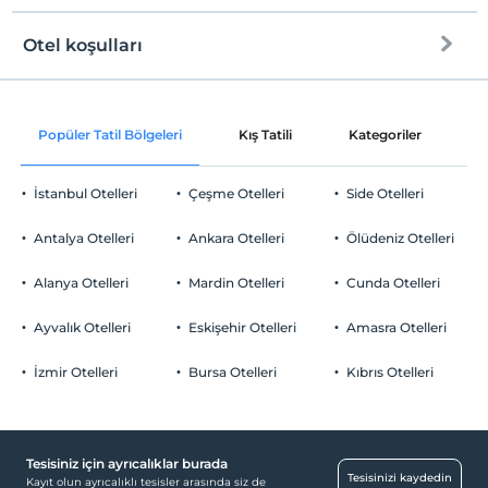
Halka açık plaj
Otel koşulları
Internet
Çakıl plaj
Check/in
Ücretsiz Wi-fi
En erken saat 16:00 ve sonrası
Popüler Tatil Bölgeleri
Kış Tatili
Kategoriler
P
Ortak alanlar ve tüm odalar
Check/out
En geç saat 10:00 ve öncesi
İstanbul Otelleri
Çeşme Otelleri
Side Otelleri
Evcil Hayvan
Evcil hayvan kabul edilmemektedir.
Antalya Otelleri
Ankara Otelleri
Ölüdeniz Otelleri
Sigara
Sigara içilen alanlar var
Alanya Otelleri
Mardin Otelleri
Cunda Otelleri
Otopark
Çocuklar
2 yaşına kadar olan bebekler ücretsizdir.
Ücretsiz Özel Otopark
Ayvalık Otelleri
Eskişehir Otelleri
Amasra Otelleri
Her bir oda için 1. çocuk 13 yaşına kadar ücretsizdir
Otopark (Tesis bünyesinde)
Her bir oda için 2. çocuk 13 yaşına kadar ücretsizdir
İzmir Otelleri
Bursa Otelleri
Kıbrıs Otelleri
Tesisiniz için ayrıcalıklar burada
Havuz
Tesisinizi kaydedin
Kayıt olun ayrıcalıklı tesisler arasında siz de