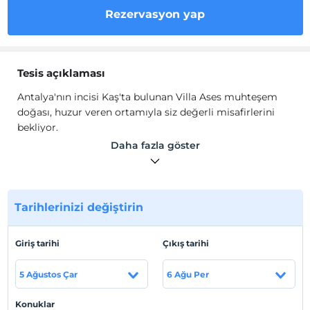
Rezervasyon yap
Tesis açıklaması
Antalya'nın incisi Kaş'ta bulunan Villa Ases muhteşem
doğası, huzur veren ortamıyla siz değerli misafirlerini
bekliyor.
Daha fazla göster
Ases Villa 2 yatak odası, 2
adet çift kişilik yatak, klima,
elbise dolabı, makyaj masası, balkon, saç kurutma
makinası, banyo, tuvalet ve klima gibi olanaklar
sunmaktadır.
Tarihlerinizi değiştirin
Tesis lokasyon bilgileri
Giriş tarihi
Çıkış tarihi
Ases Villa en yakın markete 1 km., plaja 10 km., Dalaman
Havalimanı'na uzaklık 150 km. uzaklıktadır.
5 Ağustos Çar
6 Ağu Per
Konuklar