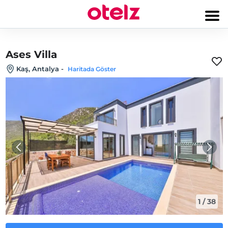
Ases Villa
Kaş, Antalya
-
Haritada Göster
1
/
38