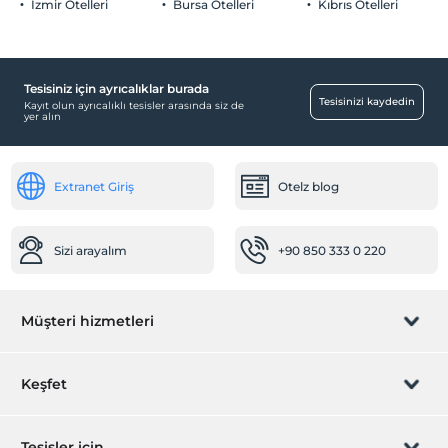
İzmir Otelleri
Bursa Otelleri
Kıbrıs Otelleri
Özel Notları Görmek İçin Tıklayınız.
Tesisiniz için ayrıcalıklar burada
Yiyecek & İçecek
Tesisinizi kaydedin
Kayıt olun ayrıcalıklı tesisler arasında siz de
yer alın
Paket servis olanağı
Ulaşım
Extranet Giriş
Otelz blog
Transfer servisi (ücretli)
Diğer
Sizi arayalım
+90 850 333 0 220
Isıtma
jeneratör
Klima
Müşteri hizmetleri
Sağlık
Antibakteriyal oda imkanı
Rezervasyon yönet
Keşfet
Hasta bakıcısı (tesis bünyesinde)
Sizi arayalım
Hastaneye kolay ulaşım (15 dakika)
Hediye Kart
Tesisler için