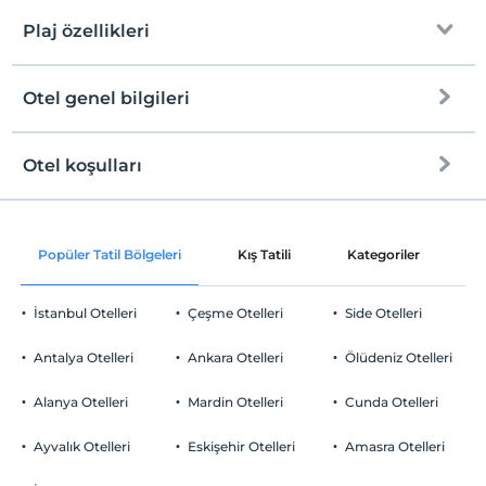
Plaj özellikleri
Otel genel bilgileri
Plaja
150 metre mesafededir
Halka açık plaj
Otel koşulları
Internet
Kum plaj
Check/in
Ücretsiz Wi-fi
En erken saat 14:00 ve sonrası
Popüler Tatil Bölgeleri
Kış Tatili
Kategoriler
P
Ortak alanlar ve tüm odalar
Check/out
En geç saat 11:00 ve öncesi
İstanbul Otelleri
Çeşme Otelleri
Side Otelleri
Evcil Hayvan
Evcil hayvan kabul edilmemektedir.
Antalya Otelleri
Ankara Otelleri
Ölüdeniz Otelleri
Sigara
Sigara içilen alanlar var
Alanya Otelleri
Mardin Otelleri
Cunda Otelleri
Otopark
Çocuklar
2 yaşına kadar olan bebekler ücretsizdir.
Ücretsiz Halka Açık Otopark
Ayvalık Otelleri
Eskişehir Otelleri
Amasra Otelleri
Her bir oda için 6 yaşına kadar 1 çocuk ücretsizdir
Otopark (Tesis disinda)