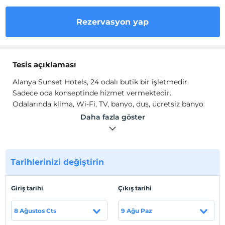
Rezervasyon yap
Tesis açıklaması
Alanya Sunset Hotels, 24 odalı butik bir işletmedir.
Sadece oda konseptinde hizmet vermektedir.
Odalarında klima, Wi-Fi, TV, banyo, duş, ücretsiz banyo
malzemesi, mini mutfak ve mutfak gereçleri gibi
Daha fazla göster
olanaklar mevcuttur.
Tesis lokasyon bilgileri
Antalya Alanya'da konumlanmaktadır. Antalya
Tarihlerinizi değiştirin
Havalimanı'na 120 km mesafededir.
Sahil
Giriş tarihi
Çıkış tarihi
Plaja 150 metre mesafededir.
8 Ağustos Cts
9 Ağu Paz