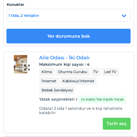
Konuklar
Haritada Göster
1 Oda, 2 Yetişkin
Otel koşulları
Yer durumuna bak
Check/in
En erken saat 14:00 ve sonrası
Aile Odası - İki Odalı
Check/out
Maksimum kişi sayısı
:
4
En geç saat 11:00 ve öncesi
Klima
Oturma Gurubu
TV
Led TV
Evcil Hayvan
İnternet
Kablosuz İnternet
Evcil hayvan kabul edilmemektedir.
Bebek Sandalyesi
Sigara
Yatak seçenekleri
(4 Adet) Tek Kişilik Yatak
Sigara içilen alanlar var
Odalar 2 oda 1 salondur ve 4 kişi rahatlıkla
Çocuklar
kalabilir
2 yaşına kadar olan bebekler ücretsizdir.
Her bir oda için 6 yaşına kadar 1 çocuk ücretsizdir
Tarih seç