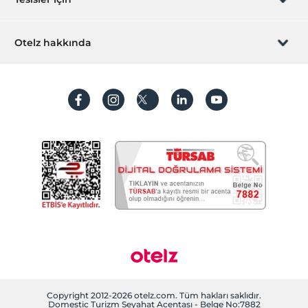
Doktor (Dışarıdan hizmet)
İştirak olun
Eczane hizmeti
ZPara Nedir?
Hemen tesisinizi ekleyin
Otelz hakkında
Öne Çıkan Özellikler
İletişim
Üye girişi
Bebek dostu
Villa/Daire ekleyin
Hakkımızda
Alkollü içecek yok
Sıkça sorulan sorular
Hesap oluştur
Çevre dostu
Sürdürülebilirlik
Kişisel Verilerin Korunması
Deniz manzarası
Dağ manzarası
Koşullar ve şartlar
İşlem rehberi
Engelli dostu
Aydınlatma metni
Evcil hayvan dostu
Şehir merkezi
Gizlilik politikaları
Tarihi destinasyon
Odalar
Yasal bilgiler
Aile odaları
Ara kapılı odalar
Çerez politikamız
Copyright 2012-2026 otelz.com. Tüm hakları saklıdır.
Domestic Turizm Seyahat Acentası - Belge No:7882