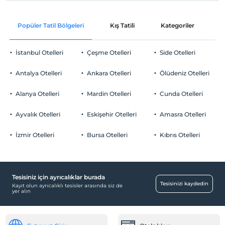
Popüler Tatil Bölgeleri
Kış Tatili
Kategoriler
P
İstanbul Otelleri
Çeşme Otelleri
Side Otelleri
Antalya Otelleri
Ankara Otelleri
Ölüdeniz Otelleri
Alanya Otelleri
Mardin Otelleri
Cunda Otelleri
Ayvalık Otelleri
Eskişehir Otelleri
Amasra Otelleri
İzmir Otelleri
Bursa Otelleri
Kıbrıs Otelleri
Tesisiniz için ayrıcalıklar burada
Tesisinizi kaydedin
Kayıt olun ayrıcalıklı tesisler arasında siz de
yer alın