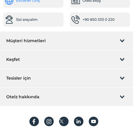
Extranet Giriş
Otelz blog
Sizi arayalım
+90 850 333 0 220
Müşteri hizmetleri
Rezervasyon yönet
Keşfet
Sizi arayalım
Hediye Kart
Tesisler için
İştirak olun
ZPara Nedir?
Hemen tesisinizi ekleyin
Otelz hakkında
İletişim
Üye girişi
Villa/Daire ekleyin
Hakkımızda
Sıkça sorulan sorular
Hesap oluştur
Sürdürülebilirlik