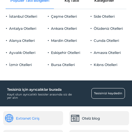
Popüler Tatil Bölgeleri
Kış Tatili
Kategoriler
P
İstanbul Otelleri
Çeşme Otelleri
Side Otelleri
Antalya Otelleri
Ankara Otelleri
Ölüdeniz Otelleri
Alanya Otelleri
Mardin Otelleri
Cunda Otelleri
Ayvalık Otelleri
Eskişehir Otelleri
Amasra Otelleri
İzmir Otelleri
Bursa Otelleri
Kıbrıs Otelleri
Tesisiniz için ayrıcalıklar burada
Tesisinizi kaydedin
Kayıt olun ayrıcalıklı tesisler arasında siz de
yer alın
Extranet Giriş
Otelz blog