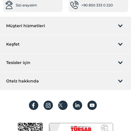
Sizi arayalım
+90 850 333 0 220
Müşteri hizmetleri
Rezervasyon yönet
Keşfet
Sizi arayalım
Hediye Kart
Tesisler için
İştirak olun
ZPara Nedir?
Hemen tesisinizi ekleyin
Otelz hakkında
İletişim
Üye girişi
Villa/Daire ekleyin
Hakkımızda
Sıkça sorulan sorular
Hesap oluştur
Sürdürülebilirlik
Kişisel Verilerin Korunması
Koşullar ve şartlar