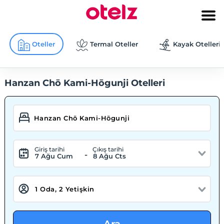
Oteller
Termal Oteller
Kayak Otelleri
Hanzan Chō Kami-Hōgunji Otelleri
Giriş tarihi
Çıkış tarihi
-
7 Ağu Cum
8 Ağu Cts