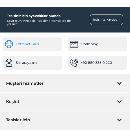
Tesisiniz için ayrıcalıklar burada
Tesisinizi kaydedin
Kayıt olun ayrıcalıklı tesisler arasında siz de
yer alın
Extranet Giriş
Otelz blog
Sizi arayalım
+90 850 333 0 220
Müşteri hizmetleri
Rezervasyon yönet
Keşfet
Sizi arayalım
Hediye Kart
Tesisler için
İştirak olun