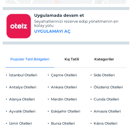
Uygulamada devam et
Seyahatlerinizi rezerve edip yönetmenin en
kolay yolu
UYGULAMAYI AÇ
Popüler Tatil Bölgeleri
Kış Tatili
Kategoriler
P
İstanbul Otelleri
Çeşme Otelleri
Side Otelleri
Antalya Otelleri
Ankara Otelleri
Ölüdeniz Otelleri
Alanya Otelleri
Mardin Otelleri
Cunda Otelleri
Ayvalık Otelleri
Eskişehir Otelleri
Amasra Otelleri
İzmir Otelleri
Bursa Otelleri
Kıbrıs Otelleri