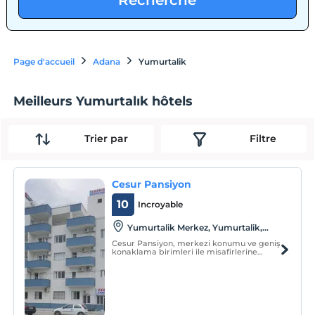
Recherche
Page d'accueil
Adana
Yumurtalik
Meilleurs Yumurtalık hôtels
Trier par
Filtre
Cesur Pansiyon
10
Incroyable
Yumurtalik Merkez, Yumurtalik,
Adana
Cesur Pansiyon, merkezi konumu ve geniş
konaklama birimleri ile misafirlerine
hizmet vermektedir.