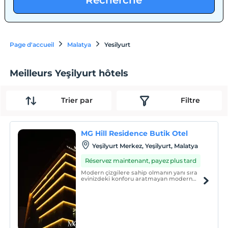
Recherche
Page d'accueil
Malatya
Yesilyurt
Meilleurs Yeşilyurt hôtels
Trier par
Filtre
MG Hill Residence Butik Otel
Yeşilyurt Merkez, Yeşilyurt, Malatya
Réservez maintenant, payez plus tard
Modern çizgilere sahip olmanın yanı sıra
evinizdeki konforu aratmayan modern
yaşam formu ve imkanları ile MG Hill
Residence Butik Otel size huzurlu ve rahat
bir konaklama deneyimi sunuyor.