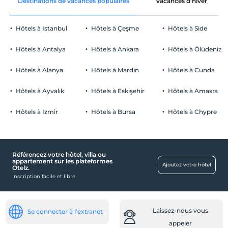
Destinations de vacances populaires
Vacances d'hiver
Hôtels à Istanbul
Hôtels à Çeşme
Hôtels à Side
Hôtels à Antalya
Hôtels à Ankara
Hôtels à Ölüdeniz
Hôtels à Alanya
Hôtels à Mardin
Hôtels à Cunda
Hôtels à Ayvalık
Hôtels à Eskişehir
Hôtels à Amasra
Hôtels à Izmir
Hôtels à Bursa
Hôtels à Chypre
Référencez votre hôtel, villa ou
appartement sur les plateformes
Ajoutez votre hôtel
Otelz.
Inscription facile et libre
Laissez-nous vous
Se connecter à l'extranet
appeler