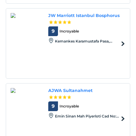
JW Marriott Istanbul Bosphorus
9
Incroyable
Kemankes Karamustafa Pasa,
Kemankes Caddesi No:49/8, Beyoglu,
Istanbul, Istanbul, 34425
AJWA Sultanahmet
9
Incroyable
Emin Sinan Mah Piyerloti Cad No:
30, Sultanahmet, Istanbul, 34122