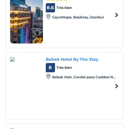
8.6
Très bien
Gayrettepe, Beşiktaş, İstanbul
Bebek Hotel By The Stay
8
Très bien
Bebek Mah. Cevdet pasa Caddesi No
34, Bebek Besiktas, Istanbul, Istanbul,
80810