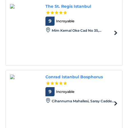
The St. Regis Istanbul
9
Incroyable
Mim Kemal Oke Cad No 35,
Nisantasi Sisli, Istanbul, Istanbul, 34367
Conrad Istanbul Bosphorus
9
Incroyable
Cihannuma Mahallesi, Saray Caddesi
No:5, Besiktas, Istanbul, Istanbul, 34353