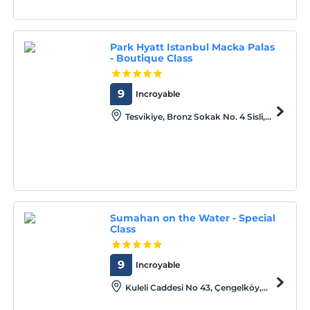
Park Hyatt Istanbul Macka Palas
- Boutique Class
9
Incroyable
Tesvikiye, Bronz Sokak No. 4 Sisli,
Istanbul, Istanbul, 34037
Sumahan on the Water - Special
Class
9
Incroyable
Kuleli Caddesi No 43, Çengelköy,
Istanbul, Istanbul, 34684