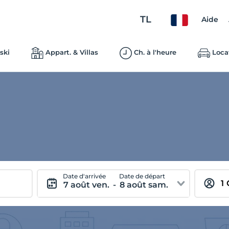
TL
Aide
ski
Appart. & Villas
Ch. à l'heure
Loca
Date d'arrivée
Date de départ
7 août ven.
-
8 août sam.