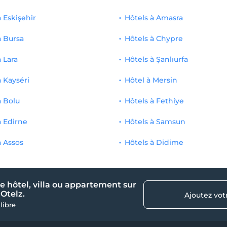
à Eskişehir
Hôtels à Amasra
à Bursa
Hôtels à Chypre
à Lara
Hôtels à Şanlıurfa
à Kayséri
Hôtel à Mersin
à Bolu
Hôtels à Fethiye
à Edirne
Hôtels à Samsun
à Assos
Hôtels à Didime
e hôtel, villa ou appartement sur
Otelz.
Ajoutez vot
 libre