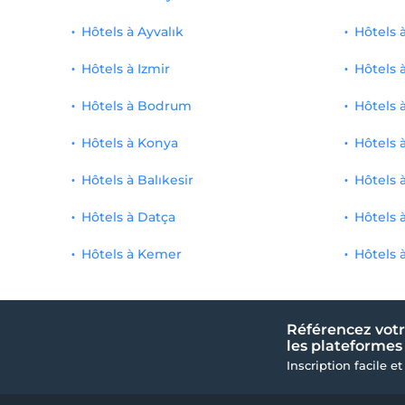
Hôtels à Ayvalık
Hôtels 
Hôtels à Izmir
Hôtels 
Hôtels à Bodrum
Hôtels 
Hôtels à Konya
Hôtels 
Hôtels à Balıkesir
Hôtels 
Hôtels à Datça
Hôtels 
Hôtels à Kemer
Hôtels 
Référencez votr
les plateformes 
Inscription facile et