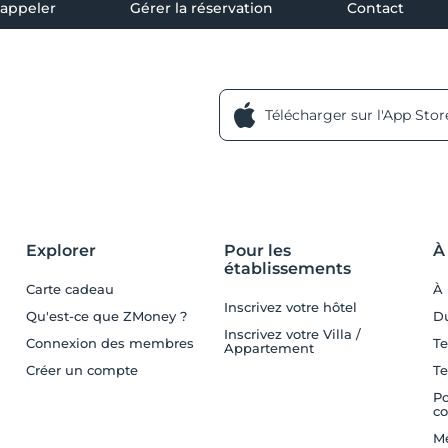
 appeler
Gérer la réservation
Contact
Télécharger sur l'App Stor
Explorer
Pour les
À
établissements
Carte cadeau
À 
Inscrivez votre hôtel
Qu'est-ce que ZMoney ?
Du
Inscrivez votre Villa /
Connexion des membres
Te
Appartement
Créer un compte
Te
Po
co
Me