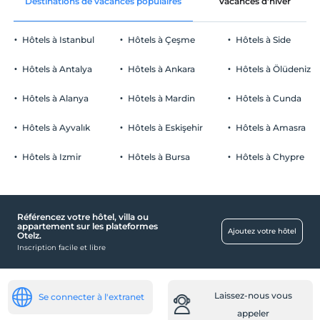
Destinations de vacances populaires
Vacances d'hiver
Hôtels à Istanbul
Hôtels à Çeşme
Hôtels à Side
Hôtels à Antalya
Hôtels à Ankara
Hôtels à Ölüdeniz
Hôtels à Alanya
Hôtels à Mardin
Hôtels à Cunda
Hôtels à Ayvalık
Hôtels à Eskişehir
Hôtels à Amasra
Hôtels à Izmir
Hôtels à Bursa
Hôtels à Chypre
Référencez votre hôtel, villa ou
appartement sur les plateformes
Ajoutez votre hôtel
Otelz.
Inscription facile et libre
Laissez-nous vous
Se connecter à l'extranet
appeler