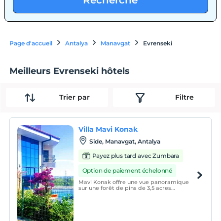
Recherche
Page d'accueil
Antalya
Manavgat
Evrenseki
Meilleurs Evrenseki hôtels
Trier par
Filtre
Villa Mavi Konak
Side, Manavgat, Antalya
Payez plus tard avec Zumbara
Option de paiement échelonné
Mavi Konak offre une vue panoramique
sur une forêt de pins de 3,5 acres
entourant votre piscine privée avec des
chaises longues, des tables de jardin et
des chaises longues et des chaises de
salle à manger.