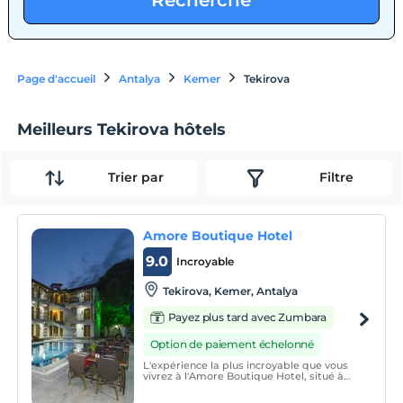
Recherche
Page d'accueil
Antalya
Kemer
Tekirova
Meilleurs Tekirova hôtels
Trier par
Filtre
Amore Boutique Hotel
9.0
Incroyable
Tekirova, Kemer, Antalya
Payez plus tard avec Zumbara
Option de paiement échelonné
L'expérience la plus incroyable que vous
vivrez à l'Amore Boutique Hotel, situé à
Tekirova, une charmante ville célèbre pour
sa mer propre au drapeau bleu, où le vert