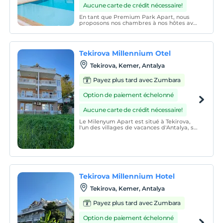
Aucune carte de crédit nécessaire!
En tant que Premium Park Apart, nous
proposons nos chambres à nos hôtes avec
un confort qui ne ressemble pas à votre
maison, tant en termes de convivialité que
de confort, sans compromettre votre
confort dans un niveau de vie de qualité,
Tekirova Millennium Otel
avec tous les éq
Tekirova, Kemer, Antalya
Payez plus tard avec Zumbara
Option de paiement échelonné
Aucune carte de crédit nécessaire!
Le Milenyum Apart est situé à Tekirova,
l'un des villages de vacances d'Antalya, sur
la route principale, à 15 km de lieux
historiques et de grands lieux de
divertissement.
Tekirova Millennium Hotel
Tekirova, Kemer, Antalya
Payez plus tard avec Zumbara
Option de paiement échelonné