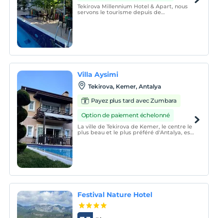
Tekirova Millennium Hotel & Apart, nous
servons le tourisme depuis de
nombreuses années dans le district de
Tekirova de notre district de Kemer, la
perle du tourisme d'Antalya et de Turquie,
en offrant la satisfaction et le confort
complets de nos précie
Villa Aysimi
Tekirova, Kemer, Antalya
Payez plus tard avec Zumbara
Option de paiement échelonné
La ville de Tekirova de Kemer, le centre le
plus beau et le plus préféré d'Antalya, est
le lieu où la paix et la beauté se
rencontrent.
Festival Nature Hotel