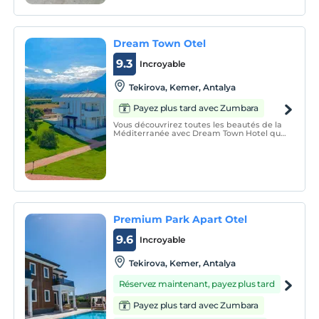
et le bleu se rencontrent sans la magie de
la beauté naturelle, c'est que la paix et la
Dream Town Otel
9.3
Incroyable
Tekirova, Kemer, Antalya
Payez plus tard avec Zumbara
Vous découvrirez toutes les beautés de la
Méditerranée avec Dream Town Hotel qui
fait appel à tous les sens.
Premium Park Apart Otel
9.6
Incroyable
Tekirova, Kemer, Antalya
Réservez maintenant, payez plus tard
Payez plus tard avec Zumbara