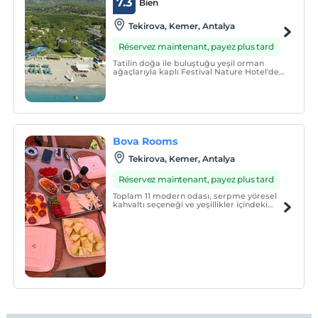
7.3
Bien
Tekirova, Kemer, Antalya
Réservez maintenant, payez plus tard
Tatilin doğa ile buluştuğu yeşil orman
ağaçlarıyla kaplı Festival Nature Hotel'de
kendi özel plajı ile rüya gibi bir tatil Ultra
Herşey Dahil sistemi ile gerçek oluyor.
Bova Rooms
Tekirova, Kemer, Antalya
Réservez maintenant, payez plus tard
Toplam 11 modern odası, serpme yöresel
kahvaltı seçeneği ve yeşillikler içindeki
bahçesiyle Bova Rooms, denize yakın,
sade ama unutulmaz bir tatil arayanların
buluşma noktasıdır. Antalya Kemer otel
denilince akla gelen huzur noktası.