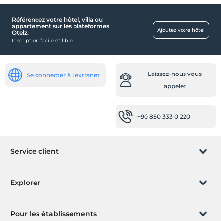
Référencez votre hôtel, villa ou
appartement sur les plateformes
Ajoutez votre hôtel
Otelz.
Inscription facile et libre
Laissez-nous vous
Se connecter à l'extranet
appeler
+90 850 333 0 220
Service client
Gérer la réservation
Explorer
Laissez-nous vous appeler
Carte cadeau
Pour les établissements