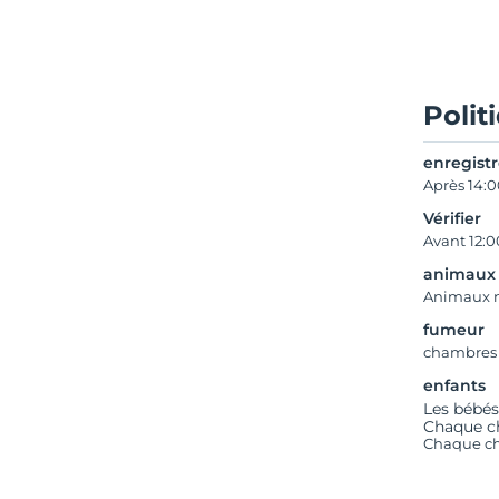
Polit
enregist
Après 14:
Vérifier
Avant 12:0
animaux
Animaux 
fumeur
chambres
enfants
Les bébés
Chaque ch
Chaque ch