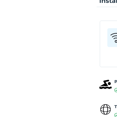
Insta
P
T