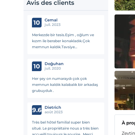
Avis des clients
Cemal
10
juil. 2023
Merkezde bir tesis.Eşim , oğlum ve
kızım ile beraber konakladık.Çok
memnun kaldık.Tavsiye
ederim.Seneye yine
oradayız.Teşekkür ederiz.
Doğuhan
10
juil. 2020
Her şey on numaraydı çok çok
memnun kaldık kalabalık bir arkadaş
grubuyduk .
Dietrich
9.6
août 2023
Très bel hôtel familial super bien
À pro
situé. Le propriétaire nous a très bien
Zeytin
accueilli toujours le sourire . Merci . Je