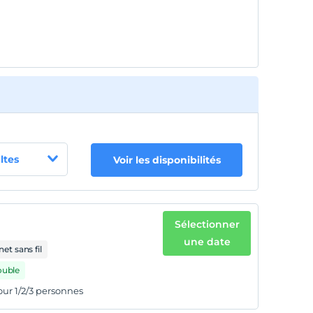
ltes
Voir les disponibilités
Sélectionner
une date
net sans fil
ouble
ur 1/2/3 personnes