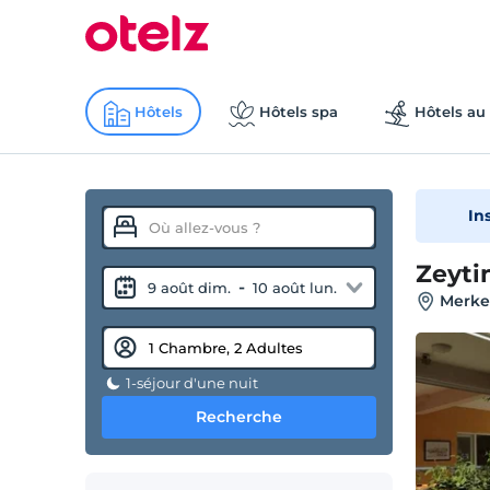
Hôtels
Hôtels spa
Hôtels au 
In
Zeyti
-
9 août dim.
10 août lun.
Merkez
1-séjour d'une nuit
Recherche