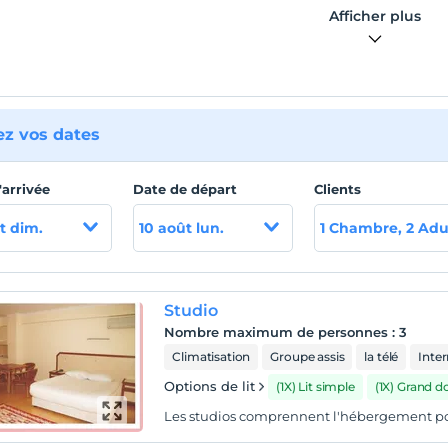
Afficher plus
lissement, qui est situé dans le centre de Cesme, est à 1
 à pied de la plage d'Aya Yorgi, à 10 minutes à pied.Le château
port de plaisance sont à distance de marche.
e
ez vos dates
ge d'Aya Yorgi est à 1 km de l'établissement, la plage d'Ilica à 4
Alaçati, célèbre pour sa planche à voile, à 6 km. La plage et le
e plaisance sont accessibles à pied.
'arrivée
Date de départ
Clients
t dim.
10 août lun.
1 Chambre, 2 Adu
Studio
Nombre maximum de personnes
:
3
Climatisation
Groupe assis
la télé
Inter
Options de lit
(1X) Lit simple
(1X) Grand d
Les studios comprennent l'hébergement po