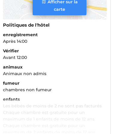
Afficher sur la
carte
Politiques de l'hôtel
enregistrement
Après 14:00
Vérifier
Avant 12:00
animaux
Animaux non admis
fumeur
chambres non fumeur
enfants
Les bébés de moins de 2 ne sont pas facturés
Chaque chambre est gratuite pour un
maximum de 1 enfants de moins de 12 ans
Chaque chambre est gratuite pour un
maximum de 2 enfants de moins de 12 ans