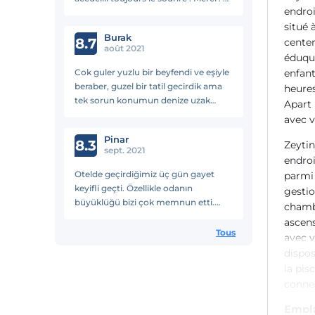
endroi
recommande
situé 
Burak
8.7
centen
août 2021
éduqué
Cok guler yuzlu bir beyfendi ve eşiyle
enfant
beraber, guzel bir tatil gecirdik ama
heures
tek sorun konumun denize uzak
Apart 
olmasi...
avec v
Pinar
8.3
Zeytin
sept. 2021
endroi
Otelde geçirdiğimiz üç gün gayet
parmi 
keyifli geçti. Özellikle odanın
gestio
büyüklüğü bizi çok memnun etti.
chambr
Vural Bey ve eşine çok teşekkürler.
ascens
Lüks içeren beklentileriniz yoksa
Tous
avec v
düşünmeden gidebilirsiniz.
dispos
la pis
connex
Empl