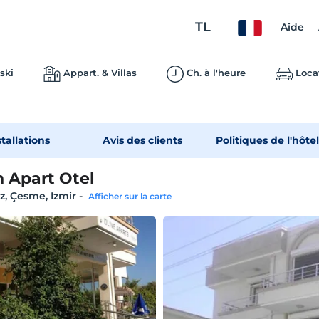
TL
Aide
ski
Appart. & Villas
Ch. à l'heure
Loca
stallations
Avis des clients
Politiques de l'hôtel
n Apart Otel
, Çesme, Izmir
-
Afficher sur la carte