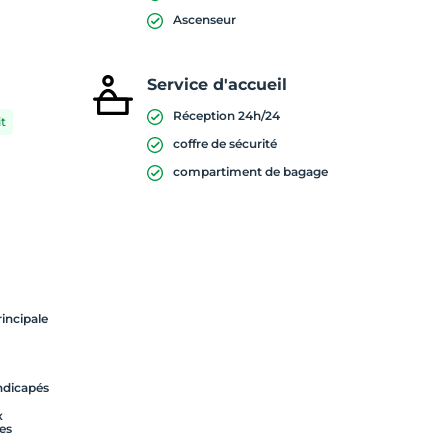
Ascenseur
Service d'accueil
Réception 24h/24
t
coffre de sécurité
compartiment de bagage
rincipale
andicapés
x
es