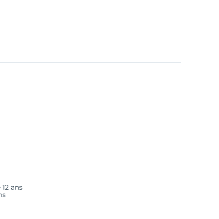
e
 12 ans
ns