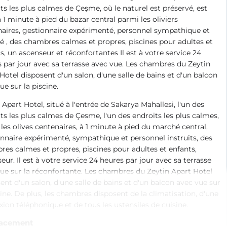
ts les plus calmes de Çeşme, où le naturel est préservé, est
à 1 minute à pied du bazar central parmi les oliviers
aires, gestionnaire expérimenté, personnel sympathique et
 , des chambres calmes et propres, piscines pour adultes et
s, un ascenseur et réconfortantes Il est à votre service 24
 par jour avec sa terrasse avec vue. Les chambres du Zeytin
Hotel disposent d'un salon, d'une salle de bains et d'un balcon
ue sur la piscine.
 Apart Hotel, situé à l'entrée de Sakarya Mahallesi, l'un des
ts les plus calmes de Çesme, l'un des endroits les plus calmes,
les olives centenaires, à 1 minute à pied du marché central,
nnaire expérimenté, sympathique et personnel instruits, des
es calmes et propres, piscines pour adultes et enfants,
eur. Il est à votre service 24 heures par jour avec sa terrasse
ue sur la réconfortante. Les chambres du Zeytin Apart Hotel
ent d'un salon, d'une salle de bains et d'un balcon avec vue sur
cine. De plus, les chambres disposent de la climatisation, d'une
ion téléphonique et de tous les ustensiles de cuisine.
acement