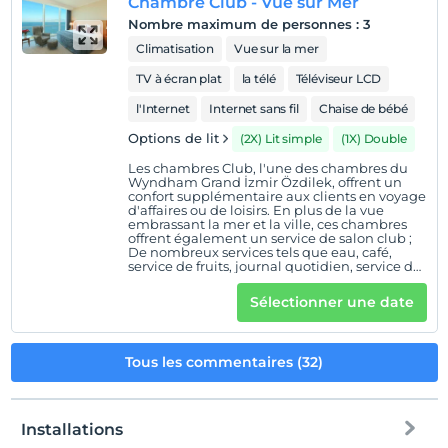
Chambre Club - Vue sur Mer
être Qualitaspa İzmir Agamemnon ; piscines
extérieures - intérieures, piscine thermale,
Nombre maximum de personnes
:
3
jacuzzi, bain turc, sauna, hammam et fitness.
Stationnement extérieur-intérieur
Climatisation
Vue sur la mer
TV à écran plat
la télé
Téléviseur LCD
l'Internet
Internet sans fil
Chaise de bébé
Options de lit
(2X) Lit simple
(1X) Double
Les chambres Club, l'une des chambres du
Wyndham Grand İzmir Özdilek, offrent un
confort supplémentaire aux clients en voyage
d'affaires ou de loisirs. En plus de la vue
embrassant la mer et la ville, ces chambres
offrent également un service de salon club ;
De nombreux services tels que eau, café,
service de fruits, journal quotidien, service de
nettoyage à sec, piscines intérieure et
extérieure, service SPA, piscines thermales,
Sélectionner une date
connexion Internet sans fil, équipement de
salle de bain, équipement de cuisine sont
proposés gratuitement. Services gratuits
offerts aux clients des chambres club; Service
Tous les commentaires (32)
Internet haute vitesse filaire et sans fil Eau (1
par personne / par jour) Thé et café Friandise
aux fruits Journal quotidien (sur demande)
Service de nettoyage à sec gratuit (1 chemise)
Utilisation du salon club Utilisation du Club
Installations
Lounge Business Center (équipement de