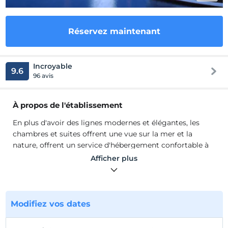
Réservez maintenant
Incroyable
9.6
96 avis
À propos de l'établissement
En plus d'avoir des lignes modernes et élégantes, les
chambres et suites offrent une vue sur la mer et la
nature, offrent un service d'hébergement confortable à
la fois les voyageurs d'affaires et de loisirs à Izmir. Un
Afficher plus
service Internet rapide et sécurisé est offert
gratuitement dans les chambres et les parties
communes pour les invités.
A Wyndham Grand İzmir Özdilek Thermal & Spa, les
Modifiez vos dates
goûts soigneusement sélectionnés de la cuisine turque
traditionnelle et la cuisine internationale sont servis dans