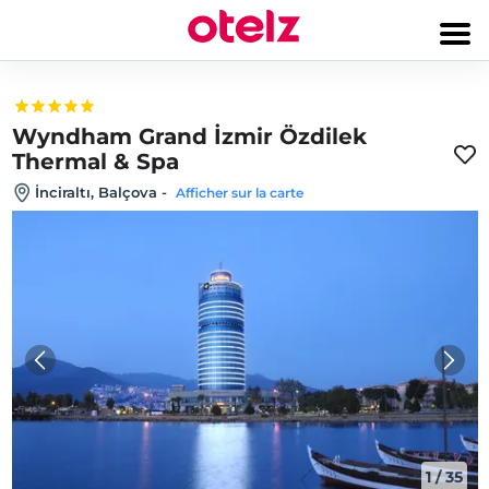
Wyndham Grand İzmir Özdilek
Thermal & Spa
İnciraltı, Balçova
-
Afficher sur la carte
1
/
35