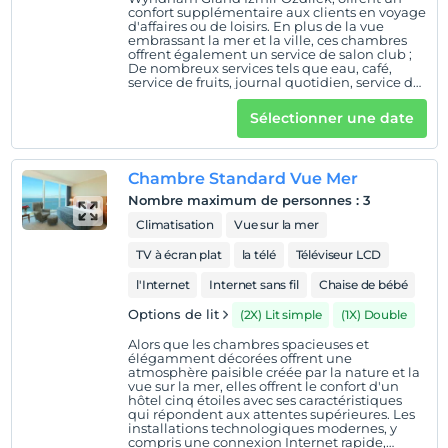
enregistrement
confort supplémentaire aux clients en voyage
d'affaires ou de loisirs. En plus de la vue
Après 14:00
embrassant la mer et la ville, ces chambres
offrent également un service de salon club ;
Vérifier
De nombreux services tels que eau, café,
service de fruits, journal quotidien, service de
Avant 12:00
nettoyage à sec, piscines intérieure et
extérieure, service SPA, piscines thermales,
Sélectionner une date
animaux
connexion Internet sans fil, équipement de
salle de bain, équipement de cuisine sont
Animaux acceptés
proposés gratuitement. Services gratuits
offerts aux clients des chambres club • Service
fumeur
Chambre Standard Vue Mer
Internet rapide filaire et sans fil • Eau (1 par
personne / par jour) • Thé et café • Offrande de
Des zones fumeurs sont disponibles
Nombre maximum de personnes
:
3
fruits • Journal quotidien (sur demande) • un
service de nettoyage à sec gratuit (1 chemise)
Climatisation
Vue sur la mer
Heures d'enregistrement
• l'utilisation du salon club • l'utilisation du
Club Lounge Business Center (équipement
TV à écran plat
la télé
Téléviseur LCD
enfants
de bureau et connexion Internet) • 30 % de
réduction au restaurant Carême et à la
Les bébés de moins de 0 ne sont pas facturés
l'Internet
Internet sans fil
Chaise de bébé
discothèque Ozone. • Bénéficiant des
1 enfant(s) jusqu'à l'âge de 6 ans par chambre n'est/ne
installations du centre thermal et de bien-
Options de lit
(2X) Lit simple
(1X) Double
être Qualitasspa İzmir Agamemnon ;
sont pas facturé(s)
Utilisation des piscines intérieure et
Alors que les chambres spacieuses et
extérieure, de la piscine thermale et du
élégamment décorées offrent une
jacuzzi, du bain turc, du sauna, du hammam
atmosphère paisible créée par la nature et la
et du centre de remise en forme • Utilisation
vue sur la mer, elles offrent le confort d'un
du parking intérieur et extérieur (gratuit)
hôtel cinq étoiles avec ses caractéristiques
qui répondent aux attentes supérieures. Les
installations technologiques modernes, y
compris une connexion Internet rapide,