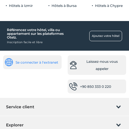
Boîte de nuit
Hôtels à Izmir
Hôtels à Bursa
Hôtels à Chypre
Événement de Noël
Enfant
Référencez votre hôtel, villa ou
lit bébé
appartement sur les plateformes
Ajoutez votre hôtel
Otelz.
Piscine pour enfants
Inscription facile et libre
Transport
location de vélos
Laissez-nous vous
Se connecter à l'extranet
Service de transfert (payant)
appeler
Santé
buffet diététique
+90 850 333 0 220
Accès facile à l'hôpital (15 minutes)
HotelOffice Services
Service client
Utilisation gratuite du bain turc/sauna
Utilisation gratuite des zones humides
Gérer la réservation
Explorer