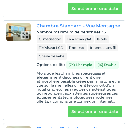
apportent un confort aux clients. Services
gratuits offerts aux clients des chambres
Sélectionner une date
standard ; Service Internet haute vitesse
filaire et sans fil Eau (1 par personne / par jour)
Thé et café Bénéficiant des installations du
centre thermal et de bien-être Qualitaspa
Chambre Standard - Vue Montagne
İzmir Agamemnon ; Utilisation des piscines
extérieures et intérieures, de la piscine
Nombre maximum de personnes
:
3
thermale, du jacuzzi, du bain turc, du sauna,
du hammam et du centre de fitness
Climatisation
TV à écran plat
la télé
Utilisation du stationnement intérieur et
extérieur
Téléviseur LCD
l'Internet
Internet sans fil
Chaise de bébé
Options de lit
(2X) Lit simple
(1X) Double
Alors que les chambres spacieuses et
élégamment décorées offrent une
atmosphère paisible créée par la nature et la
vue sur la mer, elles offrent le confort d'un
hôtel cinq étoiles avec des caractéristiques
qui répondent aux attentes supérieures.Les
équipements technologiques modernes
offerts, y compris une connexion Internet
rapide, apportent la commodité à la invités.
Services gratuits offerts aux clients des
Sélectionner une date
chambres standard ; Service Internet haute
vitesse filaire et sans fil Eau (1 par personne /
par jour) Thé et café Bénéficiant des
installations du centre thermal et de bien-