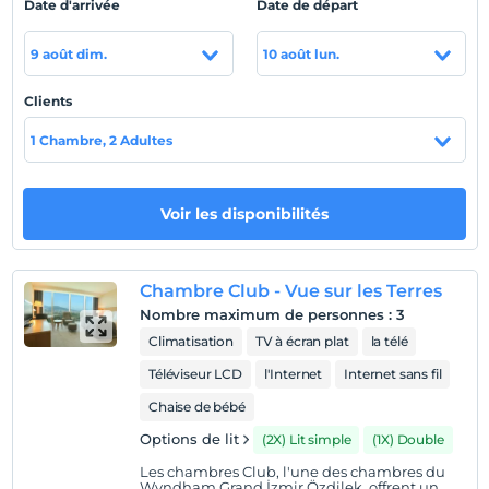
Date d'arrivée
Date de départ
des salles élégantes. Wyndham Grand İzmir Özdilek
Thermal & Spa a des salles de réunion et chambres
9 août dim.
10 août lun.
d'organisation qui offrent des solutions aux différentes
attentes Il accueille ses hôtes dans des lieux où vous
Clients
pouvez réaliser vos moments les plus importants.
1 Chambre, 2 Adultes
Emplacement
Le Wyndham Grand İzmir Özdilek Thermal & Spa a non
seulement des lignes modernes, mais propose
Voir les disponibilités
également un hébergement confortable à ses clients
avec des chambres et des suites offrant une vue sur la
mer et la nature. Il se trouve à 23 km de l'aéroport Adnan
Chambre Club - Vue sur les Terres
Menderes.
Nombre maximum de personnes
:
3
Climatisation
TV à écran plat
la télé
Téléviseur LCD
l'Internet
Internet sans fil
Afficher sur la
Chaise de bébé
carte
Options de lit
(2X) Lit simple
(1X) Double
Politiques de l'hôtel
Les chambres Club, l'une des chambres du
Wyndham Grand İzmir Özdilek, offrent un