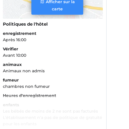
Afficher sur la
carte
Politiques de l'hôtel
enregistrement
Après 16:00
Vérifier
Avant 10:00
animaux
Animaux non admis
fumeur
chambres non fumeur
Heures d'enregistrement
enfants
Les bébés de moins de 2 ne sont pas facturés
L'établissement n'a pas de politique de gratuité
pour les enfants