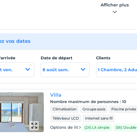
Afficher plus
avec piscine privée, adaptée aux grands groupes, avec piscine
nfants pour 12 personnes, à quelques pas de la mer dans la
ule de Kaş
ez vos dates
'arrivée
Date de départ
Clients
t ven.
8 août sam.
1 Chambre, 2 Adu
Villa
Nombre maximum de personnes
:
10
Climatisation
Groupe assis
Piscine privée
Téléviseur LCD
Internet sans fil
Options de lit
(2X) Lit simple
(5X) Double