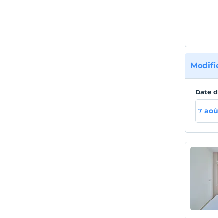
Villa 
pour e
pénins
Modifi
Date d
7 aoû