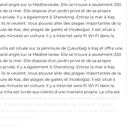
and angle sur la Méditerranée. Elle se trouve à seulement 250
 de la mer. Elle dispose d'un jardin privé et de sa propre
e privée. Il y a également 6 Shenzlong. Entrez la mer à Kaş
ils le veulent. Vous pouvez aller des plages importantes de la
ule de Kas, des plages de galets et İnceboğaz. Il est situé à
es minutes en voiture. Il y a Internet sans fil WI-FI dans la
villa est située sur la péninsule de Çukurbağ à Kaş et offre une
and angle sur la Méditerranée. Elle se trouve à seulement 250
 de la mer. Elle dispose d'un jardin privé et de sa propre
e privée. Il y a également 6 Shenzlong. Entrez la mer à Kaş
ils le veulent. Vous pouvez aller des plages importantes de la
ule de Kas, des plages de galets et İnceboğaz. Il est situé à
es minutes en voiture. Il y a Internet sans fil WI-FI dans la
 La Villa est livrée aux clients d'une manière propre. La villa est
ée une fois par semaine.La maison de vacances dispose d'un
, d'une entrée privée et d'ustensiles de cuisine. En cas de
ibilité, vous pouvez louer un total de 6 Villas avec la même
ecture sur le côté.
acement