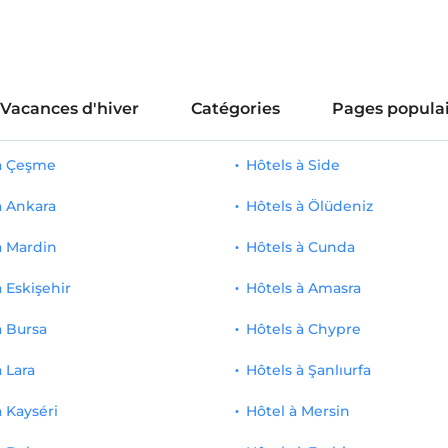
Vacances d'hiver
Catégories
Pages populai
 à Çeşme
Hôtels à Side
à Ankara
Hôtels à Ölüdeniz
à Mardin
Hôtels à Cunda
à Eskişehir
Hôtels à Amasra
à Bursa
Hôtels à Chypre
à Lara
Hôtels à Şanlıurfa
à Kayséri
Hôtel à Mersin