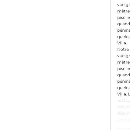
vue gr
mètres
piscin
quand 
pénins
quelqu
Villa.
Notre 
vue gr
mètres
piscin
quand 
pénins
quelqu
Villa.
nettoy
balcon
dispon
archit
Empl