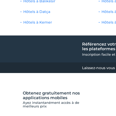
Hôtels à Balıkesir
Hôtels 
Hôtels à Datça
Hôtels 
Hôtels à Kemer
Hôtels 
Référencez votr
les plateformes 
Inscription facile et
Laissez-nous vous
Obtenez gratuitement nos
applications mobiles
Ayez instantanément accès à de
meilleurs prix