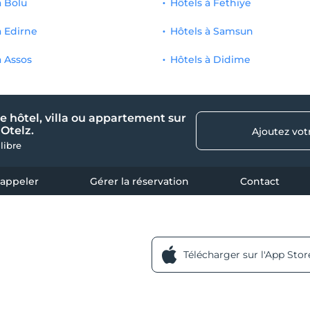
à Bolu
Hôtels à Fethiye
à Edirne
Hôtels à Samsun
à Assos
Hôtels à Didime
e hôtel, villa ou appartement sur
Otelz.
Ajoutez vot
 libre
 appeler
Gérer la réservation
Contact
Télécharger sur l'App Stor