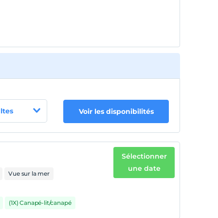
ltes
Voir les disponibilités
Sélectionner
une date
Vue sur la mer
(1X) Canapé-lit/canapé