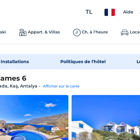
TL
Aide
ski
Appart. & Villas
Ch. à l'heure
Loca
Installations
Politiques de l'hôtel
L
 James 6
da, Kaş, Antalya
-
Afficher sur la carte