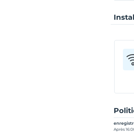
Insta
Polit
enregist
Après 16:0