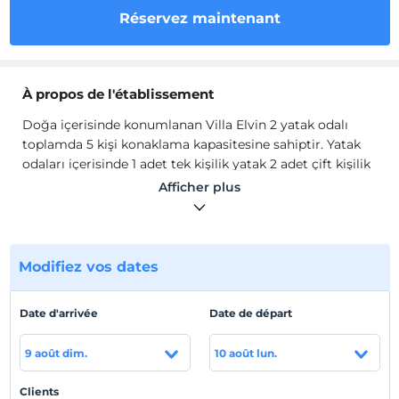
Réservez maintenant
À propos de l'établissement
Doğa içerisinde konumlanan Villa Elvin 2 yatak odalı
toplamda 5 kişi konaklama kapasitesine sahiptir. Yatak
odaları içerisinde 1 adet tek kişilik yatak 2 adet çift kişilik
yatak ve jakuzi de bulunmaktadır.
Afficher plus
Modern Amerikan mutfak salona sahip villamızın salon
içerisinden ve çift kişilik yatak odasından havuz terasına
da çıkış bulunmaktadır. Müstakil havuzlu oldukça geniş
havuz ve havuz terasına sahiptir. Aynı zamanda
Modifiez vos dates
muhafazakar ailelerimizin de düşünüldüğü villamızın
havuz terası korunaklı şeklindedir.
Date d'arrivée
Date de départ
Emplacement
9 août dim.
10 août lun.
Kalkan Kördere bölgesinde konumlanmaktadır. Markete
500 m., merkeze 3 km., havalimanına 130 km.
Clients