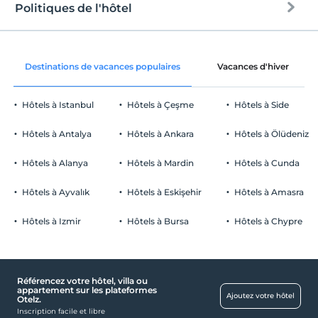
Politiques de l'hôtel
1 enfants de moins de 17 ans
l'Internet
Chaque chambre est gratuite pour un maximum de
enregistrement
2 enfants de moins de 17 ans
Libérer wifi
Après 16:00
Destinations de vacances populaires
Vacances d'hiver
Espaces communs et toutes les
Vérifier
chambres
Avant 10:00
Hôtels à Istanbul
Hôtels à Çeşme
Hôtels à Side
animaux
Animaux non admis
Hôtels à Antalya
Hôtels à Ankara
Hôtels à Ölüdeniz
fumeur
Des zones fumeurs sont disponibles
Hôtels à Alanya
Hôtels à Mardin
Hôtels à Cunda
Parking
enfants
Les bébés de moins de 2 ne sont pas facturés
Libérer Parking privé
Hôtels à Ayvalık
Hôtels à Eskişehir
Hôtels à Amasra
Chaque chambre est gratuite pour un maximum de 1 enfants
Stationnement (sur place)
de moins de 17 ans
Hôtels à Izmir
Hôtels à Bursa
Hôtels à Chypre
Chaque chambre est gratuite pour un maximum de 2 enfants de
moins de 17 ans
Référencez votre hôtel, villa ou
Piscine
appartement sur les plateformes
Ajoutez votre hôtel
Otelz.
piscine extérieure
Inscription facile et libre