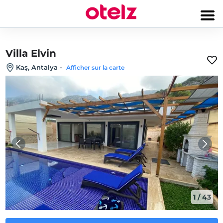
Villa Elvin
Kaş, Antalya
-
Afficher sur la carte
1
/
43