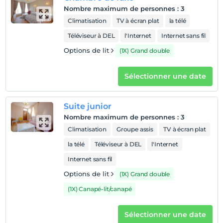
tout et trouverons la paix souhaitée.
Nombre maximum de personnes
:
3
Climatisation
TV à écran plat
la télé
Téléviseur à DEL
l'Internet
Internet sans fil
Afficher sur la
Options de lit
(1X) Grand double
carte
Sélectionner une date
Politiques de l'hôtel
enregistrement
Suite junior
Après 14:00
Nombre maximum de personnes
:
3
Vérifier
Climatisation
Groupe assis
TV à écran plat
Avant 12:00
la télé
Téléviseur à DEL
l'Internet
animaux
Internet sans fil
Animaux non admis
Options de lit
(1X) Grand double
fumeur
chambres non fumeur
(1X) Canapé-lit/canapé
enfants
Les bébés de moins de 2 ne sont pas facturés
Sélectionner une date