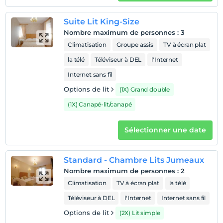
1 enfant(s) jusqu'à l'âge de 6 ans par chambre n'est/ne
sont pas facturé(s)
Suite Lit King-Size
Nombre maximum de personnes
:
3
Climatisation
Groupe assis
TV à écran plat
la télé
Téléviseur à DEL
l'Internet
Internet sans fil
Options de lit
(1X) Grand double
(1X) Canapé-lit/canapé
Sélectionner une date
Standard - Chambre Lits Jumeaux
Nombre maximum de personnes
:
2
Climatisation
TV à écran plat
la télé
Téléviseur à DEL
l'Internet
Internet sans fil
Options de lit
(2X) Lit simple