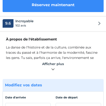
Réservez maintenant
Incroyable
9.6
102 avis
À propos de l'établissement
La danse de l'histoire et de la culture, combinée aux
traces du passé et à l'harmonie de la modernité, fascine
les gens. Tu sais, parfois ça arrive, l'environnement se
rétrécit, on a envie de fuir la foule. Nous recherchons un
Afficher plus
port sûr, chaleureux, sûr et calme, où nous oublierons
tout et trouverons la paix souhaitée. Pour de tels
moments, nous vous avons ouvert les portes magiques
et paisibles de Setenönü avec le 1892 Setenönü Boutique
Modifiez vos dates
Hotel. Les 10 chambres de notre hôtel, composées de 31
chambres, sont situées dans des demeures historiques
Date d'arrivée
Date de départ
de Kayseri, dont la restauration est achevée.
La danse de l'histoire et de la culture, combinée aux