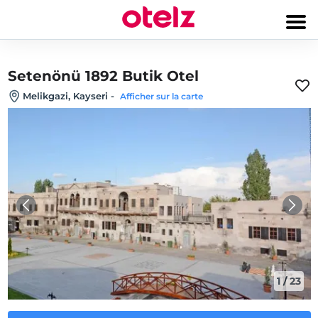
Setenönü 1892 Butik Otel
Melikgazi, Kayseri
-
Afficher sur la carte
1
/
23