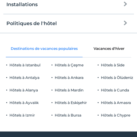
Installations
Politiques de l'hôtel
l'Internet
enregistrement
Libérer wifi
Après 14:00
Destinations de vacances populaires
Vacances d'hiver
Espaces communs et toutes les
Vérifier
chambres
Avant 12:00
Hôtels à Istanbul
Hôtels à Çeşme
Hôtels à Side
animaux
Animaux non admis
Hôtels à Antalya
Hôtels à Ankara
Hôtels à Ölüdeniz
fumeur
chambres non fumeur
Hôtels à Alanya
Hôtels à Mardin
Hôtels à Cunda
Parking
enfants
Les bébés de moins de 2 ne sont pas facturés
Libérer Parking privé
Hôtels à Ayvalık
Hôtels à Eskişehir
Hôtels à Amasra
1 enfant(s) jusqu'à l'âge de 6 ans par chambre n'est/ne sont pas
Stationnement (sur place)
facturé(s)
Hôtels à Izmir
Hôtels à Bursa
Hôtels à Chypre