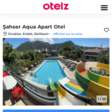
Şahser Aqua Apart Otel
Ocaklar, Erdek, Balikesir
-
Afficher sur la carte
1
/
25