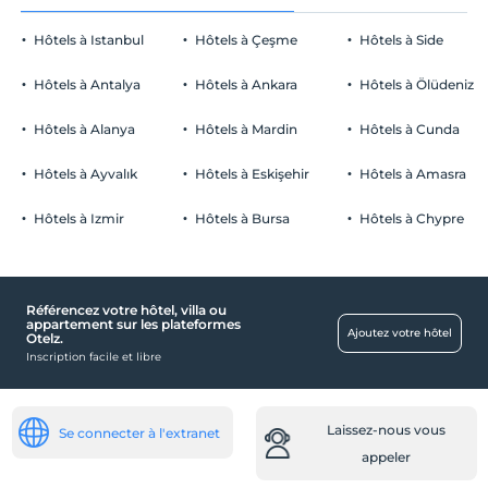
Corbeille de fruits dans la chambre
fumeur
Hôtels à Istanbul
Hôtels à Çeşme
Hôtels à Side
chambres non fumeur
Parking
enfants
Hôtels à Antalya
Hôtels à Ankara
Hôtels à Ölüdeniz
Les bébés de moins de 2 ne sont pas facturés
Libérer Parking privé
1 enfant(s) jusqu'à l'âge de 6 ans par chambre n'est/ne sont pas
Hôtels à Alanya
Hôtels à Mardin
Hôtels à Cunda
Stationnement (sur place)
facturé(s)
Hôtels à Ayvalık
Hôtels à Eskişehir
Hôtels à Amasra
Hôtels à Izmir
Hôtels à Bursa
Hôtels à Chypre
Santé
Accès facile à l'hôpital (15 minutes)
Référencez votre hôtel, villa ou
Autre
appartement sur les plateformes
Ajoutez votre hôtel
Otelz.
Climatisation
Inscription facile et libre
De bébé
lit bébé
Laissez-nous vous
Se connecter à l'extranet
chaise bébé au restaurant
appeler