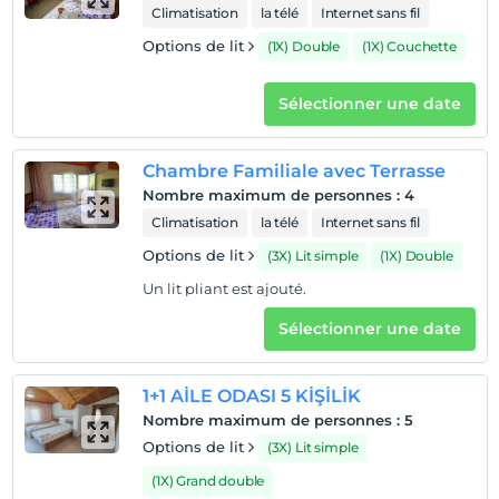
Climatisation
la télé
Internet sans fil
enregistrement
Après 14:00
Options de lit
(1X) Double
(1X) Couchette
Vérifier
Avant 10:00
Sélectionner une date
animaux
Animaux non admis
Chambre Familiale avec Terrasse
Nombre maximum de personnes
:
4
fumeur
chambres non fumeur
Climatisation
la télé
Internet sans fil
Options de lit
(3X) Lit simple
(1X) Double
enfants
Les bébés de moins de 2 ne sont pas facturés
Un lit pliant est ajouté.
1 enfant(s) jusqu'à l'âge de 6 ans par chambre n'est/ne
Sélectionner une date
sont pas facturé(s)
1+1 AİLE ODASI 5 KİŞİLİK
Nombre maximum de personnes
:
5
Options de lit
(3X) Lit simple
(1X) Grand double