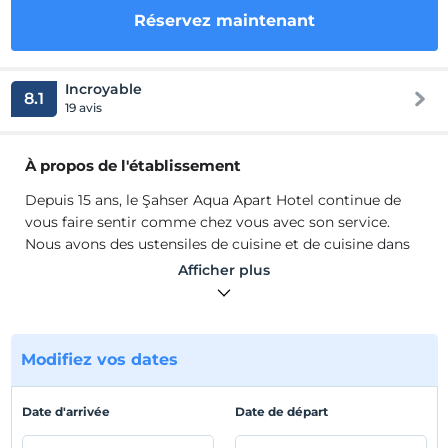
Réservez maintenant
Incroyable
8.1
19 avis
À propos de l'établissement
Depuis 15 ans, le Şahser Aqua Apart Hotel continue de
vous faire sentir comme chez vous avec son service.
Nous avons des ustensiles de cuisine et de cuisine dans
toutes les chambres de notre hôtel. De plus, nous avons
Afficher plus
la télévision, la climatisation, un mini-réfrigérateur, de
l'eau chaude 24h / 24 et un service Internet gratuit.
Chaque chambre dispose d'un balcon et vous pouvez
faire un barbecue sur les balcons.
Modifiez vos dates
Depuis 15 ans, le Şahser Aqua Apart Hotel continue de
vous faire sentir comme chez vous avec son service.
Date d'arrivée
Date de départ
Nous avons des ustensiles de cuisine et de cuisine dans
toutes les chambres de notre hôtel. De plus, nous avons