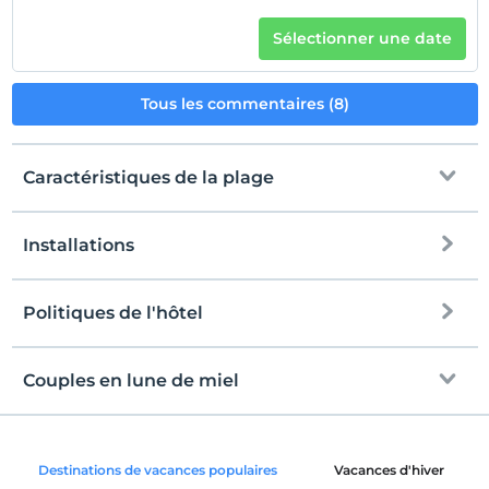
Sélectionner une date
Tous les commentaires (8)
Caractéristiques de la plage
Installations
à la plage
plage publique
Politiques de l'hôtel
l'Internet
plage de sable
enregistrement
Libérer wifi
Après 14:00
Couples en lune de miel
Drapeau bleu
Espaces communs et toutes les
Vérifier
chambres
Avant 10:00
mer peu profonde sur le rivage
décoration de la chambre
animaux
Destinations de vacances populaires
Vacances d'hiver
Chaise longue et parasol
Animaux non admis