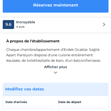
Réservez maintenant
Incroyable
9.6
4 avis
À propos de l'établissement
Chaque chambre/appartement d'Erdek Ocaklar Sağlık
Apart Pansiyon dispose d'une cuisine entièrement
équipée, de toilettes/salle de bain, d'un balcon/terrasse.
Les chaussures ne sont pas autorisées dans les
Afficher plus
appartements. C'est comme notre maison, avec un
tapis/tapis propre qui peut être lavé sur le sol.
Réfrigérateur, TV LED, sèche-cheveux, etc. Tous les outils
et équipements d'une maison sont disponibles. Internet
Modifiez vos dates
rapide VDSL est illimité et gratuit.
Chaque appartement d'Erdek Ocaklar Sağlık Apart
Date d'arrivée
Date de départ
Pansiyon dispose d'une cuisine entièrement équipée, de
toilettes/salle de bain, d'un balcon/terrasse. Il n'est pas