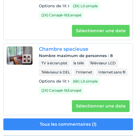
Les bébés de moins de 2 ne sont pas facturés
Options de lit
(3X) Lit simple
L'établissement n'a pas de politique de gratuité pour les
enfants
(2X) Canapé-lit/canapé
Sélectionner une date
Chambre spacieuse
Nombre maximum de personnes
:
8
TV à écran plat
la télé
Téléviseur LCD
Téléviseur à DEL
l'Internet
Internet sans fil
Options de lit
(6X) Lit simple
(2X) Canapé-lit/canapé
Sélectionner une date
Tous les commentaires (1)