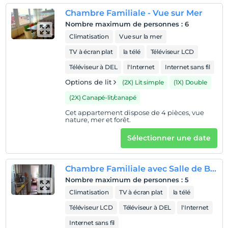
est propre et claire. Puisqu'il s'agit d'une plage publique,
Chambre Familiale - Vue sur Mer
elle vous donne la possibilité de nager où vous voulez.
Nombre maximum de personnes
:
6
Climatisation
Vue sur la mer
TV à écran plat
la télé
Téléviseur LCD
Afficher sur la
carte
Téléviseur à DEL
l'Internet
Internet sans fil
Options de lit
(2X) Lit simple
(1X) Double
Politiques de l'hôtel
(2X) Canapé-lit/canapé
enregistrement
Cet appartement dispose de 4 pièces, vue
nature, mer et forêt.
Après 12:00
Vérifier
Sélectionner une date
Avant 11:00
animaux
Chambre Familiale avec Salle de Bains Privative
Animaux non admis
Nombre maximum de personnes
:
5
fumeur
Climatisation
TV à écran plat
la télé
Des zones fumeurs sont disponibles
Téléviseur LCD
Téléviseur à DEL
l'Internet
enfants
Internet sans fil