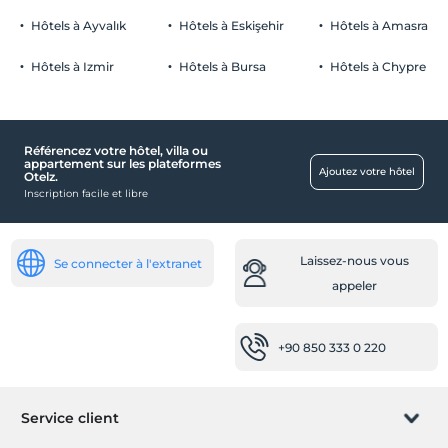
Hôtels à Ayvalık
Hôtels à Eskişehir
Hôtels à Amasra
Hôtels à Izmir
Hôtels à Bursa
Hôtels à Chypre
Transport
location de vélos
Référencez votre hôtel, villa ou
Services de nettoyage
appartement sur les plateformes
Ajoutez votre hôtel
Otelz.
Blanchisserie
Inscription facile et libre
service de repassage
Les lieux publics
Laissez-nous vous
Se connecter à l'extranet
Terrasse
appeler
Se balancer
Jardin
+90 850 333 0 220
Enfant
lit bébé
Service client
Parc pour enfants