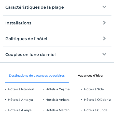
Caractéristiques de la plage
Installations
à la plage
250 mètres de distance
plage publique
Politiques de l'hôtel
l'Internet
plage de sable
enregistrement
Libérer wifi
Après 12:00
Couples en lune de miel
Drapeau bleu
Espaces communs et toutes les
Vérifier
chambres
Avant 11:00
Échafaudage
Remise sur les dépenses supplémentaires
animaux
Destinations de vacances populaires
Vacances d'hiver
mer peu profonde sur le rivage
Animaux non admis
fumeur
Chaise longue et parasol
Hôtels à Istanbul
Hôtels à Çeşme
Hôtels à Side
Des zones fumeurs sont disponibles
Parking
enfants
Hôtels à Antalya
Hôtels à Ankara
Hôtels à Ölüdeniz
Les bébés de moins de 2 ne sont pas facturés
Libérer Parking privé
L'établissement n'a pas de politique de gratuité pour les enfants
Hôtels à Alanya
Hôtels à Mardin
Hôtels à Cunda
Stationnement (sur place)