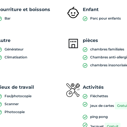
ourriture et boissons
Enfant
Bar
Parc pour enfants
utre
pièces
Générateur
chambres familiales
Climatisation
Chambres anti-allerg
chambres insonorisé
ieux de travail
Activités
Fax/photocopie
Fléchettes
Scanner
jeux de cartes
Gratui
Photocopie
ping pong
Jacquet
Gratuit