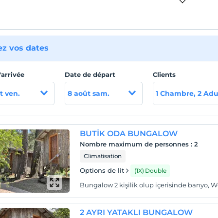
ez vos dates
'arrivée
Date de départ
Clients
t ven.
8 août sam.
1 Chambre, 2 Adu
BUTİK ODA BUNGALOW
Nombre maximum de personnes
:
2
Climatisation
Options de lit
(1X) Double
Bungalow 2 kişilik olup içerisinde banyo, 
2 AYRI YATAKLI BUNGALOW