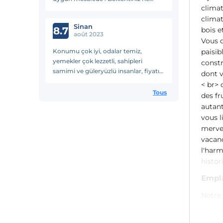
climat
olduğu önemli ama bizim için
climat
optimum seviyede bir tatmin oldu ,
Sinan
teşekkür ederiz.
8.7
bois e
août 2023
Vous d
Konumu çok iyi, odalar temiz,
paisib
yemekler çok lezzetli, sahipleri
constr
samimi ve güleryüzlü insanlar, fiyatı
dont 
uygun. Tavsiye edilir
< br>
Tous
des fr
autant
vous l
mervei
vacanc
l'harm
histor
Empl
Notre 