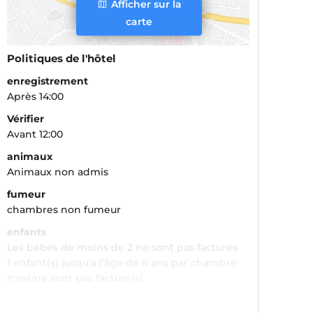
Afficher sur la
carte
Politiques de l'hôtel
enregistrement
Après 14:00
Vérifier
Avant 12:00
animaux
Animaux non admis
fumeur
chambres non fumeur
enfants
Les bébés de moins de 2 ne sont pas facturés
1 enfant(s) jusqu'à l'âge de 6 ans par chambre
n'est/ne sont pas facturé(s)