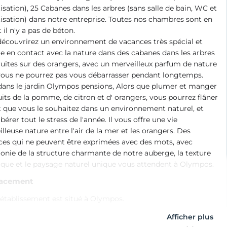
isation), 25 Cabanes dans les arbres (sans salle de bain, WC et
isation) dans notre entreprise. Toutes nos chambres sont en
t il n'y a pas de béton.
écouvrirez un environnement de vacances très spécial et
le en contact avec la nature dans des cabanes dans les arbres
uites sur des orangers, avec un merveilleux parfum de nature
vous ne pourrez pas vous débarrasser pendant longtemps.
dans le jardin Olympos pensions, Alors que plumer et manger
uits de la pomme, de citron et d' orangers, vous pourrez flâner
 que vous le souhaitez dans un environnement naturel, et
ibérer tout le stress de l'année. Il vous offre une vie
lleuse nature entre l'air de la mer et les orangers. Des
es qui ne peuvent être exprimées avec des mots, avec
onie de la structure charmante de notre auberge, la texture
ique et le paysage naturel unique vous attendent à Olympos.
acement
établissement est situé à Olympos.
Afficher plus