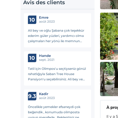
Avis des clients
Emre
10
août 2023
Ali bey ve oğlu Şabana çok teşekkür
ederim güler yüzleri, yardımcı olma
çalışmaları her yönü ile memnun
kaldık. Huzurlu bir ortam odalar
temiz yemekler inanılmaz lezzetli.
Hande
Çok keyif aldık.
10
sept. 2021
Tatil için Olimpos'u seçtiyseniz gönül
rahatlığıyla Saban Tree House
Pansiyon'u seçebilirsiniz. Ali bey ve
ailesine ne kadar teşekkür etsek az
kalır. Oda tertemizdi, yemekler
Kadir
şahane. Kısacası tatilden o kadar
9.3
août 2023
memnun kaldık ki ilk kez bir
pansiyondan ayrılırken ağladım. Her
Öncelikle yemekler efsaneydi çok
À pro
şey harikaydı, teşekkür ederiz...
beğendik , konumuda olimposta
Il y a
uygun mesafede . Beklentiniz ne