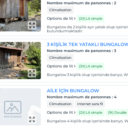
Nombre maximum de personnes
:
2
Climatisation
Options de lit
(2X) Lit simple
Bungalow da 2 kişilik ayrı yatak olup içeri
bulundurmaktadır.
3 KİŞİLİK TEK YATAKLI BUNGALO
Nombre maximum de personnes
:
3
Climatisation
Options de lit
(3X) Lit simple
Bungalow 3 kişilik olup içerisinde banyo, 
AİLE İÇİN BUNGALOW
Nombre maximum de personnes
:
4
Climatisation
Internet sans fil
Options de lit
(2X) Lit simple
(1X) Double
Bungalow 4 kişilik olup içerisinde banyo, 