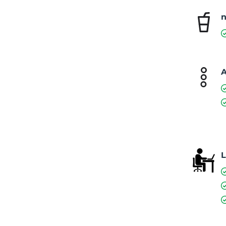
n
A
L