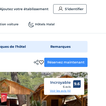
Ajoutez votre établissement
S'identifier
tion voiture
Hôtels Halal
iques de l'hôtel
Remarques
Réservez maintenant
Incroyable
9.6
6 avis
Voir les avis (4)