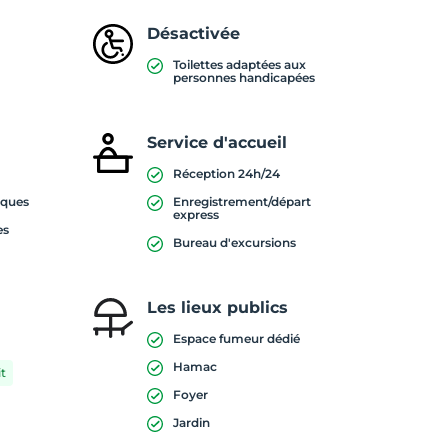
Désactivée
Toilettes adaptées aux
personnes handicapées
Service d'accueil
Réception 24h/24
iques
Enregistrement/départ
express
es
Bureau d'excursions
Les lieux publics
Espace fumeur dédié
Hamac
t
Foyer
Jardin