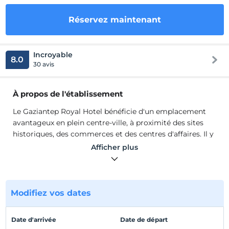
Réservez maintenant
Incroyable
8.0
30 avis
À propos de l'établissement
Le Gaziantep Royal Hotel bénéficie d'un emplacement
avantageux en plein centre-ville, à proximité des sites
historiques, des commerces et des centres d'affaires. Il y
a 85 chambres dans l'établissement. Dans les chambres ;
Afficher plus
Il y a des équipements tels qu'Internet sans fil, minibar,
service de réveil, douche, climatisation, sèche-cheveux,
TV LCD et isolation phonique. Également à l'installation;
Des installations telles qu'une salle de réunion, des
Modifiez vos dates
services de téléphone et de fax, une location de voitures,
un restaurant, une navette aéroport et une blanchisserie
Date d'arrivée
Date de départ
sont disponibles.